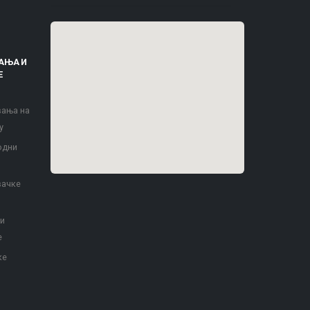
АЊА И
Е
вања на
у
одни
вачке
 и
е
ке