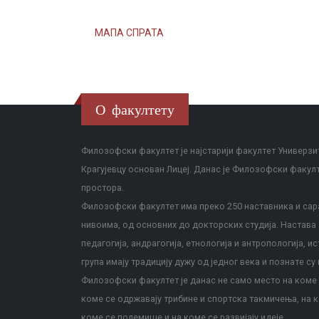
МАПА СПРАТА
О факултету
Филозофски факултет је најстарији факултет Универзит
Крагујевцу основан Лицеј. Данас је Филозофски факул
простора.
Филозофски факултет има преко 250 наставника и сара
нивоима, од основних до докторских студија. Настава с
педагогија, андрагогија, етнологија и антропологија, и
група имају традицију дужу од једног века и познате су 
Филозофски факултет је данас не само место на коме с
коме се одржавају трибине и спортска такмичења, на к
коме се полемише и на коме се развијају идеје.