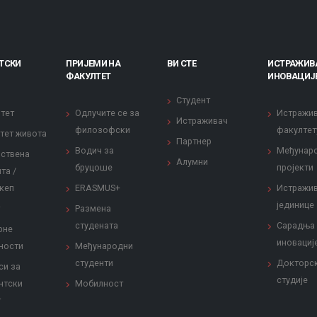
ТСКИ
ПРИЈЕМИ НА
ВИ СТЕ
ИСТРАЖИВ
ФАКУЛТЕТ
ИНОВАЦИЈ
Студент
тет
Одлучите се за
Истражи
Истраживач
филозофски
факултет
тет живота
Партнер
Водич за
Међунар
ствена
Алумни
бруцоше
пројекти
та /
кеп
ERASMUS+
Истражи
јединице
Размена
студената
Сарадња
рне
иновациј
ности
Међународни
студенти
Докторс
си за
студије
нтски
Мобилност
т