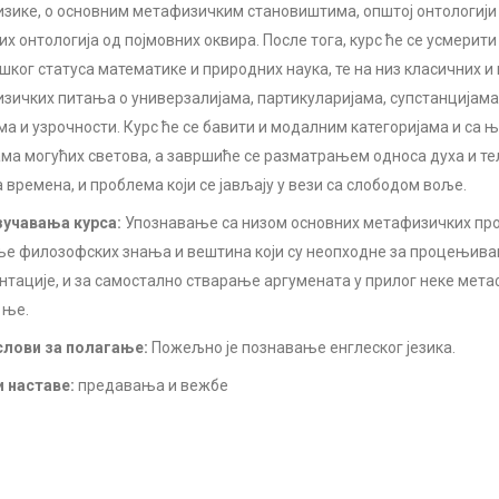
зике, о основним метафизичким становиштима, општој онтологији
их онтологија од појмовних оквира. После тога, курс ће се усмери
шког статуса математике и природних наука, те на низ класичних 
зичких питања о универзалијама, партикуларијама, супстанцијама,
ма и узрочности. Курс ће се бавити и модалним категоријама и са
ама могућих светова, а завршиће се разматрањем односа духа и те
а времена, и проблема који се јављају у вези са слободом воље.
учавања курса:
Упознавање са низом основних метафизичких про
е филозофских знања и вештина који су неопходне за процењив
нтације, и за самостално стварање аргумената у прилог неке мета
 ње.
лови за полагање:
Пожељно је познавање енглеског језика.
 наставе:
предавања и вежбе