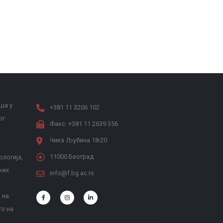
ша у
+381 11 3206 102
ог
Факс: +381 11 2639 356
Чика Љубина 18-20
11000 Београд
ологија,
ких
info@f.bg.ac.rs
 на
то на