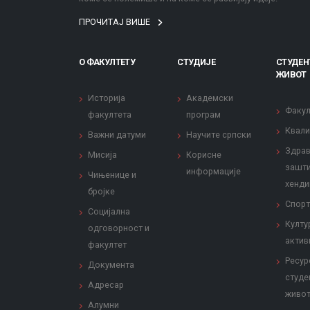
ПРОЧИТАЈ ВИШЕ
О ФАКУЛТЕТУ
СТУДИЈЕ
СТУДЕН
ЖИВОТ
Историја
Академски
Факул
факултета
програм
Квали
Важни датуми
Научите српски
Здрав
Мисија
Корисне
зашти
информације
Чињенице и
хенди
бројке
Спорт
Социјална
Култу
одговорност и
актив
факултет
Ресур
Документа
студе
Адресар
живо
Алумни