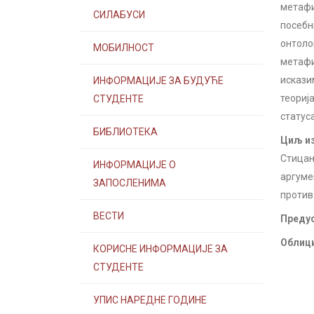
метафи
СИЛАБУСИ
посебн
онтоло
МОБИЛНОСТ
метафи
искази
ИНФОРМАЦИЈЕ ЗА БУДУЋЕ
теориј
СТУДЕНТЕ
статус
БИБЛИОТЕКА
Циљ из
Стицањ
ИНФОРМАЦИЈЕ О
аргуме
ЗАПОСЛЕНИМА
против
ВЕСТИ
Предус
Облици
КОРИСНЕ ИНФОРМАЦИЈЕ ЗА
СТУДЕНТЕ
УПИС НАРЕДНЕ ГОДИНЕ