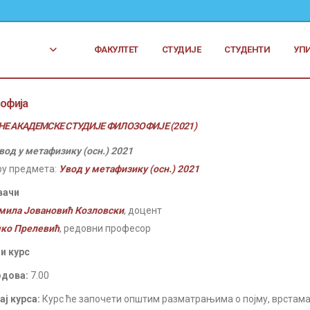
ФАКУЛТЕТ
СТУДИЈЕ
СТУДЕНТИ
УП
офија
Е АКАДЕМСКЕ СТУДИЈЕ ФИЛОЗОФИЈЕ (2021)
вод у метафизику (осн.) 2021
ру предмета:
Увод у метафизику (осн.) 2021
вачи
мила Јовановић Козловски
, доцент
ко Прелевић
, редовни професор
и курс
одова:
7.00
ј курса:
Курс ће започети општим разматрањима о појму, врстама