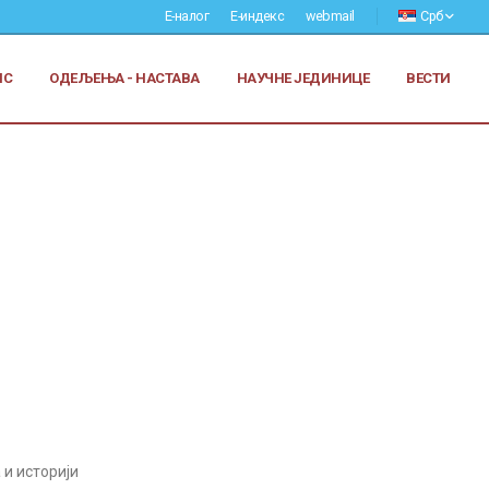
Е-налог
Е-индекс
webmail
Срб
ИС
ОДЕЉЕЊА - НАСТАВА
НАУЧНЕ ЈЕДИНИЦЕ
ВЕСТИ
 и историји