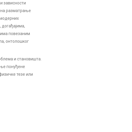
 и зависности
ти на разматрање
и модерних
 догађајима,
 њима повезаним
ла, онтолошког
блема и становишта.
ање понуђене
физичке тезе или