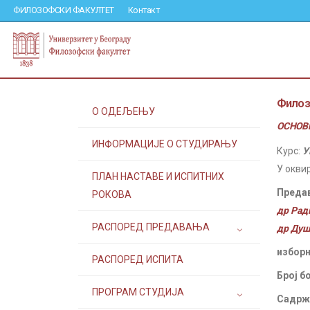
ФИЛОЗОФСКИ ФАКУЛТЕТ
Контакт
Филоз
О ОДЕЉЕЊУ
ОСНОВН
ИНФОРМАЦИЈЕ О СТУДИРАЊУ
Курс:
У
У окви
ПЛАН НАСТАВЕ И ИСПИТНИХ
Преда
РОКОВА
др Рад
РАСПОРЕД ПРЕДАВАЊА
др Душ
изборн
РАСПОРЕД ИСПИТА
Број б
ПРОГРАМ СТУДИЈА
Садржа