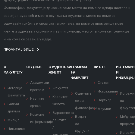
дужу од једног века и познате су и признате у свету.
Филозофски факултет је данас не само место на коме се одвија настава и
развија наука већ и место окупљања студената, место на коме се
одржавају трибине и спортска такмичења, на коме се промовишу нове
књиге и одржавају стручни и научни скупови, место на коме се полемише
и на коме се развијају идеје.
ПРОЧИТАЈ ВИШЕ
О
СТУДИЈЕ
СТУДЕНТСКИ
ПРИЈЕМИ
ВИ СТЕ
ИСТРАЖИ
ФАКУЛТЕТУ
ЖИВОТ
НА
И
ФАКУЛТЕТ
ИНОВАЦИЈ
Академски
Студент
Историја
Факултет
програм
Истраживач
Одлучите
Истражи
факултета
Квалитет
Научите
Партнер
се за
на
Важни
живота
српски
филозофски
факулте
Алумни
датуми
Здравствена
Корисне
Водич
Међунар
Мисија
заштита
информације
за
пројекти
/
Чињенице
бруцоше
Истражи
хендикеп