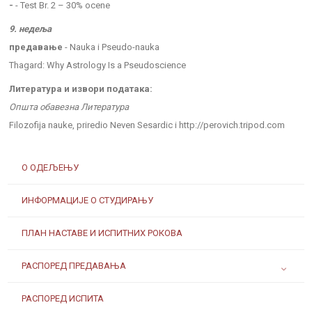
-
- Test Br. 2 – 30% ocene
9. недеља
предавање
- Nauka i Pseudo-nauka
Thagard: Why Astrology Is a Pseudoscience
Литература и извори података:
Општа обавезна Литература
Filozofija nauke, priredio Neven Sesardic i http://perovich.tripod.com
О ОДЕЉЕЊУ
ИНФОРМАЦИЈЕ О СТУДИРАЊУ
ПЛАН НАСТАВЕ И ИСПИТНИХ РОКОВА
РАСПОРЕД ПРЕДАВАЊА
РАСПОРЕД ИСПИТА