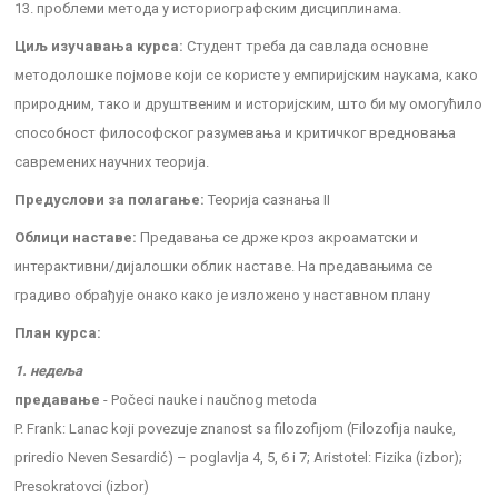
13. проблеми метода у историографским дисциплинама.
Циљ изучавања курса:
Студент треба да савлада основне
методолошке појмове који се користе у емпиријским наукама, како
природним, тако и друштвеним и историјским, што би му омогућило
способност философског разумевања и критичког вредновања
савремених научних теорија.
Предуслови за полагање:
Теорија сазнања II
Облици наставе:
Предавања се држе кроз акроаматски и
интерактивни/дијалошки облик наставе. На предавањима се
градиво обрађује онако како је изложено у наставном плану
План курса:
1. недеља
предавање
- Počeci nauke i naučnog metoda
P. Frank: Lanac koji povezuje znanost sa filozofijom (Filozofija nauke,
priredio Neven Sesardić) – poglavlja 4, 5, 6 i 7; Aristotel: Fizika (izbor);
Presokratovci (izbor)