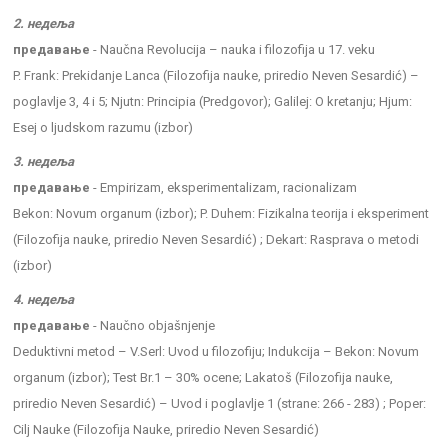
2. недеља
предавање
- Naučna Revolucija – nauka i filozofija u 17. veku
P. Frank: Prekidanje Lanca (Filozofija nauke, priredio Neven Sesardić) –
poglavlje 3, 4 i 5; Njutn: Principia (Predgovor); Galilej: O kretanju; Hjum:
Esej o ljudskom razumu (izbor)
3. недеља
предавање
- Empirizam, eksperimentalizam, racionalizam
Bekon: Novum organum (izbor); P. Duhem: Fizikalna teorija i eksperiment
(Filozofija nauke, priredio Neven Sesardić) ; Dekart: Rasprava o metodi
(izbor)
4. недеља
предавање
- Naučno objašnjenje
Deduktivni metod – V.Serl: Uvod u filozofiju; Indukcija – Bekon: Novum
organum (izbor); Test Br.1 – 30% ocene; Lakatoš (Filozofija nauke,
priredio Neven Sesardić) – Uvod i poglavlje 1 (strane: 266 - 283) ; Poper:
Cilj Nauke (Filozofija Nauke, priredio Neven Sesardić)