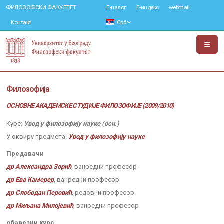
ФИЛОЗОФСКИ ФАКУЛТЕТ
Е-налог
Е-индекс
webmail
Контакт
Срб
Филозофија
ОСНОВНЕ АКАДЕМСКЕ СТУДИЈЕ ФИЛОЗОФИЈЕ (2009/2010)
Курс:
Увод у филозофију науке (осн.)
У оквиру предмета:
Увод у филозофију науке
Предавачи
др Александра Зорић
, ванредни професор
др Ева Камерер
, ванредни професор
др Слободан Перовић
, редовни професор
др Миљана Милојевић
, ванредни професор
обавезни курс