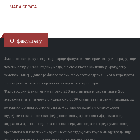
МАПА СПРАТА
О факултету
Филозофски факултет је најстарији факултет Универзитета у Београду, чији
почеци сежу у 1838. годину када је актом кнеза Милоша у Крагујевцу
основан Лицеј. Данас је Филозофски факултет модерна школа која прати
све савремене токове европског академског простора.
Филозофски факултет има преко 250 наставника и сарадника и 200
истраживача, а на њему студира око 6000 студената на свим нивоима, од
основних до докторских студија. Настава се одвија у оквиру десет
студијских група - филозофија, социологија, психологија, педагогија,
андрагогија, етнологија и антропологија, историја, историја уметности,
археологија и класичне науке. Неке од студијских група имају традицију