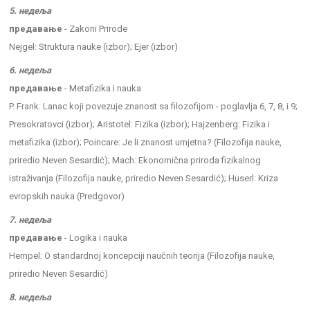
5. недеља
предавање
- Zakoni Prirode
Nejgel: Struktura nauke (izbor); Ejer (izbor)
6. недеља
предавање
- Metafizika i nauka
P. Frank: Lanac koji povezuje znanost sa filozofijom - poglavlja 6, 7, 8, i 9;
Presokratovci (izbor); Aristotel: Fizika (izbor); Hajzenberg: Fizika i
metafizika (izbor); Poincare: Je li znanost umjetna? (Filozofija nauke,
priredio Neven Sesardić); Mach: Ekonomična priroda fizikalnog
istraživanja (Filozofija nauke, priredio Neven Sesardić); Huserl: Kriza
evropskih nauka (Predgovor)
7. недеља
предавање
- Logika i nauka
Hempel: O standardnoj koncepciji naučnih teorija (Filozofija nauke,
priredio Neven Sesardić)
8. недеља