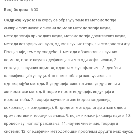
Број бодова:
6.00
Садржај курса:
На курсу се обрађују теме из методологије
емпиријских наука: основни појмови методологије науке,
методологија природних наука, методологија друштвених наука,
методи историјских наука, однос научних теорија и стварности итд.
Прецизније, теме су следеће: 1. методи образовања научних
појмова, врсте научних дефиниција и методи дефинисања; 2.
еволуција научних појмова, односи међу појмовима; 3. деоба и
класификација у науци; 4. основни облици закључивања и
одговарајући методи; 5. дедукција: хипотетичко-дедуктивни и
аксиоматски метод; 6. појам и врсте индукције; индукција и
вероватноћа; 7. теорије научне истине (кореспонденција,
кохеренција и евиденција); 8. предмет методологије и њен однос
према логици и теорији сазнања; 9. појам и класификација науке; 10.
процес научног истраживања; 11. научне чињенице, теорије и
системи; 12. специфични методолошки проблеми друштвених наука;