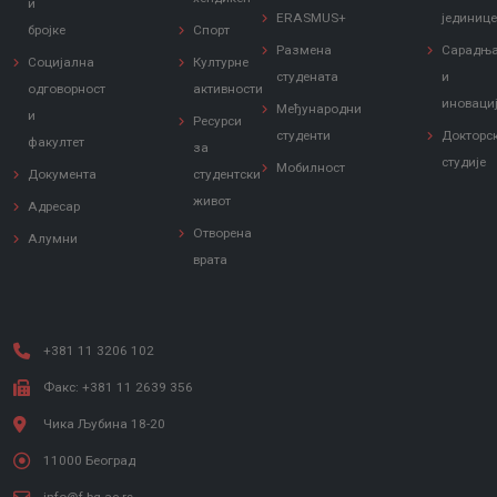
и
ERASMUS+
јединиц
бројке
Спорт
Размена
Сарадњ
Социјална
Културне
студената
и
одговорност
активности
иноваци
Међународни
и
Ресурси
студенти
Докторс
факултет
за
студије
Мобилност
Документа
студентски
живот
Адресар
Отворена
Алумни
врата
+381 11 3206 102
Факс: +381 11 2639 356
Чика Љубина 18-20
11000 Београд