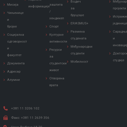
Водич
Међунар
Мисија
заштита
информације
за
пројекти
/
Чињенице
бруцоше
Истражи
хендикеп
и
ERASMUS+
јединиц
бројке
Спорт
Размена
Сарадњ
Социјална
Културне
студената
и
одговорност
активности
иноваци
Међународни
и
Ресурси
студенти
Докторс
факултет
за
студије
Мобилност
Документа
студентски
живот
Адресар
Отворена
Алумни
врата
+381 11 3206 102
Факс: +381 11 2639 356