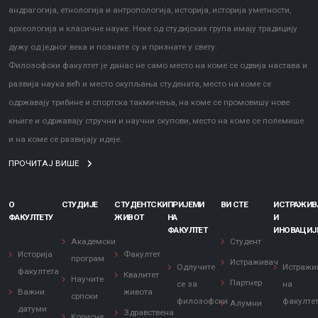
андрагогија, етнологија и антропологија, историја, историја уметности,
археологија и класичне науке. Неке од студијских група имају традицију
дужу од једног века и познате су и признате у свету.
Филозофски факултет је данас не само место на коме се одвија настава и
развија наука већ и место окупљања студената, место на коме се
одржавају трибине и спортска такмичења, на коме се промовишу нове
књиге и одржавају стручни и научни скупови, место на коме се полемише
и на коме се развијају идеје.
ПРОЧИТАЈ ВИШЕ
О
СТУДИЈЕ
СТУДЕНТСКИ
ПРИЈЕМИ
ВИ СТЕ
ИСТРАЖИ
ФАКУЛТЕТУ
ЖИВОТ
НА
И
ФАКУЛТЕТ
ИНОВАЦИЈ
Академски
Студент
Историја
Факултет
програм
Истраживач
Одлучите
Истражи
факултета
Квалитет
Научите
Партнер
се за
на
Важни
живота
српски
филозофски
факулте
Алумни
датуми
Здравствена
Корисне