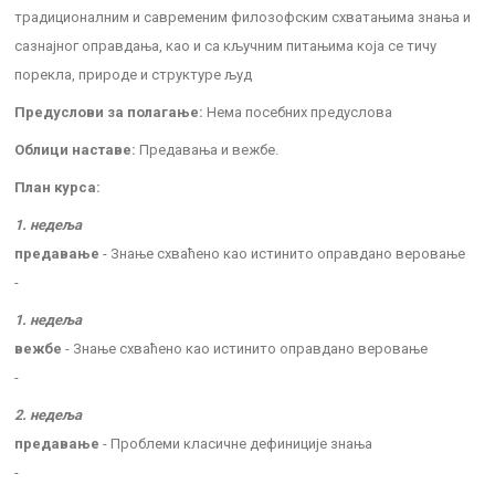
традиционалним и савременим филозофским схватањима знања и
сазнајног оправдања, као и са кључним питањима која се тичу
порекла, природе и структуре људ
Предуслови за полагање:
Нема посебних предуслова
Облици наставе:
Предавања и вежбе.
План курса:
1. недеља
предавање
- Знање схваћено као истинито оправдано веровање
-
1. недеља
вежбе
- Знање схваћено као истинито оправдано веровање
-
2. недеља
предавање
- Проблеми класичне дефиниције знања
-