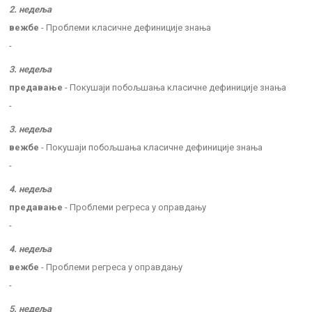
2. недеља
вежбе
- Проблеми класичне дефиниције знања
-
3. недеља
предавање
- Покушаји побољшања класичне дефиниције знања
-
3. недеља
вежбе
- Покушаји побољшања класичне дефиниције знања
-
4. недеља
предавање
- Проблеми регреса у оправдању
-
4. недеља
вежбе
- Проблеми регреса у оправдању
-
5. недеља