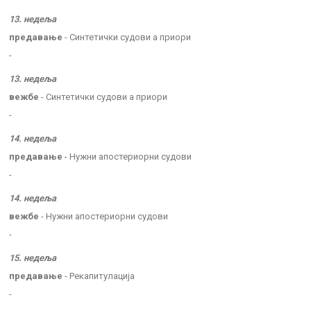
13. недеља
предавање
- Синтетички судови а приори
-
13. недеља
вежбе
- Синтетички судови а приори
-
14. недеља
предавање
- Нужни апостериорни судови
-
14. недеља
вежбе
- Нужни апостериорни судови
-
15. недеља
предавање
- Рекапитулација
-