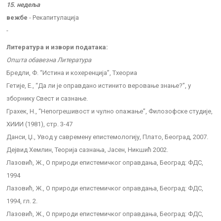
15. недеља
вежбе
- Рекапитулација
-
Литература и извори података:
Општа обавезна Литература
Бредли, Ф. “Истина и кохеренција”, Тхеориа
Гетије, Е., “Да ли је оправдано истинито веровање знање?”, у
зборнику Свест и сазнање.
Грахек, Н., “Непогрешивост и чулно опажање”, Филозофске студије,
XИИИ (1981), стр. 3-47
Данси, Џ., Увод у савремену епистемологију, Плато, Београд, 2007.
Дејвид Хемлин, Теорија сазнања, Јасен, Никшић 2002.
Лазовић, Ж., О природи епистемичког оправдања, Београд: ФДС,
1994
Лазовић, Ж., О природи епистемичког оправдања, Београд: ФДС,
1994, гл. 2.
Лазовић, Ж., О природи епистемичког оправдања, Београд: ФДС,