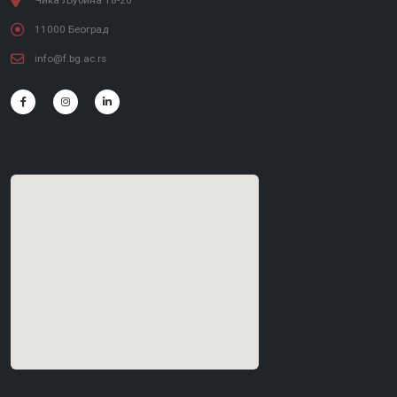
Чика Љубина 18-20
11000 Београд
info@f.bg.ac.rs