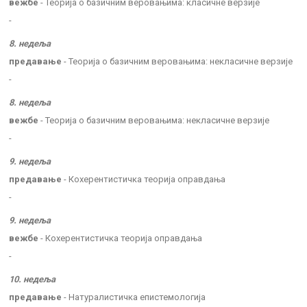
вежбе
- Теорија о базичним веровањима: класичне верзије
-
8. недеља
предавање
- Теорија о базичним веровањима: некласичне верзије
-
8. недеља
вежбе
- Теорија о базичним веровањима: некласичне верзије
-
9. недеља
предавање
- Кохерентистичка теорија оправдања
-
9. недеља
вежбе
- Кохерентистичка теорија оправдања
-
10. недеља
предавање
- Натуралистичка епистемологија