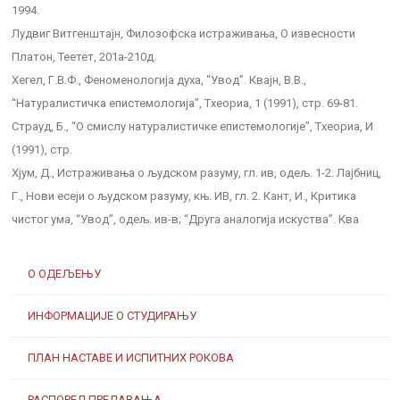
1994.
Лудвиг Витгенштајн, Филозофска истраживања, О извесности
Платон, Теетет, 201а-210д.
Хегел, Г.В.Ф., Феноменологија духа, “Увод”. Квајн, В.В.,
“Натуралистичка епистемологија”, Тхеориа, 1 (1991), стр. 69-81.
Страуд, Б., “О смислу натуралистичке епистемологије”, Тхеориа, И
(1991), стр.
Хјум, Д., Истраживања о људском разуму, гл. ив, одељ. 1-2. Лајбниц,
Г., Нови есеји о људском разуму, књ. ИВ, гл. 2. Кант, И., Критика
чистог ума, “Увод”, одељ. ив-в; “Друга аналогија искуства”. Ква
О ОДЕЉЕЊУ
ИНФОРМАЦИЈЕ О СТУДИРАЊУ
ПЛАН НАСТАВЕ И ИСПИТНИХ РОКОВА
РАСПОРЕД ПРЕДАВАЊА