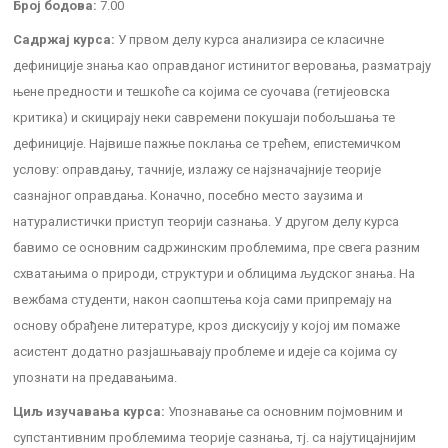
Број бодова:
7.00
Садржај курса:
У првом делу курса анализира се класичне
дефиниције знања као оправданог истинитог веровања, разматрају
њене предности и тешкоће са којима се суочава (гетијеовска
критика) и скицирају неки савремени покушаји побољшања те
дефиниције. Највише пажње поклања се трећем, епистемичком
услову: оправдању, тачније, излажу се најзначајније теорије
сазнајног оправдања. Коначно, посебно место заузима и
натуралистички приступ теорији сазнања. У другом делу курса
бавимо се основним садржинским проблемима, пре свега разним
схватањима о природи, структури и облицима људског знања. На
вежбама студенти, након саопштења која сами припремају на
основу обрађене литературе, кроз дискусију у којој им помаже
асистент додатно разјашњавају проблеме и идеје са којима су
упознати на предавањима.
Циљ изучавања курса:
Упознавање са основним појмовним и
супстантивним проблемима теорије сазнања, тј. са најутицајнијим