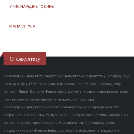
УПИС НАРЕДНЕ ГОДИНЕ
МАПА СПРАТА
О факултету
Филозофски факултет је најстарији факултет Универзитета у Београду, чији
почеци сежу у 1838. годину када је актом кнеза Милоша у Крагујевцу
основан Лицеј. Данас је Филозофски факултет модерна школа која прати
све савремене токове европског академског простора.
Филозофски факултет има преко 250 наставника и сарадника и 200
истраживача, а на њему студира око 6000 студената на свим нивоима, од
основних до докторских студија. Настава се одвија у оквиру десет
студијских група - филозофија, социологија, психологија, педагогија,