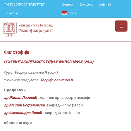
ФИЛОЗОФСКИ ФАКУЛТЕТ
Е-налог
Е-индекс
webmail
Контакт
Срб
Филозофија
ОСНОВНЕ АКАДЕМСКЕ СТУДИЈЕ ФИЛОЗОФИЈЕ (2014)
Курс:
Теорија сазнања II (осн.)
У оквиру предмета:
Теорија сазнања II
Предавачи
др Живан Лазовић
, редовни професор у пензији
др Машан Богдановски
, ванредни професор
др Александра Зорић
, ванредни професор
обавезни курс