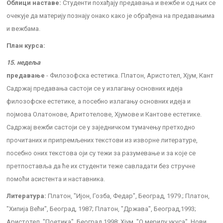
Облици наставе:
Студенти похађају предавања и вежбе и од њих се
очекује да материју познају онако како је обрађена на предавањима
и вежбама.
План курса:
15. недеља
предавање
- Филозофска естетика. Платон, Аристотел, Хјум, Кант
Садржај предавања састоји се у излагању основних идеја
филозофске естетике, а посебно излагању основних идеја и
појмова Олатонове, Аритотелове, Хјумове и Кантове естетике.
Садржај вежби састоји се у заједничком тумачењу претходно
прочитаних и припремљених текстови из изворне литературе,
посебно оних текстова оји су тежи за разумевање и за које се
претпоставља да ће их студенти теже савладати без стручне
помоћи асистента и наставника.
Литература:
Платон, "Ијон, Гозба, Федар", Београд, 1979.; Платон,
"Хипија Већи", Београд, 1987; Платон, "Држава", Београд,1993;
Аристотел, "Поетика", Београд,1998; Хјум, "О мерилу укуса", Нови