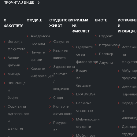
ПРОЧИТАЈ ВИШЕ
О
СТУДИЈЕ
СТУДЕНТСКИ
ПРИЈЕМИ
ВИ СТЕ
ИСТРАЖИ
ФАКУЛТЕТУ
ЖИВОТ
НА
И
ФАКУЛТЕТ
ИНОВАЦИЈ
Академски
Студент
Историја
Факултет
програм
Истраживач
Одлучите
Истражи
факултета
Квалитет
Научите
Партнер
се за
на
Важни
живота
српски
филозофски
факулте
Алумни
датуми
Здравствена
Корисне
Водич
Међунар
Мисија
заштита
информације
за
пројекти
/
Чињенице
бруцоше
Истражи
хендикеп
и
ERASMUS+
јединиц
бројке
Спорт
Размена
Сарадњ
Социјална
Културне
студената
и
одговорност
активности
иноваци
Међународни
и
Ресурси
студенти
Докторс
факултет
за
студије
Мобилност