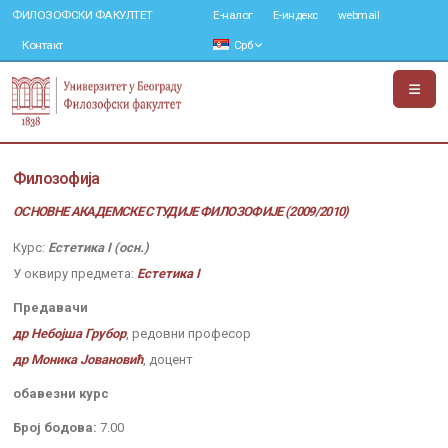
ФИЛОЗОФСКИ ФАКУЛТЕТ
Е-налог
Е-индекс
webmail
Контакт
Срб
Филозофија
ОСНОВНЕ АКАДЕМСКЕ СТУДИЈЕ ФИЛОЗОФИЈЕ (2009/2010)
Курс:
Естетика I (осн.)
У оквиру предмета:
Естетика I
Предавачи
др Небојша Грубор
, редовни професор
др Моника Јовановић
, доцент
обавезни курс
Број бодова:
7.00