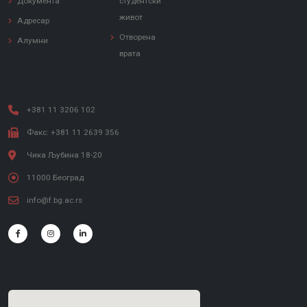
Документа
студентски
живот
Адресар
Отворена
Алумни
врата
+381 11 3206 102
Факс: +381 11 2639 356
Чика Љубина 18-20
11000 Београд
info@f.bg.ac.rs