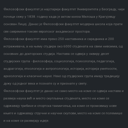
Филозофски факултет је најстарији факултет Универзитета у Београду, чији
почеци сежу у 1838. годину када је актом кнеза Милоша у Крагујевцу
основан Лицеј. Данас је Филозофски факултет модерна школа која прати
све савремене токове европског академског простора.
Филозофски факултет има преко 250 наставника и сарадника и 200
истраживача, а на њему студира око 6000 студената на свим нивоима, од
основних до докторских студија. Настава се одвија у оквиру десет
студијских група - филозофија, социологија, психологија, педагогија,
андрагогија, етнологија и антропологија, историја, историја уметности,
археологија и класичне науке. Неке од студијских група имају традицију
дужу од једног века и познате су и признате у свету.
Филозофски факултет је данас не само место на коме се одвија настава и
развија наука већ и место окупљања студената, место на коме се
одржавају трибине и спортска такмичења, на коме се промовишу нове
књиге и одржавају стручни и научни скупови, место на коме се полемише
и на коме се развијају идеје.