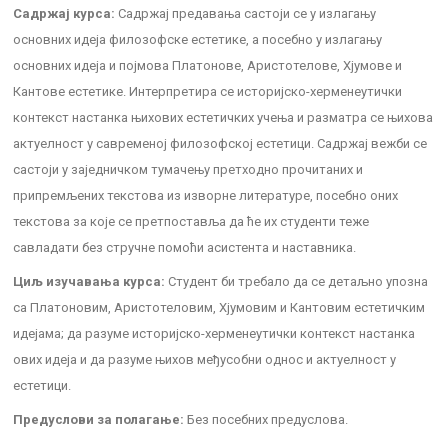
Садржај курса:
Садржај предавања састоји се у излагању
основних идеја филозофске естетике, а посебно у излагању
основних идеја и појмова Платонове, Аристотелове, Хјумове и
Кантове естетике. Интерпретира се историјско-херменеутички
контекст настанка њихових естетичких учења и разматра се њихова
актуелност у савременој филозофској естетици. Садржај вежби се
састоји у заједничком тумачењу претходно прочитаних и
припремљених текстова из изворне литературе, посебно оних
текстова за које се претпоставља да ће их студенти теже
савладати без стручне помоћи асистента и наставника.
Циљ изучавања курса:
Студент би требало да се детаљно упозна
са Платоновим, Аристотеловим, Хјумовим и Кантовим естетичким
идејама; да разуме историјско-херменеутички контекст настанка
ових идеја и да разуме њихов међусобни однос и актуелност у
естетици.
Предуслови за полагање:
Без посебних предуслова.