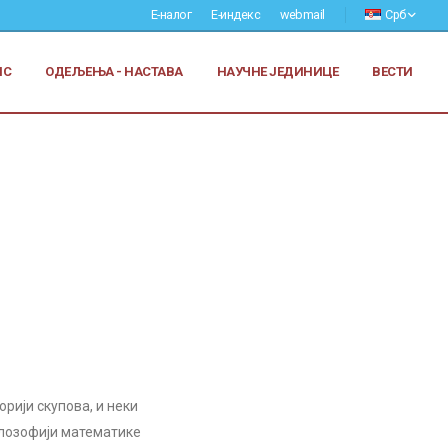
Е-налог
Е-индекс
webmail
Срб
ИС
ОДЕЉЕЊА - НАСТАВА
НАУЧНЕ ЈЕДИНИЦЕ
ВЕСТИ
орији скупова, и неки
илозофији математике