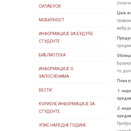
(плато
СИЛАБУСИ
Циљ из
МОБИЛНОСТ
правом
међу р
ИНФОРМАЦИЈЕ ЗА БУДУЋЕ
Предус
СТУДЕНТЕ
предме
БИБЛИОТЕКА
Облици
Брауер,
ИНФОРМАЦИЈЕ О
то, дол
ЗАПОСЛЕНИМА
План к
ВЕСТИ
1. нед
преда
КОРИСНЕ ИНФОРМАЦИЈЕ ЗА
2. нед
СТУДЕНТЕ
преда
Пребро
УПИС НАРЕДНЕ ГОДИНЕ