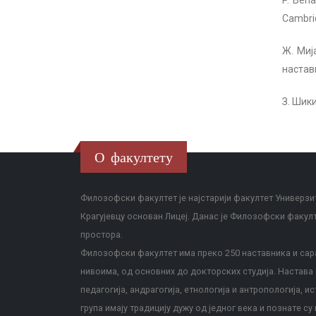
P. Bena
Cambrid
Ж. Миј
настав
З. Шики
О факултету
Филозофски факултет је најстарији факултет Универзит
Крагујевцу основан Лицеј. Данас је Филозофски факул
простора.
Филозофски факултет има преко 250 наставника и сара
нивоима, од основних до докторских студија. Настава с
педагогија, андрагогија, етнологија и антропологија, и
група имају традицију дужу од једног века и познате су 