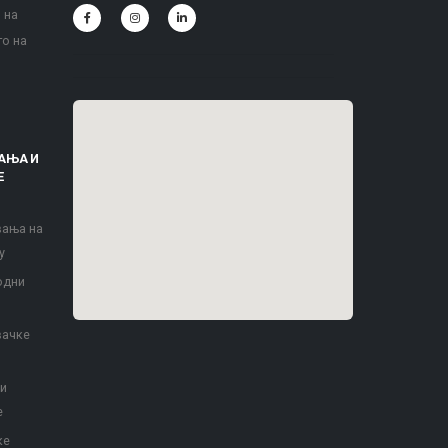
 на
то на
АЊА И
Е
вања на
у
одни
вачке
 и
е
ке