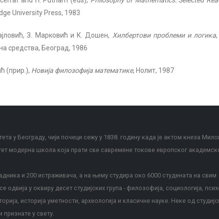
cerraf and H. Putnam (eds),
Philosophy of Mathematics: Selected Rea
ge University Press, 1983
ајловић, З. Марковић и К. Дошен,
Хилбертови проблеми и логика
на средства, Београд, 1986
ћ (прир.),
Новија филозофија математике
, Нолит, 1987
ета у Београду, чији почеци сежу у 1838. годину када је актом кнеза Мило
тет модерна школа која прати све савремене токове европског академск
дника и 200 истраживача, а на њему студира око 6000 студената на свим
е одвија у оквиру десет студијских група - филозофија, социологија, псих
сторија, историја уметности, археологија и класичне науке. Неке од студијс
и признате у свету.