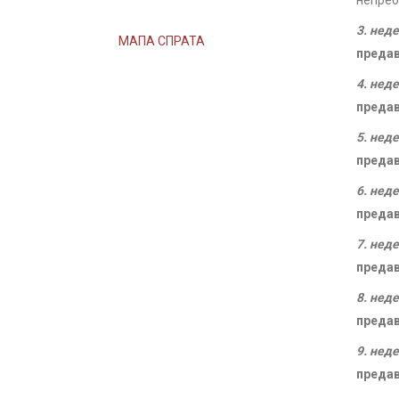
непреб
3. нед
МАПА СПРАТА
преда
4. нед
преда
5. нед
преда
6. нед
преда
7. нед
преда
8. нед
преда
9. нед
преда