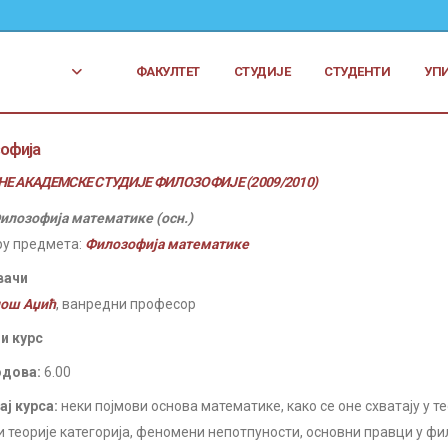
ФАКУЛТЕТ
СТУДИЈЕ
СТУДЕНТИ
УП
офија
Е АКАДЕМСКЕ СТУДИЈЕ ФИЛОЗОФИЈЕ (2009/2010)
илозофија математике (осн.)
ру предмета:
Филозофија математике
вачи
ош Аџић
, ванредни професор
и курс
одова:
6.00
ј курса:
неки појмови основа математике, како се оне схватају у те
и теорије категорија, феномени непотпуности, основни правци у ф