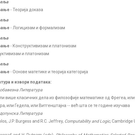
деља
вање
- Теорија доказа
деља
вање
- Логицизам и формализам
деља
вање
- Конструктивизам и платонизам
уктивизам и платонизам
деља
вање
- Основе матетике и теорија категорија
тура и извори података:
обавезна Литература
или више класичних дела из филозофије математике од Фрегеа, или
а, или Гедела, или Витгенштајна -- већ шта се те године изучава
допунска Литература
olos, J.P. Burgess and R.C. Jeffrey,
Computability and Logic
, Cambridge 