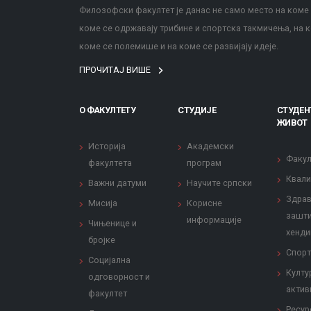
Филозофски факултет је данас не само место на коме с
коме се одржавају трибине и спортска такмичења, на к
коме се полемише и на коме се развијају идеје.
ПРОЧИТАЈ ВИШЕ
О ФАКУЛТЕТУ
СТУДИЈЕ
СТУДЕН
ЖИВОТ
Историја
Академски
Факул
факултета
програм
Квали
Важни датуми
Научите српски
Здрав
Мисија
Корисне
зашти
информације
Чињенице и
хенди
бројке
Спорт
Социјална
Култу
одговорност и
актив
факултет
Ресур