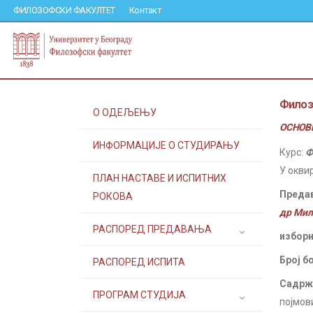
ФИЛОЗОФСКИ ФАКУЛТЕТ
Контакт
Филоз
О ОДЕЉЕЊУ
ОСНОВН
ИНФОРМАЦИЈЕ О СТУДИРАЊУ
Курс:
Ф
У окви
ПЛАН НАСТАВЕ И ИСПИТНИХ
Преда
РОКОВА
др Мил
РАСПОРЕД ПРЕДАВАЊА
изборн
Број б
РАСПОРЕД ИСПИТА
Садржа
ПРОГРАМ СТУДИЈА
појмов