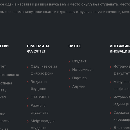
е одвија настава и развија наука већ и место окупљања студената, место
оме се промовишу нове књиге и одржавају стручни и научни скупови, мес
ТСКИ
ПРИЈЕМИ НА
ВИ СТЕ
ИСТРАЖИВ
ФАКУЛТЕТ
ИНОВАЦИЈ
Студент
тет
Одлучите се за
Истражи
Истраживач
филозофски
факултет
тет живота
Партнер
Водич за
Међунар
ствена
Алумни
бруцоше
пројекти
та /
кеп
ERASMUS+
Истражи
јединице
Размена
студената
Сарадња
рне
иновациј
ности
Међународни
студенти
Докторс
си за