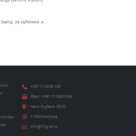
dings
(second edition),
, Завод за уџбенике и
ша у
+381 11 3206 102
ог
Факс: +381 11 2639 356
Чика Љубина 18-20
11000 Београд
ологија,
ких
info@f.bg.ac.rs