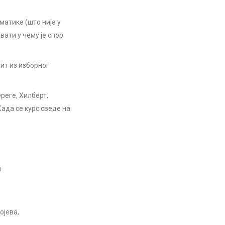
матике (што није у
вати у чему је спор
пит из изборног
реге, Хилберт,
Када се курс сведе на
и
ојева,