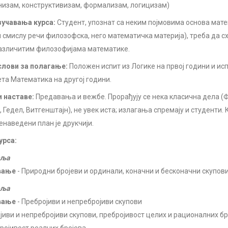
низам, конструктивизам, формализам, логицизам)
учавања курса:
Студент, упознат са неким појмовима основа мате
 смислу речи филозофска, него математичка материја), треба да сх
азличитим филозофијама математике.
лови за полагање:
Положен испит из Логике на првој години и ис
та Математика на другој години.
 наставе:
Предавања и вежбе. Прорађују се нека класична дела (Ф
 Гедел, Витгенштајн), не увек иста; излагања спремају и студенти. 
енаведени план је друкчији.
урса:
еља
вање
- Природни бројеви и ординали, коначни и бесконачни скупов
еља
вање
- Пребројиви и непребројиви скупови
јиви и непребројиви скупови, пребројивост целих и рационалних бр