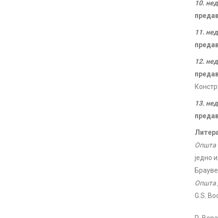
10. не
преда
11. не
преда
12. не
преда
Констр
13. не
преда
Литера
Општа 
једно 
Браувер
Општа 
G.S. Bo