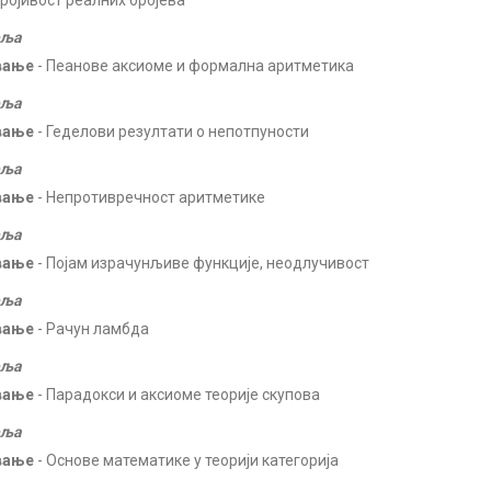
ројивост реалних бројева
еља
вање
- Пеанове аксиоме и формална аритметика
еља
вање
- Геделови резултати о непотпуности
еља
вање
- Непротивречност аритметике
еља
вање
- Појам израчунљиве функције, неодлучивост
еља
вање
- Рачун ламбда
еља
вање
- Парадокси и аксиоме теорије скупова
еља
вање
- Основе математике у теорији категорија