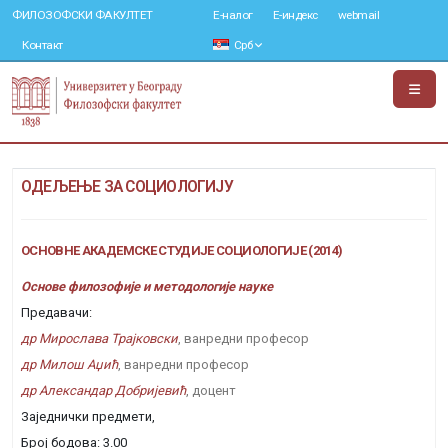
ФИЛОЗОФСКИ ФАКУЛТЕТ
Е-налог
Е-индекс
webmail
Контакт
Срб
ОДЕЉЕЊЕ ЗА СОЦИОЛОГИЈУ
ОСНОВНЕ АКАДЕМСКЕ СТУДИЈЕ СОЦИОЛОГИЈЕ (2014)
Основе филозофије и методологије науке
Предавачи:
др Мирослава Трајковски
, ванредни професор
др Милош Аџић
, ванредни професор
др Александар Добријевић
, доцент
Заједнички предмети,
Број бодова: 3.00