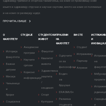
одржавају трибине и спортска такмичења, на коме се промовишу нове
књиге и одржавају стручни и научни скупови, место на коме се полемише
и на коме се развијају идеје.
ПРОЧИТАЈ ВИШЕ
О
СТУДИЈЕ
СТУДЕНТСКИ
ПРИЈЕМИ
ВИ СТЕ
ИСТРАЖИ
ФАКУЛТЕТУ
ЖИВОТ
НА
И
ФАКУЛТЕТ
ИНОВАЦИЈ
Академски
Студент
Историја
Факултет
програм
Истраживач
Одлучите
Истражи
факултета
Квалитет
Научите
Партнер
се за
на
Важни
живота
српски
филозофски
факулте
Алумни
датуми
Здравствена
Корисне
Водич
Међунар
Мисија
заштита
информације
за
пројекти
/
Чињенице
бруцоше
Истражи
хендикеп
и
ERASMUS+
јединиц
бројке
Спорт
Размена
Сарадњ
Социјална
Културне
студената
и