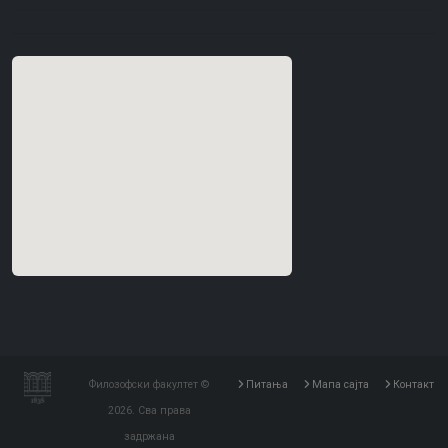
Филозофски факултет ©
Питања
Мапа сајта
Контакт
2026. Сва права
задржана