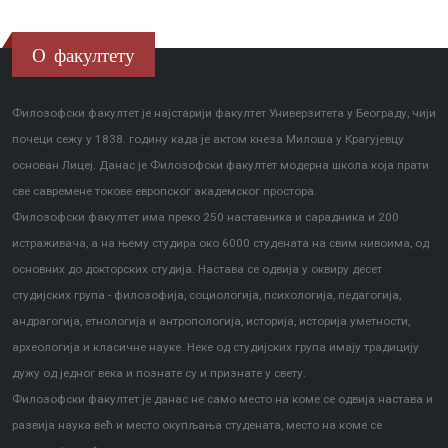
О факултету
Филозофски факултет је најстарији факултет Универзитета у Београду, чији
почеци сежу у 1838. годину када је актом кнеза Милоша у Крагујевцу
основан Лицеј. Данас је Филозофски факултет модерна школа која прати
све савремене токове европског академског простора.
Филозофски факултет има преко 250 наставника и сарадника и 200
истраживача, а на њему студира око 6000 студената на свим нивоима, од
основних до докторских студија. Настава се одвија у оквиру десет
студијских група - филозофија, социологија, психологија, педагогија,
андрагогија, етнологија и антропологија, историја, историја уметности,
археологија и класичне науке. Неке од студијских група имају традицију
дужу од једног века и познате су и признате у свету.
Филозофски факултет је данас не само место на коме се одвија настава и
развија наука већ и место окупљања студената, место на коме се