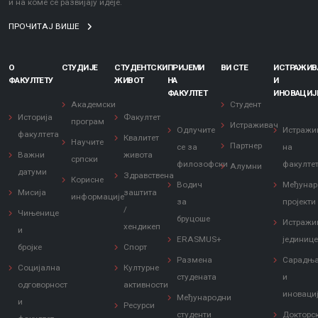
и на коме се развијају идеје.
ПРОЧИТАЈ ВИШЕ
О
СТУДИЈЕ
СТУДЕНТСКИ
ПРИЈЕМИ
ВИ СТЕ
ИСТРАЖИ
ФАКУЛТЕТУ
ЖИВОТ
НА
И
ФАКУЛТЕТ
ИНОВАЦИЈ
Академски
Студент
Историја
Факултет
програм
Истраживач
Одлучите
Истражи
факултета
Квалитет
Научите
Партнер
се за
на
Важни
живота
српски
филозофски
факулте
Алумни
датуми
Здравствена
Корисне
Водич
Међунар
Мисија
заштита
информације
за
пројекти
/
Чињенице
бруцоше
Истражи
хендикеп
и
ERASMUS+
јединиц
бројке
Спорт
Размена
Сарадњ
Социјална
Културне
студената
и
одговорност
активности
иноваци
Међународни
и
Ресурси
студенти
Докторс