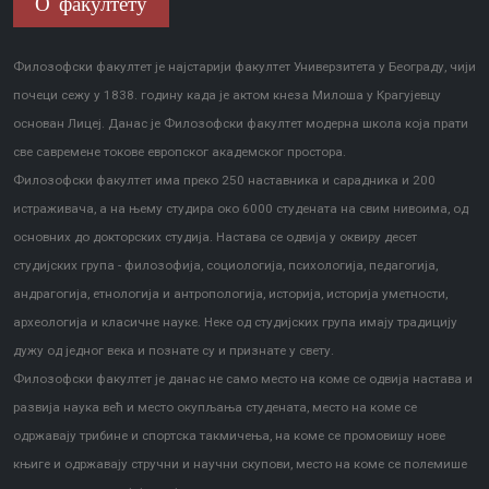
О факултету
Филозофски факултет је најстарији факултет Универзитета у Београду, чији
почеци сежу у 1838. годину када је актом кнеза Милоша у Крагујевцу
основан Лицеј. Данас је Филозофски факултет модерна школа која прати
све савремене токове европског академског простора.
Филозофски факултет има преко 250 наставника и сарадника и 200
истраживача, а на њему студира око 6000 студената на свим нивоима, од
основних до докторских студија. Настава се одвија у оквиру десет
студијских група - филозофија, социологија, психологија, педагогија,
андрагогија, етнологија и антропологија, историја, историја уметности,
археологија и класичне науке. Неке од студијских група имају традицију
дужу од једног века и познате су и признате у свету.
Филозофски факултет је данас не само место на коме се одвија настава и
развија наука већ и место окупљања студената, место на коме се
одржавају трибине и спортска такмичења, на коме се промовишу нове
књиге и одржавају стручни и научни скупови, место на коме се полемише