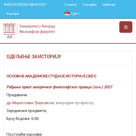
ФИЛОЗОФСКИ ФАКУЛТЕТ
Е-налог
Е-индекс
webmail
Контакт
Срб
ОДЕЉЕЊЕ ЗА ИСТОРИЈУ
ОСНОВНЕ АКАДЕМСКЕ СТУДИЈЕ ИСТОРИЈЕ (2021)
Рађање првог америчког филозофског правца (осн.) 2021
Предавачи:
др Мирослава Трајковски
, ванредни професор
Заједнички предмети,
Број бодова: 6.00
Постојећи курсеви: