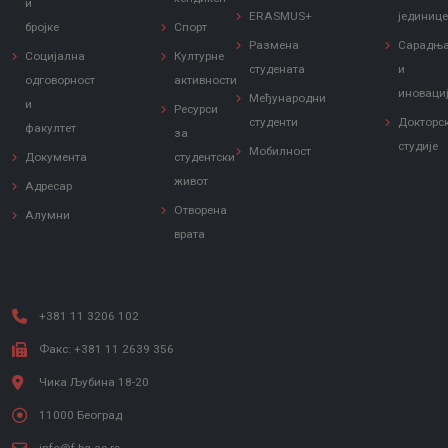
и
ERASMUS+
јединиц
бројке
Спорт
Размена
Сарадњ
Социјална
Културне
студената
и
одговорност
активности
иноваци
Међународни
и
Ресурси
студенти
Докторс
факултет
за
студије
Мобилност
Документа
студентски
живот
Адресар
Отворена
Алумни
врата
+381 11 3206 102
Факс: +381 11 2639 356
Чика Љубина 18-20
11000 Београд