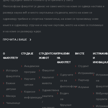
дужу од једног века и познате су и признате у свету.
Филозофски факултет је данас не само место на коме се одвија настава и
развија наука већ и место окупљања студената, место на коме се
одржавају трибине и спортска такмичења, на коме се промовишу нове
књиге и одржавају стручни и научни скупови, место на коме се полемише
и на коме се развијају идеје.
ПРОЧИТАЈ ВИШЕ
О
СТУДИЈЕ
СТУДЕНТСКИ
ПРИЈЕМИ
ВИ СТЕ
ИСТРАЖИ
ФАКУЛТЕТУ
ЖИВОТ
НА
И
ФАКУЛТЕТ
ИНОВАЦИЈ
Академски
Студент
Историја
Факултет
програм
Истраживач
Одлучите
Истражи
факултета
Квалитет
Научите
Партнер
се за
на
Важни
живота
српски
филозофски
факулте
Алумни
датуми
Здравствена
Корисне
Водич
Међунар
Мисија
заштита
информације
за
пројекти
/
Чињенице
бруцоше
Истражи
хендикеп