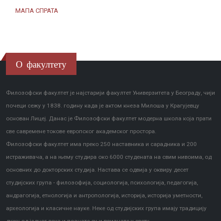
МАПА СПРАТА
О факултету
Филозофски факултет је најстарији факултет Универзитета у Београду, чији
почеци сежу у 1838. годину када је актом кнеза Милоша у Крагујевцу
основан Лицеј. Данас је Филозофски факултет модерна школа која прати
све савремене токове европског академског простора.
Филозофски факултет има преко 250 наставника и сарадника и 200
истраживача, а на њему студира око 6000 студената на свим нивоима, од
основних до докторских студија. Настава се одвија у оквиру десет
студијских група - филозофија, социологија, психологија, педагогија,
андрагогија, етнологија и антропологија, историја, историја уметности,
археологија и класичне науке. Неке од студијских група имају традицију