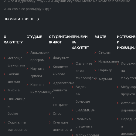
књиге и одржавају стручни и научни скупови, место на коме се полемише
и на коме се развијају идеје.
ПРОЧИТАЈ ВИШЕ
О
СТУДИЈЕ
СТУДЕНТСКИ
ПРИЈЕМИ
ВИ СТЕ
ИСТРАЖИ
ФАКУЛТЕТУ
ЖИВОТ
НА
И
ФАКУЛТЕТ
ИНОВАЦИЈ
Академски
Студент
Историја
Факултет
програм
Истраживач
Одлучите
Истражи
факултета
Квалитет
Научите
Партнер
се за
на
Важни
живота
српски
филозофски
факулте
Алумни
датуми
Здравствена
Корисне
Водич
Међунар
Мисија
заштита
информације
за
пројекти
/
Чињенице
бруцоше
Истражи
хендикеп
и
ERASMUS+
јединиц
бројке
Спорт
Размена
Сарадњ
Социјална
Културне
студената
и
одговорност
активности
иноваци
Међународни