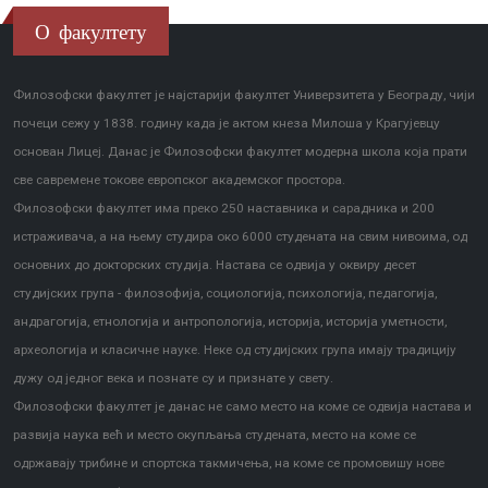
О факултету
Филозофски факултет је најстарији факултет Универзитета у Београду, чији
почеци сежу у 1838. годину када је актом кнеза Милоша у Крагујевцу
основан Лицеј. Данас је Филозофски факултет модерна школа која прати
све савремене токове европског академског простора.
Филозофски факултет има преко 250 наставника и сарадника и 200
истраживача, а на њему студира око 6000 студената на свим нивоима, од
основних до докторских студија. Настава се одвија у оквиру десет
студијских група - филозофија, социологија, психологија, педагогија,
андрагогија, етнологија и антропологија, историја, историја уметности,
археологија и класичне науке. Неке од студијских група имају традицију
дужу од једног века и познате су и признате у свету.
Филозофски факултет је данас не само место на коме се одвија настава и
развија наука већ и место окупљања студената, место на коме се
одржавају трибине и спортска такмичења, на коме се промовишу нове