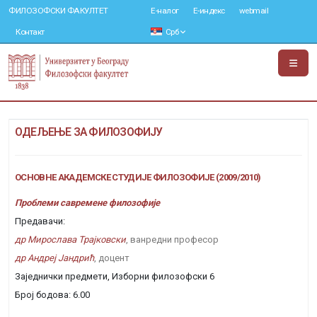
ФИЛОЗОФСКИ ФАКУЛТЕТ
Е-налог
Е-индекс
webmail
Контакт
Срб
ОДЕЉЕЊЕ ЗА ФИЛОЗОФИЈУ
ОСНОВНЕ АКАДЕМСКЕ СТУДИЈЕ ФИЛОЗОФИЈЕ (2009/2010)
Проблеми савремене филозофије
Предавачи:
др Мирослава Трајковски
, ванредни професор
др Андреј Јандрић
, доцент
Заједнички предмети, Изборни филозофски 6
Број бодова: 6.00