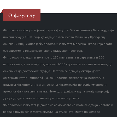
О факултету
Филозофски факултет је најстарији факултет Универзитета у Београду, чији
почеци сежу у 1838. годину када је актом кнеза Милоша у Крагујевцу
основан Лицеј. Данас је Филозофски факултет модерна школа која прати
све савремене токове европског академског простора.
Филозофски факултет има преко 250 наставника и сарадника и 200
истраживача, а на њему студира око 6000 студената на свим нивоима, од
основних до докторских студија. Настава се одвија у оквиру десет
студијских група - филозофија, социологија, психологија, педагогија,
андрагогија, етнологија и антропологија, историја, историја уметности,
археологија и класичне науке. Неке од студијских група имају традицију
дужу од једног века и познате су и признате у свету.
Филозофски факултет је данас не само место на коме се одвија настава и
развија наука већ и место окупљања студената, место на коме се