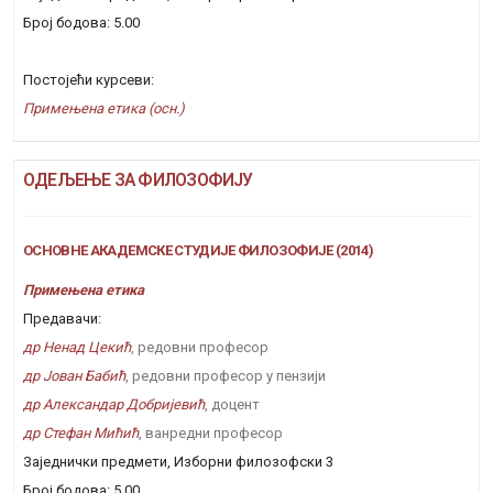
Број бодова: 5.00
Постојећи курсеви:
Примењена етика (осн.)
ОДЕЉЕЊЕ ЗА ФИЛОЗОФИЈУ
ОСНОВНЕ АКАДЕМСКЕ СТУДИЈЕ ФИЛОЗОФИЈЕ (2014)
Примењена етика
Предавачи:
др Ненад Цекић
, редовни професор
др Јован Бабић
, редовни професор у пензији
др Александар Добријевић
, доцент
др Стефан Мићић
, ванредни професор
Заједнички предмети, Изборни филозофски 3
Број бодова: 5.00