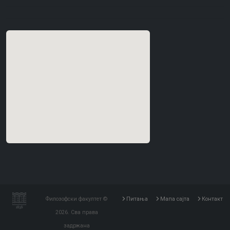
Филозофски факултет ©
Питања
Мапа сајта
Контакт
2026. Сва права
задржана