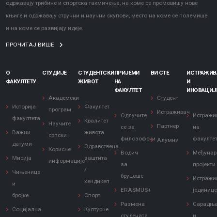
одржавају трибине и спортска такмичења, на коме се промовишу нове
књиге и одржавају стручни и научни скупови, место на коме се полемише
и на коме се развијају идеје.
ПРОЧИТАЈ ВИШЕ
О
СТУДИЈЕ
СТУДЕНТСКИ
ПРИЈЕМИ
ВИ СТЕ
ИСТРАЖИ
ФАКУЛТЕТУ
ЖИВОТ
НА
И
ФАКУЛТЕТ
ИНОВАЦИЈ
Академски
Студент
Историја
Факултет
програм
Истраживач
Одлучите
Истражи
факултета
Квалитет
Научите
Партнер
се за
на
Важни
живота
српски
филозофски
факулте
Алумни
датуми
Здравствена
Корисне
Водич
Међунар
Мисија
заштита
информације
за
пројекти
/
Чињенице
бруцоше
Истражи
хендикеп
и
ERASMUS+
јединиц
бројке
Спорт
Размена
Сарадњ
Социјална
Културне
студената
и