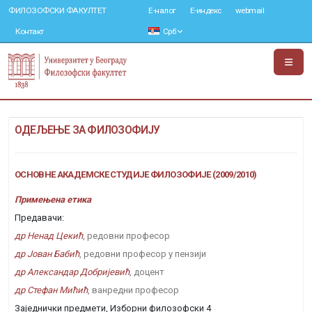
ФИЛОЗОФСКИ ФАКУЛТЕТ
Е-налог
Е-индекс
webmail
Контакт
Срб
ОДЕЉЕЊЕ ЗА ФИЛОЗОФИЈУ
ОСНОВНЕ АКАДЕМСКЕ СТУДИЈЕ ФИЛОЗОФИЈЕ (2009/2010)
Примењена етика
Предавачи:
др Ненад Цекић
, редовни професор
др Јован Бабић
, редовни професор у пензији
др Александар Добријевић
, доцент
др Стефан Мићић
, ванредни професор
Заједнички предмети, Изборни филозофски 4