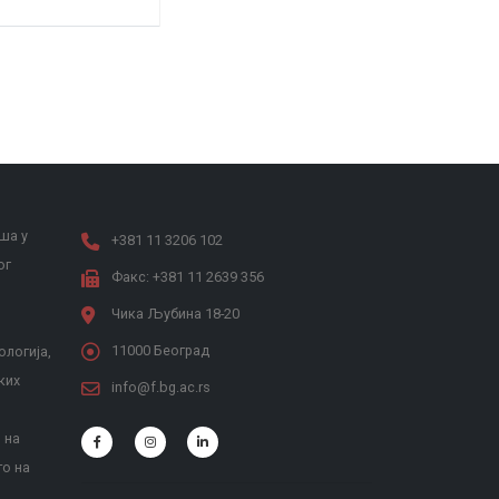
ша у
+381 11 3206 102
ог
Факс: +381 11 2639 356
Чика Љубина 18-20
11000 Београд
ологија,
ких
info@f.bg.ac.rs
 на
то на