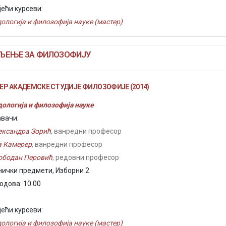
јећи курсеви:
ологија и филозофија науке (мастер)
ЉЕЊЕ ЗА ФИЛОЗОФИЈУ
Р АКАДЕМСКЕ СТУДИЈЕ ФИЛОЗОФИЈЕ (2014)
ологија и филозофија науке
вачи:
ександра Зорић
, ванредни професор
а Камерер
, ванредни професор
ободан Перовић
, редовни професор
нички предмети, Изборни 2
бодова: 10.00
јећи курсеви:
ологија и филозофија науке (мастер)