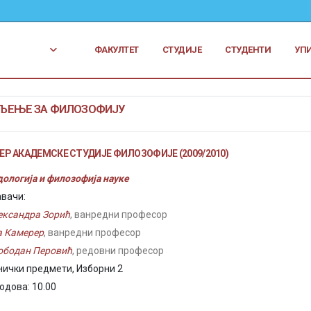
ФАКУЛТЕТ
СТУДИЈЕ
СТУДЕНТИ
УП
ЉЕЊЕ ЗА ФИЛОЗОФИЈУ
Р АКАДЕМСКЕ СТУДИЈЕ ФИЛОЗОФИЈЕ (2009/2010)
ологија и филозофија науке
вачи:
ександра Зорић
, ванредни професор
а Камерер
, ванредни професор
ободан Перовић
, редовни професор
нички предмети, Изборни 2
бодова: 10.00