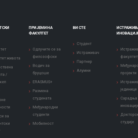
ТСКИ
ПРИЈЕМИ НА
ВИ СТЕ
ИСТРАЖИВ
ФАКУЛТЕТ
ИНОВАЦИЈ
Студент
тет
Одлучите се за
Истражи
Истраживач
филозофски
факултет
тет живота
Партнер
Водич за
Међунар
ствена
Алумни
бруцоше
пројекти
та /
кеп
ERASMUS+
Истражи
јединице
Размена
студената
Сарадња
рне
иновациј
ности
Међународни
студенти
Докторс
си за
студије
нтски
Мобилност
т