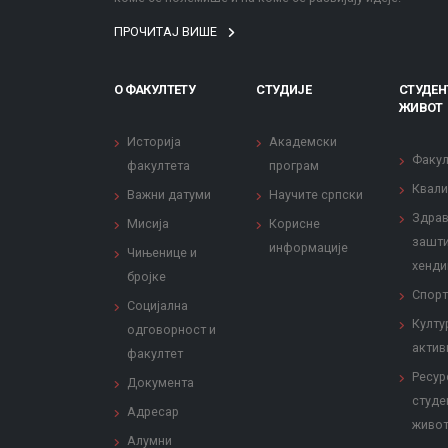
ПРОЧИТАЈ ВИШЕ
О ФАКУЛТЕТУ
СТУДИЈЕ
СТУДЕН
ЖИВОТ
Историја
Академски
Факул
факултета
програм
Квали
Важни датуми
Научите српски
Здрав
Мисија
Корисне
зашти
информације
Чињенице и
хенди
бројке
Спорт
Социјална
Култу
одговорност и
актив
факултет
Ресур
Документа
студе
Адресар
живо
Алумни