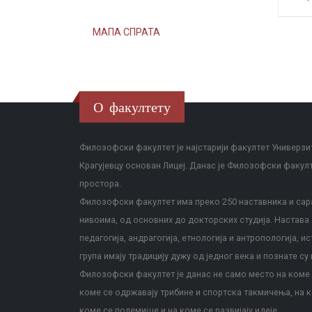
МАПА СПРАТА
О факултету
Филозофски факултет је најстарији факултет Универзит
Крагујевцу основан Лицеј. Данас је Филозофски факул
простора.
Филозофски факултет има преко 250 наставника и сара
нивоима, од основних до докторских студија. Настава с
педагогија, андрагогија, етнологија и антропологија, и
група имају традицију дужу од једног века и познате су 
Филозофски факултет је данас не само место на коме с
коме се одржавају трибине и спортска такмичења, на к
коме се полемише и на коме се развијају идеје.