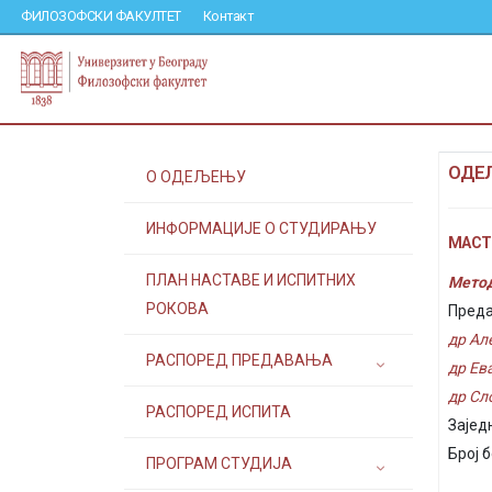
ФИЛОЗОФСКИ ФАКУЛТЕТ
Контакт
ОДЕ
О ОДЕЉЕЊУ
ИНФОРМАЦИЈЕ О СТУДИРАЊУ
МАСТЕ
ПЛАН НАСТАВЕ И ИСПИТНИХ
Метод
РОКОВА
Преда
др Ал
РАСПОРЕД ПРЕДАВАЊА
др Ев
др Сл
РАСПОРЕД ИСПИТА
Зајед
Број 
ПРОГРАМ СТУДИЈА