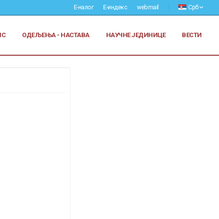
Е-налог
Е-индекс
webmail
Срб
ИС
ОДЕЉЕЊА - НАСТАВА
НАУЧНЕ ЈЕДИНИЦЕ
ВЕСТИ