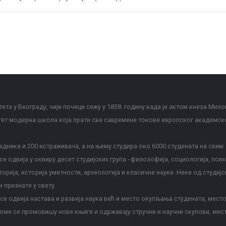
ета у Београду, чији почеци сежу у 1838. годину када је актом кнеза Мило
тет модерна школа која прати све савремене токове европског академск
дника и 200 истраживача, а на њему студира око 6000 студената на свим
е одвија у оквиру десет студијских група - филозофија, социологија, псих
сторија, историја уметности, археологија и класичне науке. Неке од студијс
и признате у свету.
е одвија настава и развија наука већ и место окупљања студената, место
оме се промовишу нове књиге и одржавају стручни и научни скупови, мес