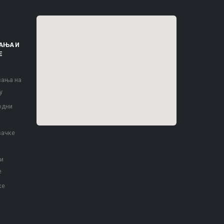
АЊА И
Е
вања на
у
одни
вачке
 и
е
ке