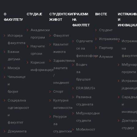
О
СТУДИЈЕ
СТУДЕНТСКИ
ПРИЈЕМИ
ВИ СТЕ
ИСТРАЖИ
ФАКУЛТЕТУ
ЖИВОТ
НА
И
ФАКУЛТЕТ
ИНОВАЦИЈ
Академски
Студент
Историја
Факултет
програм
Истраживач
Одлучите
Истражи
факултета
Квалитет
Научите
Партнер
се за
на
Важни
живота
српски
филозофски
факулте
Алумни
датуми
Здравствена
Корисне
Водич
Међунар
Мисија
заштита
информације
за
пројекти
/
Чињенице
бруцоше
Истражи
хендикеп
и
ERASMUS+
јединиц
бројке
Спорт
Размена
Сарадњ
Социјална
Културне
студената
и
одговорност
активности
иноваци
Међународни
и
Ресурси
студенти
Докторс
факултет
за
студије
Мобилност
Документа
студентски