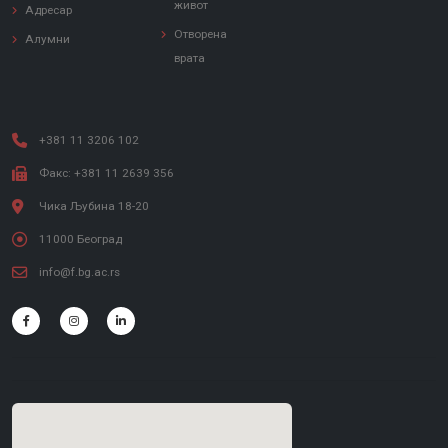
живот
Адресар
Отворена
Алумни
врата
+381 11 3206 102
Факс: +381 11 2639 356
Чика Љубина 18-20
11000 Београд
info@f.bg.ac.rs