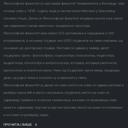
Филозофски факултет је најстарији факултет Универзитета у Београду, чији
почеци сежу у 1838. годину када је актом кнеза Милоша у Крагујевцу
основан Лицеј. Данас је Филозофски факултет модерна школа која прати
све савремене токове европског академског простора.
Филозофски факултет има преко 250 наставника и сарадника и 200
истраживача, а на њему студира око 6000 студената на свим нивоима, од
основних до докторских студија. Настава се одвија у оквиру десет
студијских група - филозофија, социологија, психологија, педагогија,
андрагогија, етнологија и антропологија, историја, историја уметности,
археологија и класичне науке. Неке од студијских група имају традицију
дужу од једног века и познате су и признате у свету.
Филозофски факултет је данас не само место на коме се одвија настава и
развија наука већ и место окупљања студената, место на коме се
одржавају трибине и спортска такмичења, на коме се промовишу нове
књиге и одржавају стручни и научни скупови, место на коме се полемише
и на коме се развијају идеје.
ПРОЧИТАЈ ВИШЕ