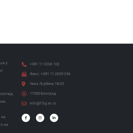
ша у
+381 11 3206 102
ог
Факс: +381 11 2639 356
Чика Љубина 18-20
11000 Београд
ологија,
ких
info@f.bg.ac.rs
 на
то на