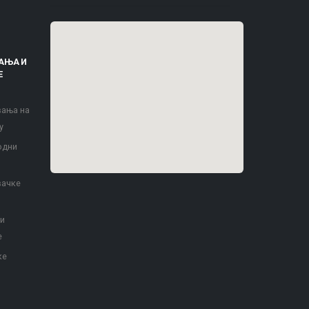
АЊА И
Е
вања на
у
одни
вачке
 и
е
ке