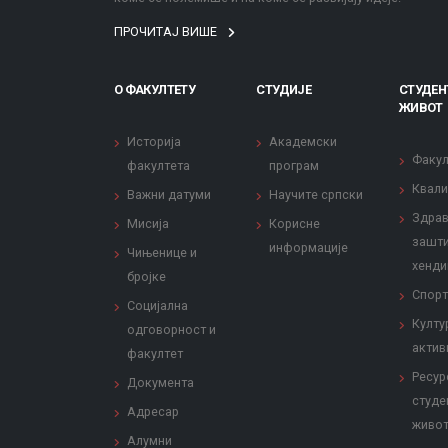
ПРОЧИТАЈ ВИШЕ
О ФАКУЛТЕТУ
СТУДИЈЕ
СТУДЕН
ЖИВОТ
Историја
Академски
Факул
факултета
програм
Квали
Важни датуми
Научите српски
Здрав
Мисија
Корисне
зашти
информације
Чињенице и
хенди
бројке
Спорт
Социјална
Култу
одговорност и
актив
факултет
Ресур
Документа
студе
Адресар
живо
Алумни