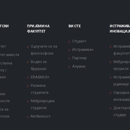
ТСКИ
ПРИЈЕМИ НА
ВИ СТЕ
ИСТРАЖИВ
ФАКУЛТЕТ
ИНОВАЦИЈ
Студент
тет
Одлучите се за
Истражи
Истраживач
филозофски
факултет
тет живота
Партнер
Водич за
Међунар
ствена
Алумни
бруцоше
пројекти
та /
кеп
ERASMUS+
Истражи
јединице
Размена
студената
Сарадња
рне
иновациј
ности
Међународни
студенти
Докторс
си за
студије
нтски
Мобилност
т