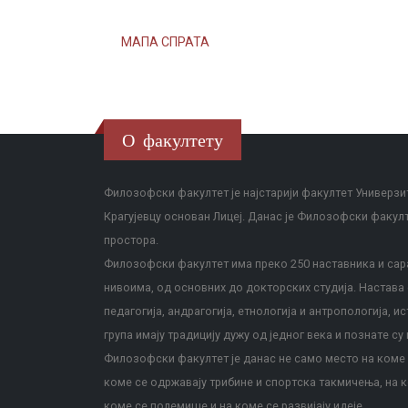
МАПА СПРАТА
О факултету
Филозофски факултет је најстарији факултет Универзит
Крагујевцу основан Лицеј. Данас је Филозофски факул
простора.
Филозофски факултет има преко 250 наставника и сара
нивоима, од основних до докторских студија. Настава с
педагогија, андрагогија, етнологија и антропологија, и
група имају традицију дужу од једног века и познате су 
Филозофски факултет је данас не само место на коме с
коме се одржавају трибине и спортска такмичења, на к
коме се полемише и на коме се развијају идеје.