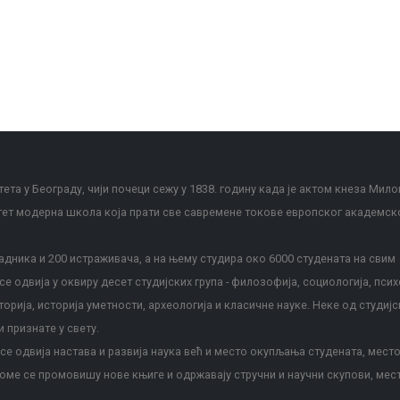
ета у Београду, чији почеци сежу у 1838. годину када је актом кнеза Мило
тет модерна школа која прати све савремене токове европског академск
дника и 200 истраживача, а на њему студира око 6000 студената на свим
е одвија у оквиру десет студијских група - филозофија, социологија, псих
сторија, историја уметности, археологија и класичне науке. Неке од студијс
и признате у свету.
е одвија настава и развија наука већ и место окупљања студената, место
оме се промовишу нове књиге и одржавају стручни и научни скупови, мес