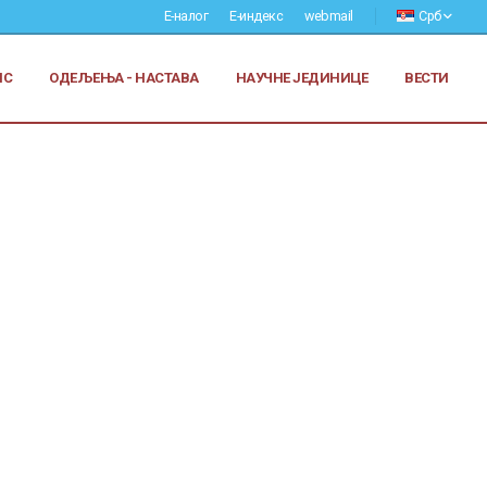
Е-налог
Е-индекс
webmail
Срб
ИС
ОДЕЉЕЊА - НАСТАВА
НАУЧНЕ ЈЕДИНИЦЕ
ВЕСТИ