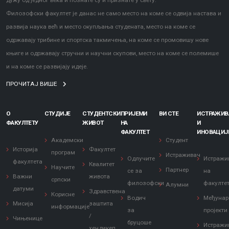
дужу од једног века и познате су и признате у свету.
Филозофски факултет је данас не само место на коме се одвија настава и
развија наука већ и место окупљања студената, место на коме се
одржавају трибине и спортска такмичења, на коме се промовишу нове
књиге и одржавају стручни и научни скупови, место на коме се полемише
и на коме се развијају идеје.
ПРОЧИТАЈ ВИШЕ
О
СТУДИЈЕ
СТУДЕНТСКИ
ПРИЈЕМИ
ВИ СТЕ
ИСТРАЖИ
ФАКУЛТЕТУ
ЖИВОТ
НА
И
ФАКУЛТЕТ
ИНОВАЦИЈ
Академски
Студент
Историја
Факултет
програм
Истраживач
Одлучите
Истражи
факултета
Квалитет
Научите
Партнер
се за
на
Важни
живота
српски
филозофски
факулте
Алумни
датуми
Здравствена
Корисне
Водич
Међунар
Мисија
заштита
информације
за
пројекти
/
Чињенице
бруцоше
Истражи
хендикеп