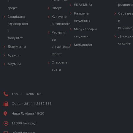
и
ERASMUS+
јединиц
бројке
Спорт
Размена
Сарадњ
Социјална
Културне
студената
и
одговорност
активности
иноваци
Међународни
и
Ресурси
студенти
Докторс
факултет
за
студије
Мобилност
Документа
студентски
живот
Адресар
Отворена
Алумни
врата
+381 11 3206 102
Факс: +381 11 2639 356
Чика Љубина 18-20
11000 Београд