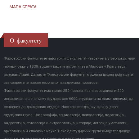
МАПА СПРАТА
О факултету
Филозофски факултет је најстарији факултет Универзитета у Београду, чији
почеци сежу у 1838. годину када је актом кнеза Милоша у Крагујевцу
основан Лицеј. Данас је Филозофски факултет модерна школа која прати
све савремене токове европског академског простора.
Филозофски факултет има преко 250 наставника и сарадника и 200
истраживача, а на њему студира око 6000 студената на свим нивоима, од
основних до докторских студија. Настава се одвија у оквиру десет
студијских група - филозофија, социологија, психологија, педагогија,
андрагогија, етнологија и антропологија, историја, историја уметности,
археологија и класичне науке. Неке од студијских група имају традицију