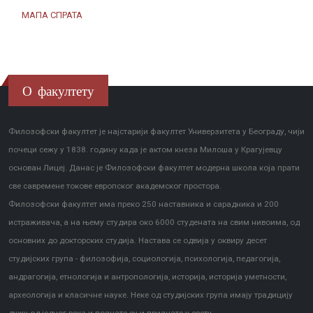
МАПА СПРАТА
О факултету
Филозофски факултет је најстарији факултет Универзитета у Београду, чији
почеци сежу у 1838. годину када је актом кнеза Милоша у Крагујевцу
основан Лицеј. Данас је Филозофски факултет модерна школа која прати
све савремене токове европског академског простора.
Филозофски факултет има преко 250 наставника и сарадника и 200
истраживача, а на њему студира око 6000 студената на свим нивоима, од
основних до докторских студија. Настава се одвија у оквиру десет
студијских група - филозофија, социологија, психологија, педагогија,
андрагогија, етнологија и антропологија, историја, историја уметности,
археологија и класичне науке. Неке од студијских група имају традицију