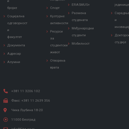
и
ERASMUS+
јединиц
бројке
Спорт
Размена
Сарадњ
Социјална
Културне
студената
и
одговорност
активности
иноваци
Међународни
и
Ресурси
студенти
Докторс
факултет
за
студије
Мобилност
Документа
студентски
живот
Адресар
Отворена
Алумни
врата
+381 11 3206 102
Факс: +381 11 2639 356
Чика Љубина 18-20
11000 Београд