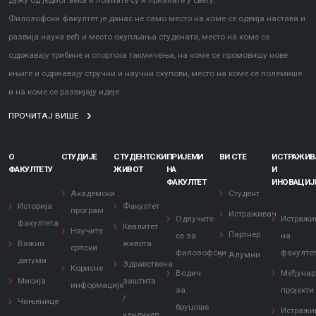
дужу од једног века и познате су и признате у свету.
Филозофски факултет је данас не само место на коме се одвија настава и
развија наука већ и место окупљања студената, место на коме се
одржавају трибине и спортска такмичења, на коме се промовишу нове
књиге и одржавају стручни и научни скупови, место на коме се полемише
и на коме се развијају идеје.
ПРОЧИТАЈ ВИШЕ
О
СТУДИЈЕ
СТУДЕНТСКИ
ПРИЈЕМИ
ВИ СТЕ
ИСТРАЖИ
ФАКУЛТЕТУ
ЖИВОТ
НА
И
ФАКУЛТЕТ
ИНОВАЦИЈ
Академски
Студент
Историја
Факултет
програм
Истраживач
Одлучите
Истражи
факултета
Квалитет
Научите
Партнер
се за
на
Важни
живота
српски
филозофски
факулте
Алумни
датуми
Здравствена
Корисне
Водич
Међунар
Мисија
заштита
информације
за
пројекти
/
Чињенице
бруцоше
Истражи
хендикеп