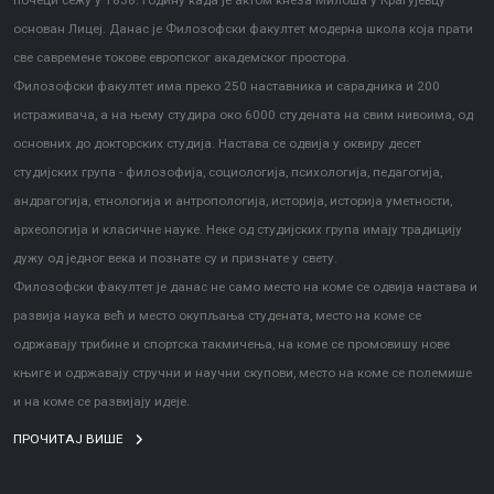
почеци сежу у 1838. годину када је актом кнеза Милоша у Крагујевцу
основан Лицеј. Данас је Филозофски факултет модерна школа која прати
све савремене токове европског академског простора.
Филозофски факултет има преко 250 наставника и сарадника и 200
истраживача, а на њему студира око 6000 студената на свим нивоима, од
основних до докторских студија. Настава се одвија у оквиру десет
студијских група - филозофија, социологија, психологија, педагогија,
андрагогија, етнологија и антропологија, историја, историја уметности,
археологија и класичне науке. Неке од студијских група имају традицију
дужу од једног века и познате су и признате у свету.
Филозофски факултет је данас не само место на коме се одвија настава и
развија наука већ и место окупљања студената, место на коме се
одржавају трибине и спортска такмичења, на коме се промовишу нове
књиге и одржавају стручни и научни скупови, место на коме се полемише
и на коме се развијају идеје.
ПРОЧИТАЈ ВИШЕ