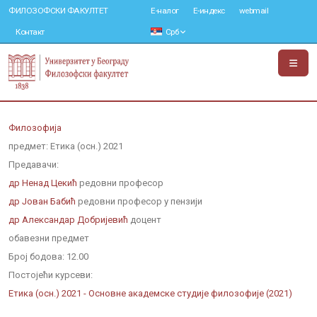
ФИЛОЗОФСКИ ФАКУЛТЕТ
Е-налог
Е-индекс
webmail
Контакт
Срб
Филозофија
предмет: Етика (осн.) 2021
Предавачи:
др Ненад Цекић
редовни професор
др Јован Бабић
редовни професор у пензији
др Александар Добријевић
доцент
обавезни предмет
Број бодова:
12.00
Постојећи курсеви:
Етика (осн.) 2021 - Основне академске студије филозофије (2021)