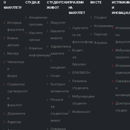
О
СТУДИЈЕ
СТУДЕНТСКИ
ПРИЈЕМИ
ВИ СТЕ
ИСТРАЖИ
ФАКУЛТЕТУ
ЖИВОТ
НА
И
ФАКУЛТЕТ
ИНОВАЦИЈ
Академски
Студент
Историја
Факултет
програм
Истраживач
Одлучите
Истражи
факултета
Квалитет
Научите
Партнер
се за
на
Важни
живота
српски
филозофски
факулте
Алумни
датуми
Здравствена
Корисне
Водич
Међунар
Мисија
заштита
информације
за
пројекти
/
Чињенице
бруцоше
Истражи
хендикеп
и
ERASMUS+
јединиц
бројке
Спорт
Размена
Сарадњ
Социјална
Културне
студената
и
одговорност
активности
иноваци
Међународни
и
Ресурси
студенти
Докторс
факултет
за
студије
Мобилност
Документа
студентски
живот
Адресар
Отворена