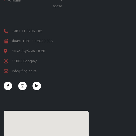
Алумни
врата
+381 11 3206 102
Факс: +381 11 2639 356
Чика Љубина 18-20
11000 Београд
info@f.bg.ac.rs