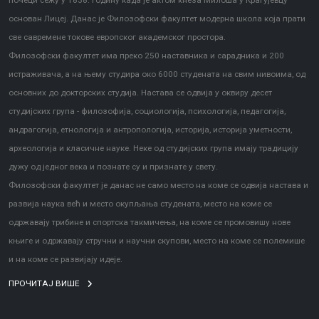
почеци сежу у 1838. годину када је актом кнеза Милоша у Крагујевцу
основан Лицеј. Данас је Филозофски факултет модерна школа која прати
све савремене токове европског академског простора.
Филозофски факултет има преко 250 наставника и сарадника и 200
истраживача, а на њему студира око 6000 студената на свим нивоима, од
основних до докторских студија. Настава се одвија у оквиру десет
студијских група - филозофија, социологија, психологија, педагогија,
андрагогија, етнологија и антропологија, историја, историја уметности,
археологија и класичне науке. Неке од студијских група имају традицију
дужу од једног века и познате су и признате у свету.
Филозофски факултет је данас не само место на коме се одвија настава и
развија наука већ и место окупљања студената, место на коме се
одржавају трибине и спортска такмичења, на коме се промовишу нове
књиге и одржавају стручни и научни скупови, место на коме се полемише
и на коме се развијају идеје.
ПРОЧИТАЈ ВИШЕ