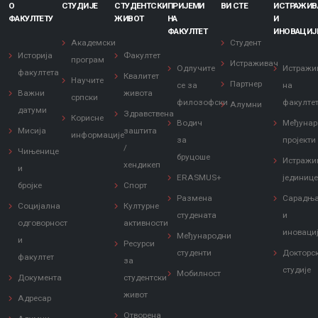
О
СТУДИЈЕ
СТУДЕНТСКИ
ПРИЈЕМИ
ВИ СТЕ
ИСТРАЖИ
ФАКУЛТЕТУ
ЖИВОТ
НА
И
ФАКУЛТЕТ
ИНОВАЦИЈ
Академски
Студент
Историја
Факултет
програм
Истраживач
Одлучите
Истражи
факултета
Квалитет
Научите
Партнер
се за
на
Важни
живота
српски
филозофски
факулте
Алумни
датуми
Здравствена
Корисне
Водич
Међунар
Мисија
заштита
информације
за
пројекти
/
Чињенице
бруцоше
Истражи
хендикеп
и
ERASMUS+
јединиц
бројке
Спорт
Размена
Сарадњ
Социјална
Културне
студената
и
одговорност
активности
иноваци
Међународни
и
Ресурси
студенти
Докторс
факултет
за
студије
Мобилност
Документа
студентски
живот
Адресар
Отворена