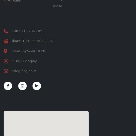
Алумни
врата
+381 11 3206 102
Факс: +381 11 2639 356
Чика Љубина 18-20
11000 Београд
info@f.bg.ac.rs