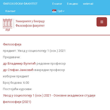
ФИЛОЗОФСКИ ФАКУЛТЕТ
Е-налог
Е-индекс
webmail
Контакт
Срб
Филозофија
предмет: Увод у социологију 1 (осн.) 2021
Предавачи:
др Владимир Вулетић
редовни професор
др Стефан Јанковић
ванредни професор
изборни предмет
Број бодова:
6.00
Постојећи курсеви:
Увод у социологију 1 (осн.) 2021 - Основне академске студије
филозофије (2021)