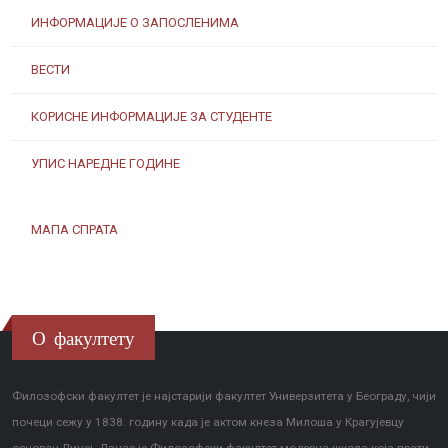
ИНФОРМАЦИЈЕ О ЗАПОСЛЕНИМА
ВЕСТИ
КОРИСНЕ ИНФОРМАЦИЈЕ ЗА СТУДЕНТЕ
УПИС НАРЕДНЕ ГОДИНЕ
МАПА СПРАТА
О факултету
Филозофски факултет је најстарији факултет Универзитета у Београду, чији
почеци сежу у 1838. годину када је актом кнеза Милоша у Крагујевцу