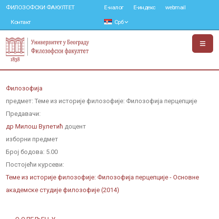
ФИЛОЗОФСКИ ФАКУЛТЕТ
Е-налог
Е-индекс
webmail
Контакт
Срб
Филозофија
предмет: Теме из историје филозофије: Филозофија перцепције
Предавачи:
др Милош Вулетић
доцент
изборни предмет
Број бодова:
5.00
Постојећи курсеви:
Теме из историје филозофије: Филозофија перцепције - Основне
академске студије филозофије (2014)