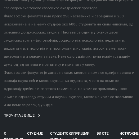
основан Лицеј. Данас је Филозофски факултет модерна школа која прати
све савремене токове европског академског простора.
Филозофски факултет има преко 250 наставника и сарадника и 200
истраживача, а на њему студира око 6000 студената на свим нивоима, од
основних до докторских студија. Настава се одвија у оквиру десет
студијских група - филозофија, социологија, психологија, педагогија,
андрагогија, етнологија и антропологија, историја, историја уметности,
археологија и класичне науке. Неке од студијских група имају традицију
дужу од једног века и познате су и признате у свету.
Филозофски факултет је данас не само место на коме се одвија настава и
развија наука већ и место окупљања студената, место на коме се
одржавају трибине и спортска такмичења, на коме се промовишу нове
књиге и одржавају стручни и научни скупови, место на коме се полемише
и на коме се развијају идеје.
ПРОЧИТАЈ ВИШЕ
О
СТУДИЈЕ
СТУДЕНТСКИ
ПРИЈЕМИ
ВИ СТЕ
ИСТРАЖИ