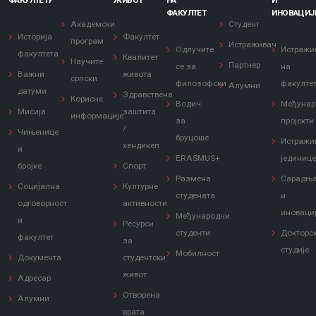
ФАКУЛТЕТУ
ЖИВОТ
НА
И
ФАКУЛТЕТ
ИНОВАЦИЈ
Академски
Студент
Историја
Факултет
програм
Истраживач
Одлучите
Истражи
факултета
Квалитет
Научите
Партнер
се за
на
Важни
живота
српски
филозофски
факулте
Алумни
датуми
Здравствена
Корисне
Водич
Међунар
Мисија
заштита
информације
за
пројекти
/
Чињенице
бруцоше
Истражи
хендикеп
и
ERASMUS+
јединиц
бројке
Спорт
Размена
Сарадњ
Социјална
Културне
студената
и
одговорност
активности
иноваци
Међународни
и
Ресурси
студенти
Докторс
факултет
за
студије
Мобилност
Документа
студентски
живот
Адресар
Отворена
Алумни
врата