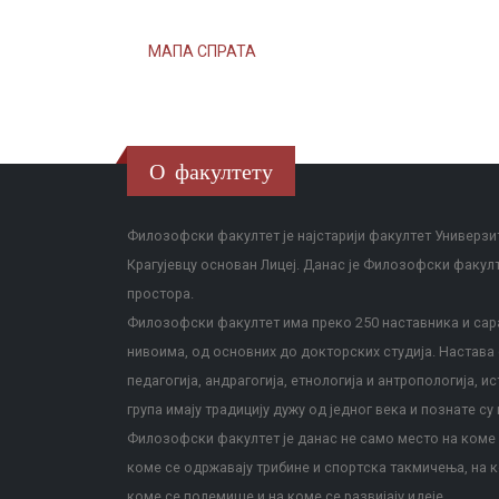
МАПА СПРАТА
О факултету
Филозофски факултет је најстарији факултет Универзит
Крагујевцу основан Лицеј. Данас је Филозофски факул
простора.
Филозофски факултет има преко 250 наставника и сара
нивоима, од основних до докторских студија. Настава с
педагогија, андрагогија, етнологија и антропологија, и
група имају традицију дужу од једног века и познате су 
Филозофски факултет је данас не само место на коме с
коме се одржавају трибине и спортска такмичења, на к
коме се полемише и на коме се развијају идеје.