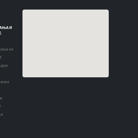
АЊА И
Е
вања на
у
одни
вачке
 и
е
ке