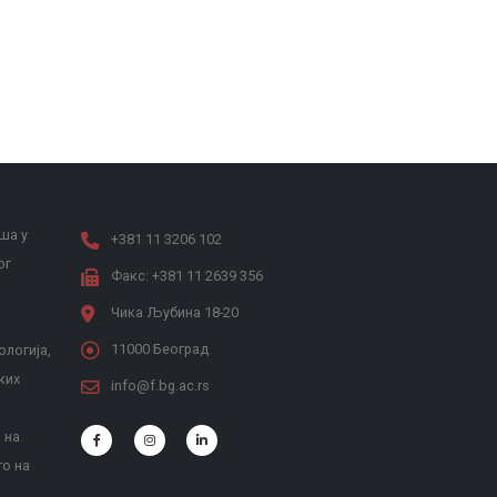
ша у
+381 11 3206 102
ог
Факс: +381 11 2639 356
Чика Љубина 18-20
11000 Београд
ологија,
ких
info@f.bg.ac.rs
 на
то на