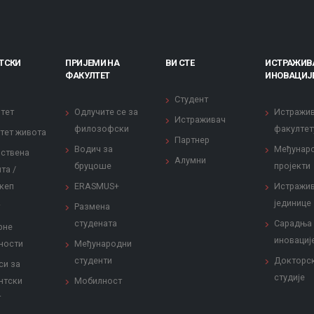
ТСКИ
ПРИЈЕМИ НА
ВИ СТЕ
ИСТРАЖИВ
ФАКУЛТЕТ
ИНОВАЦИЈ
Студент
тет
Одлучите се за
Истражи
Истраживач
филозофски
факултет
тет живота
Партнер
Водич за
Међунар
ствена
Алумни
бруцоше
пројекти
та /
кеп
ERASMUS+
Истражи
јединице
Размена
студената
Сарадња
рне
иновациј
ности
Међународни
студенти
Докторс
си за
студије
нтски
Мобилност
т