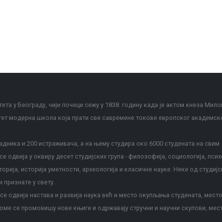
ета у Београду, чији почеци сежу у 1838. годину када је актом кнеза Мило
тет модерна школа која прати све савремене токове европског академск
дника и 200 истраживача, а на њему студира око 6000 студената на свим
е одвија у оквиру десет студијских група - филозофија, социологија, псих
сторија, историја уметности, археологија и класичне науке. Неке од студијс
и признате у свету.
е одвија настава и развија наука већ и место окупљања студената, место
оме се промовишу нове књиге и одржавају стручни и научни скупови, мес