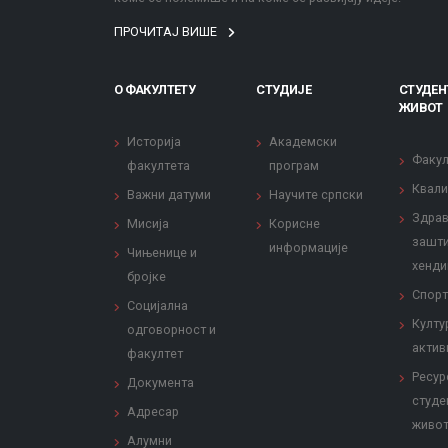
ПРОЧИТАЈ ВИШЕ
О ФАКУЛТЕТУ
СТУДИЈЕ
СТУДЕН
ЖИВОТ
Историја
Академски
Факул
факултета
програм
Квали
Важни датуми
Научите српски
Здрав
Мисија
Корисне
зашти
информације
Чињенице и
хенди
бројке
Спорт
Социјална
Култу
одговорност и
актив
факултет
Ресур
Документа
студе
Адресар
живо
Алумни