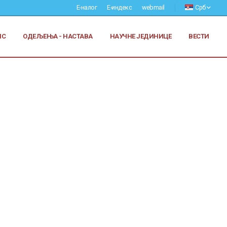
Е-налог
Е-индекс
webmail
Срб
ИС
ОДЕЉЕЊА - НАСТАВА
НАУЧНЕ ЈЕДИНИЦЕ
ВЕСТИ