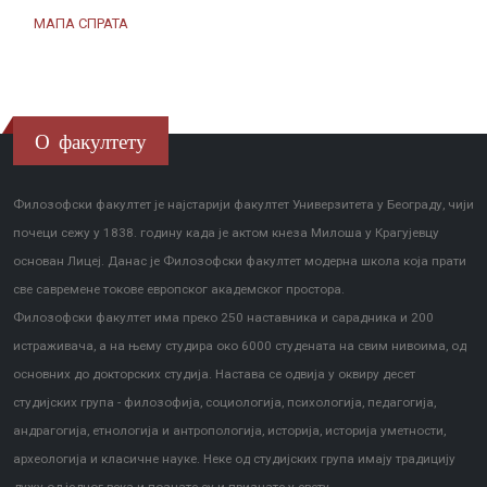
МАПА СПРАТА
О факултету
Филозофски факултет је најстарији факултет Универзитета у Београду, чији
почеци сежу у 1838. годину када је актом кнеза Милоша у Крагујевцу
основан Лицеј. Данас је Филозофски факултет модерна школа која прати
све савремене токове европског академског простора.
Филозофски факултет има преко 250 наставника и сарадника и 200
истраживача, а на њему студира око 6000 студената на свим нивоима, од
основних до докторских студија. Настава се одвија у оквиру десет
студијских група - филозофија, социологија, психологија, педагогија,
андрагогија, етнологија и антропологија, историја, историја уметности,
археологија и класичне науке. Неке од студијских група имају традицију