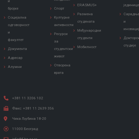
и
ERASMUS+
јединиц
бројке
Спорт
Размена
Сарадњ
Социјална
Културне
студената
и
одговорност
активности
иноваци
Међународни
и
Ресурси
студенти
Докторс
факултет
за
студије
Мобилност
Документа
студентски
живот
Адресар
Отворена
Алумни
врата
+381 11 3206 102
Факс: +381 11 2639 356
Чика Љубина 18-20
11000 Београд