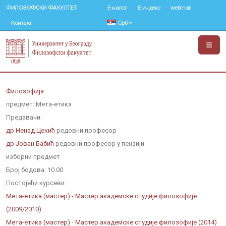
ФИЛОЗОФСКИ ФАКУЛТЕТ
Е-налог
Е-индекс
webmail
Контакт
Срб
Филозофија
предмет: Мета-етика
Предавачи:
др Ненад Цекић
редовни професор
др Јован Бабић
редовни професор у пензији
изборни предмет
Број бодова:
10.00
Постојећи курсеви:
Мета-етика (мастер) - Мастер академске студије филозофије
(2009/2010)
Мета-етика (мастер) - Мастер академске студије филозофије (2014)