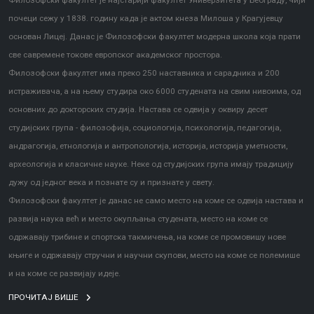
Филозофски факултет је најстарији факултет Универзитета у Београду, чији
почеци сежу у 1838. годину када је актом кнеза Милоша у Крагујевцу
основан Лицеј. Данас је Филозофски факултет модерна школа која прати
све савремене токове европског академског простора.
Филозофски факултет има преко 250 наставника и сарадника и 200
истраживача, а на њему студира око 6000 студената на свим нивоима, од
основних до докторских студија. Настава се одвија у оквиру десет
студијских група - филозофија, социологија, психологија, педагогија,
андрагогија, етнологија и антропологија, историја, историја уметности,
археологија и класичне науке. Неке од студијских група имају традицију
дужу од једног века и познате су и признате у свету.
Филозофски факултет је данас не само место на коме се одвија настава и
развија наука већ и место окупљања студената, место на коме се
одржавају трибине и спортска такмичења, на коме се промовишу нове
књиге и одржавају стручни и научни скупови, место на коме се полемише
и на коме се развијају идеје.
ПРОЧИТАЈ ВИШЕ