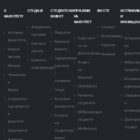
О
СТУДИЈЕ
СТУДЕНТСКИ
ПРИЈЕМИ
ВИ СТЕ
ИСТРАЖИ
ФАКУЛТЕТУ
ЖИВОТ
НА
И
ФАКУЛТЕТ
ИНОВАЦИЈ
Академски
Студент
Историја
Факултет
програм
Истраживач
Одлучите
Истражи
факултета
Квалитет
Научите
Партнер
се за
на
Важни
живота
српски
филозофски
факулте
Алумни
датуми
Здравствена
Корисне
Водич
Међунар
Мисија
заштита
информације
за
пројекти
/
Чињенице
бруцоше
Истражи
хендикеп
и
ERASMUS+
јединиц
бројке
Спорт
Размена
Сарадњ
Социјална
Културне
студената
и
одговорност
активности
иноваци
Међународни
и
Ресурси
студенти
Докторс
факултет
за
студије
Мобилност
Документа
студентски
живот
Адресар