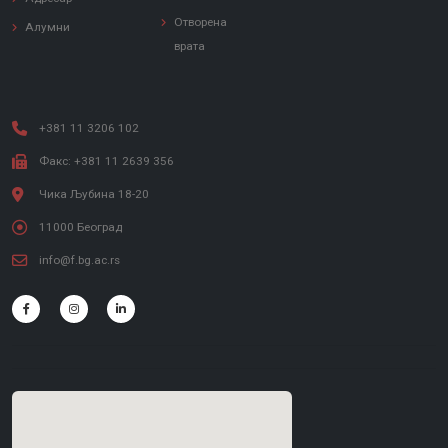
Отворена
Алумни
врата
+381 11 3206 102
Факс: +381 11 2639 356
Чика Љубина 18-20
11000 Београд
info@f.bg.ac.rs