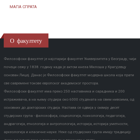
МАПА СПРАТА
О факултету
Филозофски факултет је најстарији факултет Универзитета у Београду, чији
почеци сежу у 1838. годину када је актом кнеза Милоша у Крагујевцу
основан Лицеј. Данас је Филозофски факултет модерна школа која прати
све савремене токове европског академског простора.
Филозофски факултет има преко 250 наставника и сарадника и 200
истраживача, а на њему студира око 6000 студената на свим нивоима, од
основних до докторских студија. Настава се одвија у оквиру десет
студијских група - филозофија, социологија, психологија, педагогија,
андрагогија, етнологија и антропологија, историја, историја уметности,
археологија и класичне науке. Неке од студијских група имају традицију