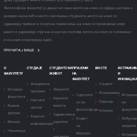
дужу од једног века и познате су и признате у свету.
Филозофски факултет је данас не само место на коме се одвија настава и
развија наука већ и место окупљања студената, место на коме се
одржавају трибине и спортска такмичења, на коме се промовишу нове
књиге и одржавају стручни и научни скупови, место на коме се полемише
и на коме се развијају идеје.
ПРОЧИТАЈ ВИШЕ
О
СТУДИЈЕ
СТУДЕНТСКИ
ПРИЈЕМИ
ВИ СТЕ
ИСТРАЖИ
ФАКУЛТЕТУ
ЖИВОТ
НА
И
ФАКУЛТЕТ
ИНОВАЦИЈ
Академски
Студент
Историја
Факултет
програм
Истраживач
Одлучите
Истражи
факултета
Квалитет
Научите
Партнер
се за
на
Важни
живота
српски
филозофски
факулте
Алумни
датуми
Здравствена
Корисне
Водич
Међунар
Мисија
заштита
информације
за
пројекти
/
Чињенице
бруцоше
Истражи
хендикеп