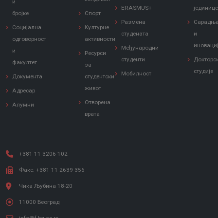
и
ERASMUS+
јединиц
бројке
Спорт
Размена
Сарадњ
Социјална
Културне
студената
и
одговорност
активности
иноваци
Међународни
и
Ресурси
студенти
Докторс
факултет
за
студије
Мобилност
Документа
студентски
живот
Адресар
Отворена
Алумни
врата
+381 11 3206 102
Факс: +381 11 2639 356
Чика Љубина 18-20
11000 Београд