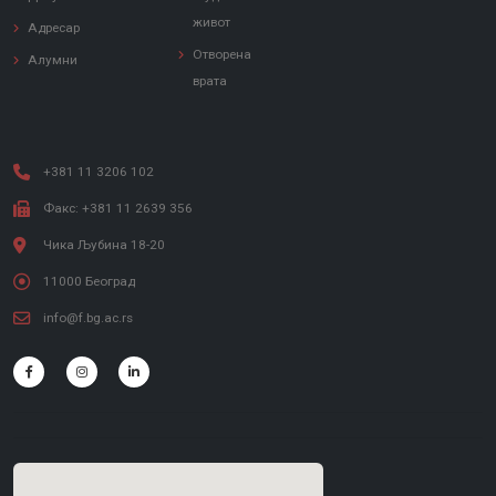
живот
Адресар
Отворена
Алумни
врата
+381 11 3206 102
Факс: +381 11 2639 356
Чика Љубина 18-20
11000 Београд
info@f.bg.ac.rs