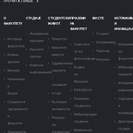
ПРОЧИТАЈ ВИШЕ
О
СТУДИЈЕ
СТУДЕНТСКИ
ПРИЈЕМИ
ВИ СТЕ
ИСТРАЖИ
ФАКУЛТЕТУ
ЖИВОТ
НА
И
ФАКУЛТЕТ
ИНОВАЦИЈ
Академски
Студент
Историја
Факултет
програм
Истраживач
Одлучите
Истражи
факултета
Квалитет
Научите
Партнер
се за
на
Важни
живота
српски
филозофски
факулте
Алумни
датуми
Здравствена
Корисне
Водич
Међунар
Мисија
заштита
информације
за
пројекти
/
Чињенице
бруцоше
Истражи
хендикеп
и
ERASMUS+
јединиц
бројке
Спорт
Размена
Сарадњ
Социјална
Културне
студената
и
одговорност
активности
иноваци
Међународни
и
Ресурси
студенти
Докторс
факултет
за
студије
Мобилност
Документа
студентски