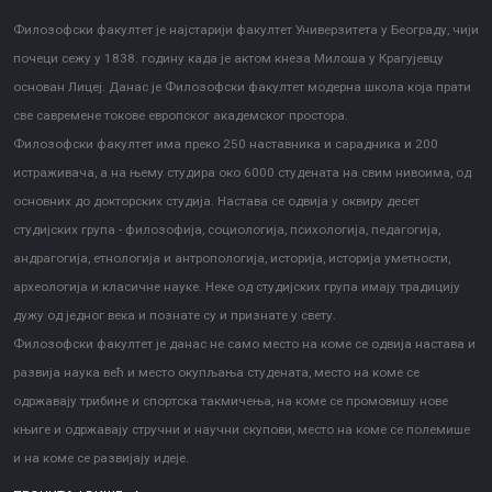
Филозофски факултет је најстарији факултет Универзитета у Београду, чији
почеци сежу у 1838. годину када је актом кнеза Милоша у Крагујевцу
основан Лицеј. Данас је Филозофски факултет модерна школа која прати
све савремене токове европског академског простора.
Филозофски факултет има преко 250 наставника и сарадника и 200
истраживача, а на њему студира око 6000 студената на свим нивоима, од
основних до докторских студија. Настава се одвија у оквиру десет
студијских група - филозофија, социологија, психологија, педагогија,
андрагогија, етнологија и антропологија, историја, историја уметности,
археологија и класичне науке. Неке од студијских група имају традицију
дужу од једног века и познате су и признате у свету.
Филозофски факултет је данас не само место на коме се одвија настава и
развија наука већ и место окупљања студената, место на коме се
одржавају трибине и спортска такмичења, на коме се промовишу нове
књиге и одржавају стручни и научни скупови, место на коме се полемише
и на коме се развијају идеје.