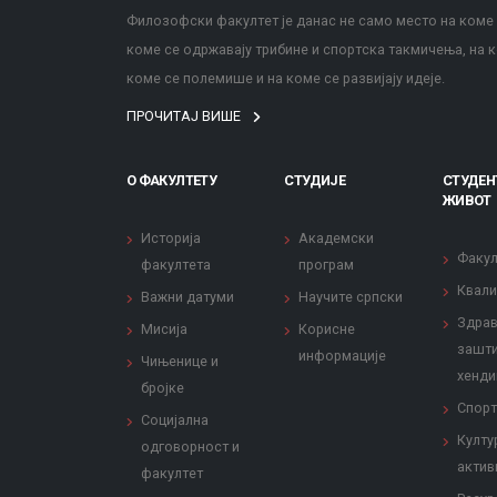
Филозофски факултет је данас не само место на коме с
коме се одржавају трибине и спортска такмичења, на к
коме се полемише и на коме се развијају идеје.
ПРОЧИТАЈ ВИШЕ
О ФАКУЛТЕТУ
СТУДИЈЕ
СТУДЕН
ЖИВОТ
Историја
Академски
Факул
факултета
програм
Квали
Важни датуми
Научите српски
Здрав
Мисија
Корисне
зашти
информације
Чињенице и
хенди
бројке
Спорт
Социјална
Култу
одговорност и
актив
факултет