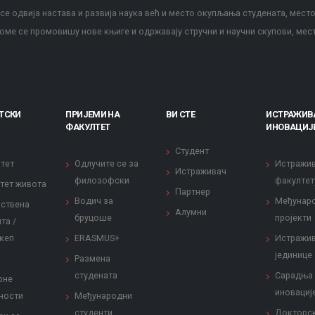
е одвија настава и развија наука већ и место окупљања студената, место
оме се промовишу нове књиге и одржавају стручни и научни скупови, мес
ТСКИ
ПРИЈЕМИ НА
ВИ СТЕ
ИСТРАЖИВ
ФАКУЛТЕТ
ИНОВАЦИЈ
Студент
тет
Одлучите се за
Истражи
Истраживач
филозофски
факултет
тет живота
Партнер
Водич за
Међунар
ствена
Алумни
бруцоше
пројекти
та /
кеп
ERASMUS+
Истражи
јединице
Размена
студената
Сарадња
рне
иновациј
ности
Међународни
студенти
Докторс