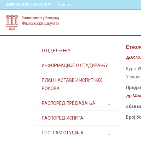
ФИЛОЗОФСКИ ФАКУЛТЕТ
Контакт
Етноло
О ОДЕЉЕЊУ
ДОКТОР
ИНФОРМАЦИЈЕ О СТУДИРАЊУ
Курс:
О
У окви
ПЛАН НАСТАВЕ И ИСПИТНИХ
Преда
РОКОВА
др Ми
РАСПОРЕД ПРЕДАВАЊА
обавез
Број б
РАСПОРЕД ИСПИТА
ПРОГРАМ СТУДИЈА