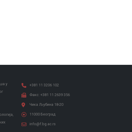
ша у
+381 11 3206 102
ог
Факс: +381 11 2639 356
Чика Љубина 18-20
11000 Београд
ологија,
ких
info@f.bg.ac.rs