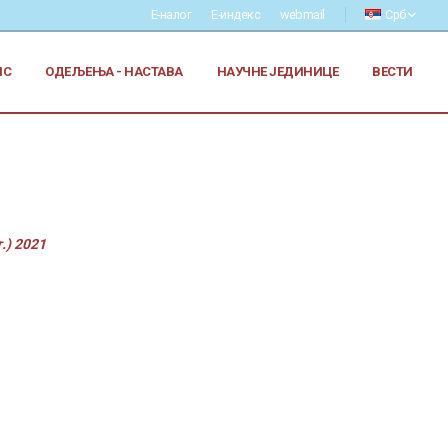
Е-налог
Е-индекс
webmail
Срб
ИС
ОДЕЉЕЊА - НАСТАВА
НАУЧНЕ ЈЕДИНИЦЕ
ВЕСТИ
.) 2021