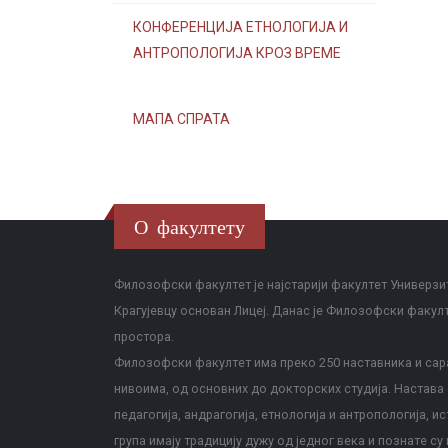
КОНФЕРЕНЦИЈА ЕТНОЛОГИЈА И
АНТРОПОЛОГИЈА КРОЗ ВРЕМЕ
МАПА СПРАТА
О факултету
Филозофски факултет је најстарији факултет Универзит
Крагујевцу основан Лицеј. Данас је Филозофски факул
простора.
Филозофски факултет има преко 250 наставника и сара
нивоима, од основних до докторских студија. Настава с
педагогија, андрагогија, етнологија и антропологија, и
група имају традицију дужу од једног века и познате су 