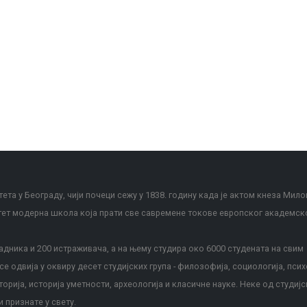
ета у Београду, чији почеци сежу у 1838. годину када је актом кнеза Мило
тет модерна школа која прати све савремене токове европског академск
дника и 200 истраживача, а на њему студира око 6000 студената на свим
е одвија у оквиру десет студијских група - филозофија, социологија, псих
сторија, историја уметности, археологија и класичне науке. Неке од студијс
и признате у свету.