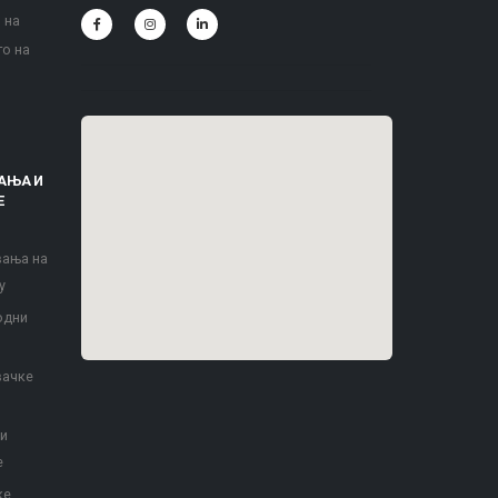
 на
то на
АЊА И
Е
вања на
у
одни
вачке
 и
е
ке