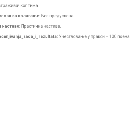
страживачког тима.
лови за полагање:
Без предуслова.
 наставе:
Практична настава.
ocenjivanja_rada_i_rezultata:
Учествовање у пракси – 100 поена