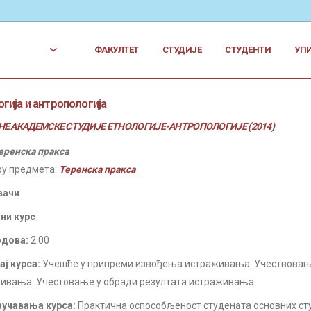
ФАКУЛТЕТ
СТУДИЈЕ
СТУДЕНТИ
УП
гија и антропологија
Е АКАДЕМСКЕ СТУДИЈЕ ЕТНОЛОГИЈЕ-АНТРОПОЛОГИЈЕ (2014)
еренска пракса
ру предмета:
Теренска пракса
вачи
ни курс
одова:
2.00
ј курса:
Учешће у припреми извођења истраживања. Учествовање
ивања. Учестовање у обради резултата истраживања.
учавања курса:
Практична оспособљеност студената основних студ