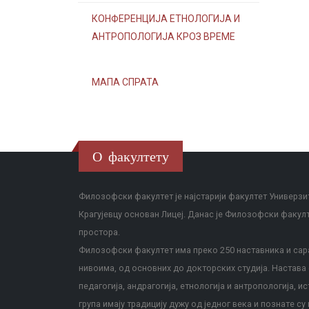
КОНФЕРЕНЦИЈА ЕТНОЛОГИЈА И
АНТРОПОЛОГИЈА КРОЗ ВРЕМЕ
МАПА СПРАТА
О факултету
Филозофски факултет је најстарији факултет Универзит
Крагујевцу основан Лицеј. Данас је Филозофски факул
простора.
Филозофски факултет има преко 250 наставника и сара
нивоима, од основних до докторских студија. Настава с
педагогија, андрагогија, етнологија и антропологија, и
група имају традицију дужу од једног века и познате су 