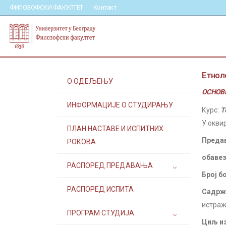
ФИЛОЗОФСКИ ФАКУЛТЕТ
Контакт
Етноло
О ОДЕЉЕЊУ
ОСНОВН
ИНФОРМАЦИЈЕ О СТУДИРАЊУ
Курс:
Т
У окви
ПЛАН НАСТАВЕ И ИСПИТНИХ
Преда
РОКОВА
обавез
РАСПОРЕД ПРЕДАВАЊА
Број б
РАСПОРЕД ИСПИТА
Садржа
истраж
ПРОГРАМ СТУДИЈА
Циљ из