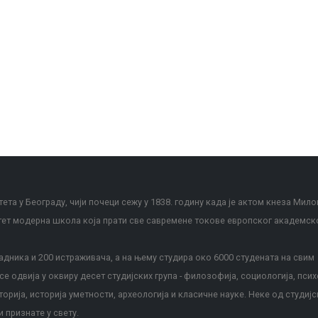
ета у Београду, чији почеци сежу у 1838. годину када је актом кнеза Мило
тет модерна школа која прати све савремене токове европског академск
дника и 200 истраживача, а на њему студира око 6000 студената на свим
е одвија у оквиру десет студијских група - филозофија, социологија, псих
сторија, историја уметности, археологија и класичне науке. Неке од студијс
и признате у свету.