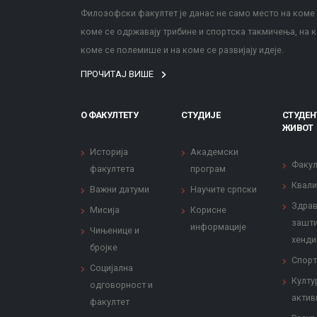
Филозофски факултет је данас не само место на коме с
коме се одржавају трибине и спортска такмичења, на к
коме се полемише и на коме се развијају идеје.
ПРОЧИТАЈ ВИШЕ
О ФАКУЛТЕТУ
СТУДИЈЕ
СТУДЕН
ЖИВОТ
Историја
Академски
Факул
факултета
програм
Квали
Важни датуми
Научите српски
Здрав
Мисија
Корисне
зашти
информације
Чињенице и
хенди
бројке
Спорт
Социјална
Култу
одговорност и
актив
факултет