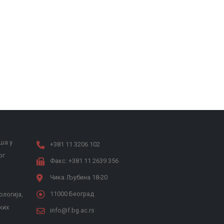
ша у
+381 11 3206 102
ог
Факс: +381 11 2639 356
Чика Љубина 18-20
11000 Београд
ологија,
ких
info@f.bg.ac.rs