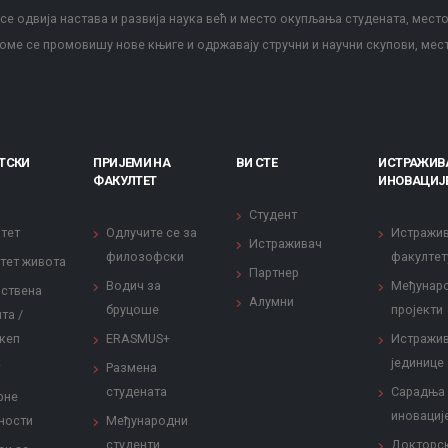
е одвија настава и развија наука већ и место окупљања студената, место
оме се промовишу нове књиге и одржавају стручни и научни скупови, мес
ТСКИ
ПРИЈЕМИ НА
ВИ СТЕ
ИСТРАЖИВ
ФАКУЛТЕТ
ИНОВАЦИЈ
Студент
тет
Одлучите се за
Истражи
Истраживач
филозофски
факултет
тет живота
Партнер
Водич за
Међунар
ствена
Алумни
бруцоше
пројекти
та /
кеп
ERASMUS+
Истражи
јединице
Размена
студената
Сарадња
рне
иновациј
ности
Међународни
студенти
Докторс