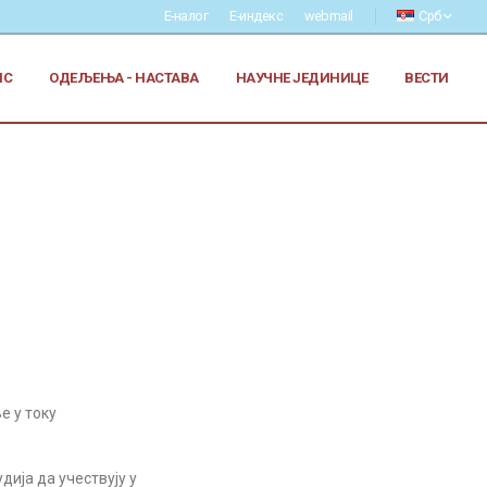
Е-налог
Е-индекс
webmail
Срб
ИС
ОДЕЉЕЊА - НАСТАВА
НАУЧНЕ ЈЕДИНИЦЕ
ВЕСТИ
 у току
ија да учествују у