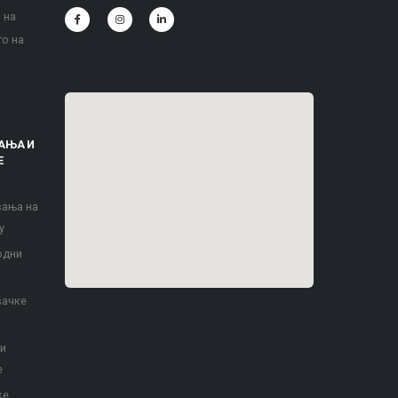
 на
то на
АЊА И
Е
вања на
у
одни
вачке
 и
е
ке