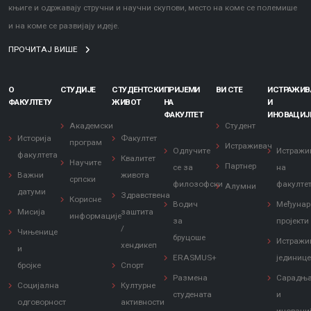
књиге и одржавају стручни и научни скупови, место на коме се полемише
и на коме се развијају идеје.
ПРОЧИТАЈ ВИШЕ
О
СТУДИЈЕ
СТУДЕНТСКИ
ПРИЈЕМИ
ВИ СТЕ
ИСТРАЖИ
ФАКУЛТЕТУ
ЖИВОТ
НА
И
ФАКУЛТЕТ
ИНОВАЦИЈ
Академски
Студент
Историја
Факултет
програм
Истраживач
Одлучите
Истражи
факултета
Квалитет
Научите
Партнер
се за
на
Важни
живота
српски
филозофски
факулте
Алумни
датуми
Здравствена
Корисне
Водич
Међунар
Мисија
заштита
информације
за
пројекти
/
Чињенице
бруцоше
Истражи
хендикеп
и
ERASMUS+
јединиц
бројке
Спорт
Размена
Сарадњ
Социјална
Културне
студената
и
одговорност
активности