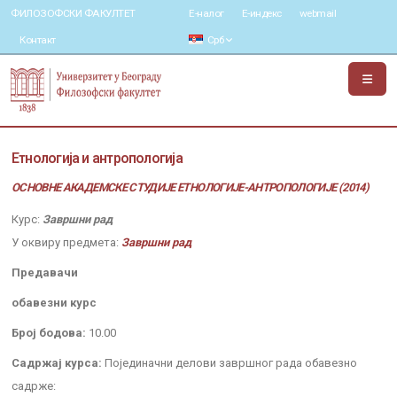
ФИЛОЗОФСКИ ФАКУЛТЕТ
Е-налог
Е-индекс
webmail
Контакт
Срб
Етнологија и антропологија
ОСНОВНЕ АКАДЕМСКЕ СТУДИЈЕ ЕТНОЛОГИЈЕ-АНТРОПОЛОГИЈЕ (2014)
Курс:
Завршни рад
У оквиру предмета:
Завршни рад
Предавачи
обавезни курс
Број бодова:
10.00
Садржај курса:
Појединачни делови завршног рада обавезно
садрже: