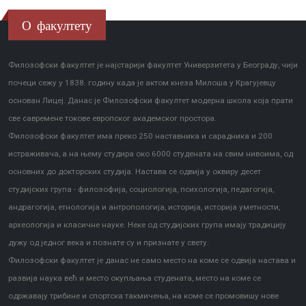
О факултету
Филозофски факултет је најстарији факултет Универзитета у Београду, чији
почеци сежу у 1838. годину када је актом кнеза Милоша у Крагујевцу
основан Лицеј. Данас је Филозофски факултет модерна школа која прати
све савремене токове европског академског простора.
Филозофски факултет има преко 250 наставника и сарадника и 200
истраживача, а на њему студира око 6000 студената на свим нивоима, од
основних до докторских студија. Настава се одвија у оквиру десет
студијских група - филозофија, социологија, психологија, педагогија,
андрагогија, етнологија и антропологија, историја, историја уметности,
археологија и класичне науке. Неке од студијских група имају традицију
дужу од једног века и познате су и признате у свету.
Филозофски факултет је данас не само место на коме се одвија настава и
развија наука већ и место окупљања студената, место на коме се
одржавају трибине и спортска такмичења, на коме се промовишу нове