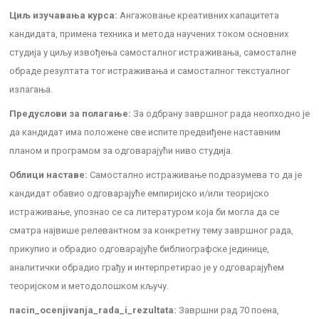
Циљ изучавања курса:
Ангажовање креативних капацитета
кандидата, примена техника и метода научених током основних
студија у циљу извођења самосталног истраживања, самосталне
обраде резултата тог истраживања и самосталног текстуалног
излагања.
Предуслови за полагање:
За одбрану завршног рада неопходно је
да кандидат има положене све испите предвиђене наставним
планом и програмом за одговарајући ниво студија.
Облици наставе:
Самостално истраживање подразумева то да је
кандидат обавио одговарајуће емпиријско и/или теоријско
истраживање, упознао се са литературом која би могла да се
сматра највише релевантном за конкретну тему завршног рада,
прикупио и обрадио одговарајуће библиографске јединице,
аналитички обрадио грађу и интерпретирао је у одговарајућем
теоријском и методолошком кључу.
nacin_ocenjivanja_rada_i_rezultata:
Завршни рад 70 поена,