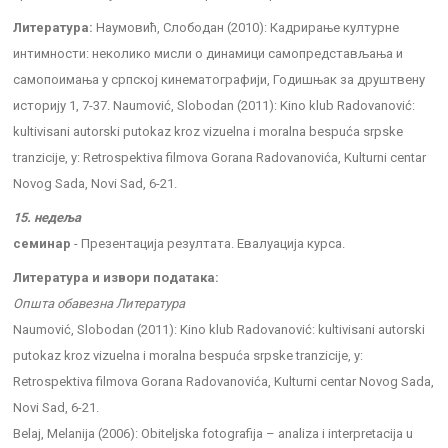
Литература:
Наумовић, Слободан (2010): Кадрирање културне
интимности: неколико мисли о динамици самопредстављања и
самопоимања у српској кинематографији, Годишњак за друштвену
историју 1, 7-37. Naumović, Slobodan (2011): Kino klub Radovanović:
kultivisani autorski putokaz kroz vizuelna i moralna bespuća srpske
tranzicije, у: Retrospektiva filmova Gorana Radovanovića, Kulturni centar
Novog Sada, Novi Sad, 6-21.
15. недеља
семинар
- Презентација резултата. Евалуација курса.
Литература и извори података:
Општа обавезна Литература
Naumović, Slobodan (2011): Kino klub Radovanović: kultivisani autorski
putokaz kroz vizuelna i moralna bespuća srpske tranzicije, у:
Retrospektiva filmova Gorana Radovanovića, Kulturni centar Novog Sada,
Novi Sad, 6-21.
Belaj, Melanija (2006): Obiteljska fotografija – analiza i interpretacija u