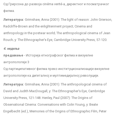
Од Грирсона до развоја cinéma verité-а, директног и посматрачког
филма.
Литература:
Grimshaw, Anna (2001): The light of reason: John Grierson,
Radcliffe-Brown and the enlightenment project; Cinema and
anthropology in the postwar world; The anthropological cinema of Jean
Rouch; у: The Ethnographer’s Eye, Cambridge University Press, 57-120.
4. недеља
предавање
- Историја етнографског филма и визуелне
антропологије 3
Од партиципативног филма преко институционализације визуелне
антропологије ка дигиталној и мултимедијалној револуцији.
Литература:
Grimshaw, Anna (2001): The anthropological cinema of
David and Judith MacDougall, у: The Ethnographer’s Eye, Cambridge
University Press, 121-148. Henley, Paul (2007): The Origins of
Observational Cinema: Conversations with Colin Young, у: Beate
Engelbecht (ed.), Memories of the Origins of Ethnographic Film, Peter