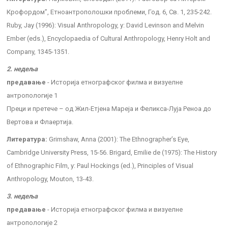
Крофордом”, Етноантрополошки проблеми, Год. 6, Св. 1, 235-242.
Ruby, Jay (1996): Visual Anthropology, у: David Levinson and Melvin
Ember (eds.), Encyclopaedia of Cultural Anthropology, Henry Holt and
Company, 1345-1351.
2. недеља
предавање
- Историја етнографског филма и визуелне
антропологије 1
Преци и претече – од Жил-Етјена Мареја и Феликса-Луја Реноа до
Вертова и Флаертија.
Литература:
Grimshaw, Anna (2001): The Ethnographer’s Eye,
Cambridge University Press, 15-56. Brigard, Emilie de (1975): The History
of Ethnographic Film, у: Paul Hockings (ed.), Principles of Visual
Anthropology, Mouton, 13-43.
3. недеља
предавање
- Историја етнографског филма и визуелне
антропологије 2