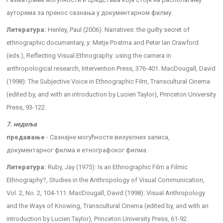
ауторима за пренос сазнања у документарном филму.
Литература:
Henley, Paul (2006): Narratives: the guilty secret of
ethnographic documentary, у: Metje Postma and Peter Ian Crawford
(eds.), Reflecting Visual Ethnography: using the camera in
anthropological research, Intervention Press, 376-401. MacDougall, David
(1998): The Subjective Voice in Ethnographic Film, Transcultural Cinema
(edited by, and with an introduction by Lucien Taylor), Princeton University
Press, 93-122.
7. недеља
предавање
- Сазнајне могућности визуелних записа,
документарног филма и етнографског филма.
Литература:
Ruby, Jay (1975): Is an Ethnographic Film a Filmic
Ethnography?, Studies in the Anthropology of Visual Communication,
Vol. 2, No. 2, 104-111. MacDougall, David (1998): Visual Anthropology
and the Ways of Knowing, Transcultural Cinema (edited by, and with an
introduction by Lucien Taylor), Princeton University Press, 61-92.