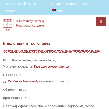
ФИЛОЗОФСКИ ФАКУЛТЕТ
Е-налог
Е-индекс
webmail
Контакт
Срб
Етнологија и антропологија
ОСНОВНЕ АКАДЕМСКЕ СТУДИЈЕ ЕТНОЛОГИЈЕ-АНТРОПОЛОГИЈЕ (2014)
Курс:
Визуелна антропологија (осн.)
У оквиру предмета:
Визуелна антропологија
Предавачи
др Слободан Наумовић
, ванредни професор
обавезни курс
Број бодова:
5.00
Садржај курса:
Упознавање са основним појмовима, место