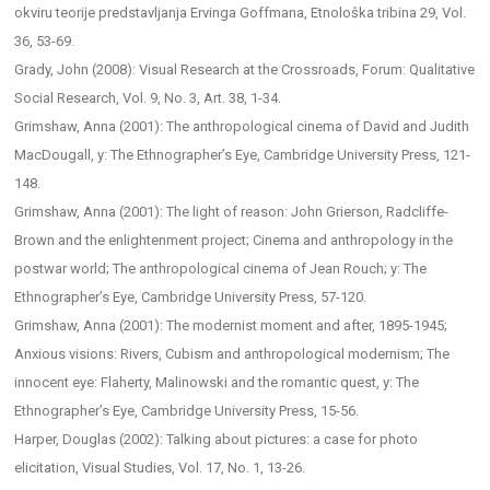
okviru teorije predstavljanja Ervinga Goffmana, Etnološka tribina 29, Vol.
36, 53-69.
Grady, John (2008): Visual Research at the Crossroads, Forum: Qualitative
Social Research, Vol. 9, No. 3, Art. 38, 1-34.
Grimshaw, Anna (2001): The anthropological cinema of David and Judith
MacDougall, у: The Ethnographer’s Eye, Cambridge University Press, 121-
148.
Grimshaw, Anna (2001): The light of reason: John Grierson, Radcliffe-
Brown and the enlightenment project; Cinema and anthropology in the
postwar world; The anthropological cinema of Jean Rouch; у: The
Ethnographer’s Eye, Cambridge University Press, 57-120.
Grimshaw, Anna (2001): The modernist moment and after, 1895-1945;
Anxious visions: Rivers, Cubism and anthropological modernism; The
innocent eye: Flaherty, Malinowski and the romantic quest, у: The
Ethnographer’s Eye, Cambridge University Press, 15-56.
Harper, Douglas (2002): Talking about pictures: a case for photo
elicitation, Visual Studies, Vol. 17, No. 1, 13-26.