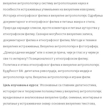
визуелне антропологије у систему антрополошких наука и
посебности истраживања утемељених на визуелним изворима;
Историја етнографског филма и визуелне антропологије; Одређења
документарног и етнографског филма и питања жанра и стила;
Природа нарације сликом, врсте коментара и питање ауторства у
етнографском филму; Сазнајне могућности визуелних записа,
документарног филма и етнографског филма; Методи и технике
визуелних истраживања; Визуелна антропологија и фотографија;
„Домородачки медији“ или о коме је прича, чији је глас и у чијем је
све то интересу? Позиционалност у етнографском филму;
Политика и етика етнографског филма и визуелне антропологије;
Будућност ВА: дигитална револуција, антропологија медија и
антропологија чула; Визуелна антропологија и играни филм.
Циљ изучавања курса:
Упознавање са главним делатностима,
историјатом и теоријским полазиштима у визуелној антропологији;
вредновање и анализовање визуелне грађе; снимање, монтирање и
уклапање у истраживачки оквир основних визуелних текстова,