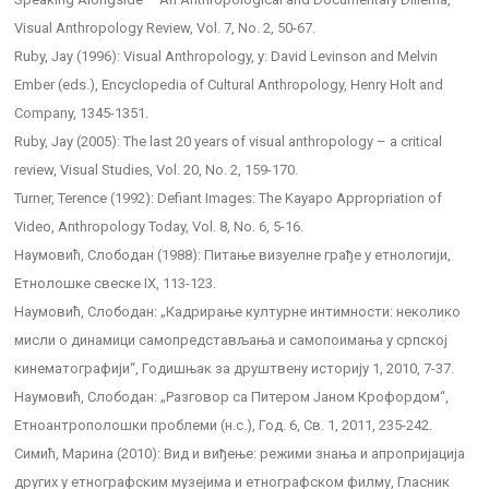
Visual Anthropology Review, Vol. 7, No. 2, 50-67.
Ruby, Jay (1996): Visual Anthropology, у: David Levinson and Melvin
Ember (eds.), Encyclopedia of Cultural Anthropology, Henry Holt and
Company, 1345-1351.
Ruby, Jay (2005): The last 20 years of visual anthropology – a critical
review, Visual Studies, Vol. 20, No. 2, 159-170.
Turner, Terence (1992): Defiant Images: The Kayapo Appropriation of
Video, Anthropology Today, Vol. 8, No. 6, 5-16.
Наумовић, Слободан (1988): Питање визуелне грађе у етнологији,
Етнолошке свеске IX, 113-123.
Наумовић, Слободан: „Кадрирање културне интимности: неколико
мисли о динамици самопредстављања и самопоимања у српској
кинематографији“, Годишњак за друштвену историју 1, 2010, 7-37.
Наумовић, Слободан: „Разговор са Питером Јаном Крофордом“,
Етноантрополошки проблеми (н.с.), Год. 6, Св. 1, 2011, 235-242.
Симић, Марина (2010): Вид и виђење: режими знања и апропријација
других у етнографским музејима и етнографском филму, Гласник