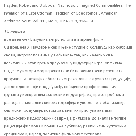
Hayden, Robert and Slobodan Naumović: „Imagined Commonalities: The
Invention of a Late Ottoman ’Tradition’ of Coexistence“, American
Anthropologist, Vol. 115, No. 2, June 2013, 324-334.
14. недеља
предавање
- Визуелна антропологија и играни филм.
Од времена Х. Паудермејкер и њене студије о Холивуду као фабрици
снова, антрополози имају амбивалентан, али начелно све
позитивнији став према проучавању индустрије играног филма.
Овде ће у историјској перспективи бити размотрени резултати
проучавања важнијих области истраживања: од услова продукције,
дакле односа који владају међу појединим професионалним
групама у конкретним филмским индустријама, преко проблема
развоја националних кинематографија и упоредне глобализације
филмске продукције, потом различитих приступа анализи
вредносних и идеолошких садржаја филмова, до анализе логике
рецепције филмова и понашања публике у различитим културним
срединама и, најзад, политике филмских фестивала.