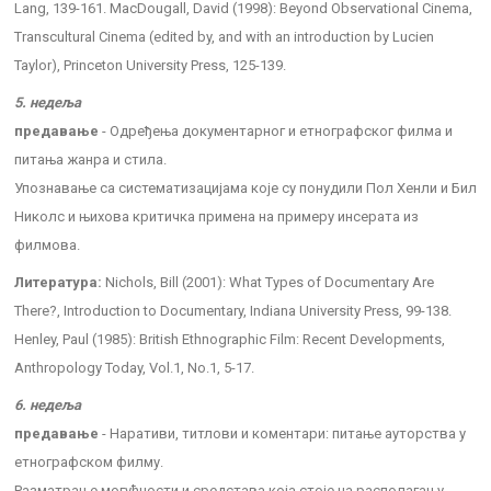
Lang, 139-161. MacDougall, David (1998): Beyond Observational Cinema,
Transcultural Cinema (edited by, and with an introduction by Lucien
Taylor), Princeton University Press, 125-139.
5. недеља
предавање
- Одређења документарног и етнографског филма и
питања жанра и стила.
Упознавање са систематизацијама које су понудили Пол Хенли и Бил
Николс и њихова критичка примена на примеру инсерата из
филмова.
Литература:
Nichols, Bill (2001): What Types of Documentary Are
There?, Introduction to Documentary, Indiana University Press, 99-138.
Henley, Paul (1985): British Ethnographic Film: Recent Developments,
Anthropology Today, Vol.1, No.1, 5-17.
6. недеља
предавање
- Наративи, титлови и коментари: питање ауторства у
етнографском филму.
Разматрање могућности и средстава која стоје на располагању