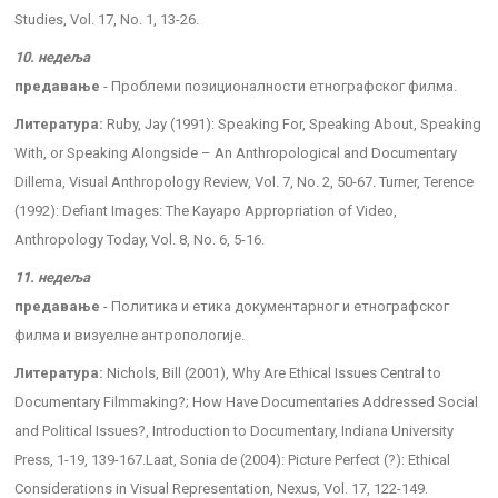
Studies, Vol. 17, No. 1, 13-26.
10. недеља
предавање
- Проблеми позиционалности етнографског филма.
Литература:
Ruby, Jay (1991): Speaking For, Speaking About, Speaking
With, or Speaking Alongside – An Anthropological and Documentary
Dillema, Visual Anthropology Review, Vol. 7, No. 2, 50-67. Turner, Terence
(1992): Defiant Images: The Kayapo Appropriation of Video,
Anthropology Today, Vol. 8, No. 6, 5-16.
11. недеља
предавање
- Политика и етика документарног и етнографског
филма и визуелне антропологије.
Литература:
Nichols, Bill (2001), Why Are Ethical Issues Central to
Documentary Filmmaking?; How Have Documentaries Addressed Social
and Political Issues?, Introduction to Documentary, Indiana University
Press, 1-19, 139-167.Laat, Sonia de (2004): Picture Perfect (?): Ethical
Considerations in Visual Representation, Nexus, Vol. 17, 122-149.