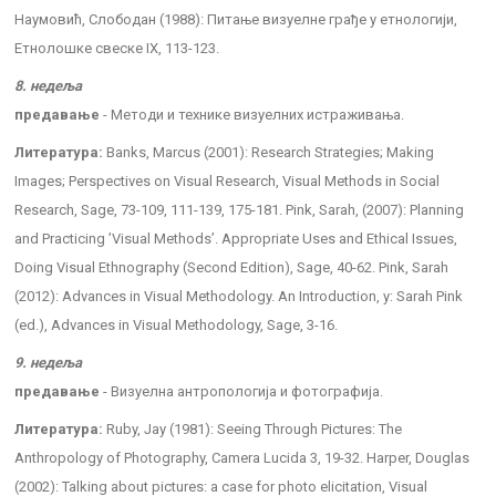
Наумовић, Слободан (1988): Питање визуелне грађе у етнологији,
Етнолошке свеске IX, 113-123.
8. недеља
предавање
- Методи и технике визуелних истраживања.
Литература:
Banks, Marcus (2001): Research Strategies; Making
Images; Perspectives on Visual Research, Visual Methods in Social
Research, Sage, 73-109, 111-139, 175-181. Pink, Sarah, (2007): Planning
and Practicing ’Visual Methods’. Appropriate Uses and Ethical Issues,
Doing Visual Ethnography (Second Edition), Sage, 40-62. Pink, Sarah
(2012): Advances in Visual Methodology. An Introduction, у: Sarah Pink
(ed.), Advances in Visual Methodology, Sage, 3-16.
9. недеља
предавање
- Визуелна антропологија и фотографија.
Литература:
Ruby, Jay (1981): Seeing Through Pictures: The
Anthropology of Photography, Camera Lucida 3, 19-32. Harper, Douglas
(2002): Talking about pictures: a case for photo elicitation, Visual