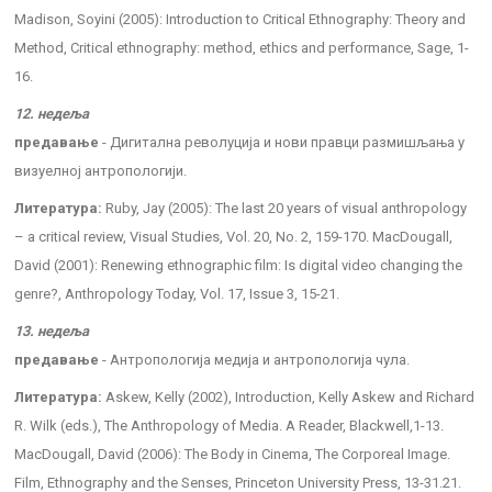
Madison, Soyini (2005): Introduction to Critical Ethnography: Theory and
Method, Critical ethnography: method, ethics and performance, Sage, 1-
16.
12. недеља
предавање
- Дигитална револуција и нови правци размишљања у
визуелној антропологији.
Литература:
Ruby, Jay (2005): The last 20 years of visual anthropology
– a critical review, Visual Studies, Vol. 20, No. 2, 159-170. MacDougall,
David (2001): Renewing ethnographic film: Is digital video changing the
genre?, Anthropology Today, Vol. 17, Issue 3, 15-21.
13. недеља
предавање
- Антропологија медија и антропологија чула.
Литература:
Askew, Kelly (2002), Introduction, Kelly Askew and Richard
R. Wilk (eds.), The Anthropology of Media. A Reader, Blackwell,1-13.
MacDougall, David (2006): The Body in Cinema, The Corporeal Image.
Film, Ethnography and the Senses, Princeton University Press, 13-31.21.