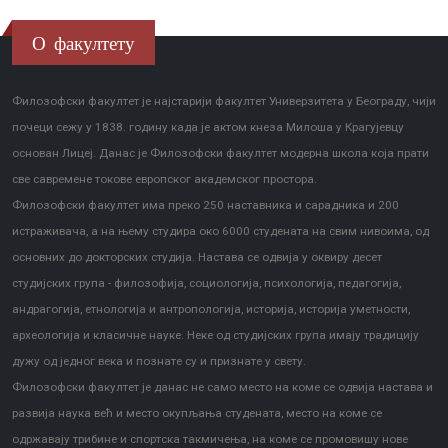
О факултету
Филозофски факултет је најстарији факултет Универзитета у Београду, чији
почеци сежу у 1838. годину када је актом кнеза Милоша у Крагујевцу
основан Лицеј. Данас је Филозофски факултет модерна школа која прати
све савремене токове европског академског простора.
Филозофски факултет има преко 250 наставника и сарадника и 200
истраживача, а на њему студира око 6000 студената на свим нивоима, од
основних до докторских студија. Настава се одвија у оквиру десет
студијских група - филозофија, социологија, психологија, педагогија,
андрагогија, етнологија и антропологија, историја, историја уметности,
археологија и класичне науке. Неке од студијских група имају традицију
дужу од једног века и познате су и признате у свету.
Филозофски факултет је данас не само место на коме се одвија настава и
развија наука већ и место окупљања студената, место на коме се
одржавају трибине и спортска такмичења, на коме се промовишу нове