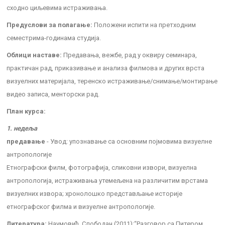
сходно циљевима истраживања.
Предуслови за полагање:
Положени испити на претходним
семестрима-годинама студија.
Облици наставе:
Предавања, вежбе, рад у оквиру семинара,
практичан рад, приказивање и анализа филмова и других врста
визуелних материјала, теренско истраживање/снимање/монтирање
видео записа, менторски рад.
План курса:
1. недеља
предавање
- Увод: упознавање са основним појмовима визуелне
антропологиje
Етнографски филм, фотографија, сликовни извори, визуелна
антропологија, истраживања утемељена на различитим врстама
визуелних извора; хронолошко представљање историје
етнографског филма и визуелне антропологије.
Литература:
Наумовић, Слободан (2011):“Разговор са Питером