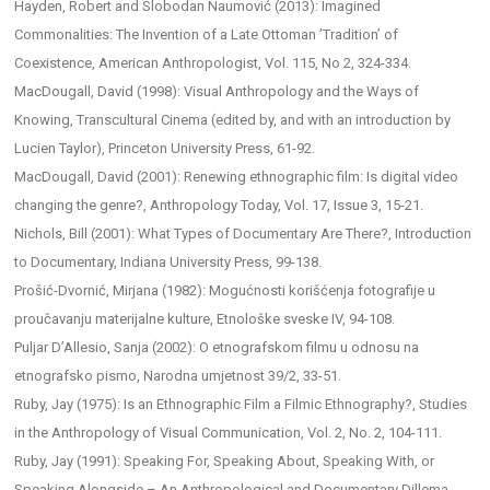
Hayden, Robert and Slobodan Naumović (2013): Imagined
Commonalities: The Invention of a Late Ottoman ’Tradition’ of
Coexistence, American Anthropologist, Vol. 115, No 2, 324-334.
MacDougall, David (1998): Visual Anthropology and the Ways of
Knowing, Transcultural Cinema (edited by, and with an introduction by
Lucien Taylor), Princeton University Press, 61-92.
MacDougall, David (2001): Renewing ethnographic film: Is digital video
changing the genre?, Anthropology Today, Vol. 17, Issue 3, 15-21.
Nichols, Bill (2001): What Types of Documentary Are There?, Introduction
to Documentary, Indiana University Press, 99-138.
Prošić-Dvornić, Mirjana (1982): Mogućnosti korišćenja fotografije u
proučavanju materijalne kulture, Etnološke sveske IV, 94-108.
Puljar D’Allesio, Sanja (2002): O etnografskom filmu u odnosu na
etnografsko pismo, Narodna umjetnost 39/2, 33-51.
Ruby, Jay (1975): Is an Ethnographic Film a Filmic Ethnography?, Studies
in the Anthropology of Visual Communication, Vol. 2, No. 2, 104-111.
Ruby, Jay (1991): Speaking For, Speaking About, Speaking With, or
Speaking Alongside – An Anthropological and Documentary Dillema,