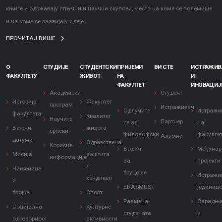
књиге и одржавају стручни и научни скупови, место на коме се полемише
и на коме се развијају идеје.
ПРОЧИТАЈ ВИШЕ
О
СТУДИЈЕ
СТУДЕНТСКИ
ПРИЈЕМИ
ВИ СТЕ
ИСТРАЖИ
ФАКУЛТЕТУ
ЖИВОТ
НА
И
ФАКУЛТЕТ
ИНОВАЦИЈ
Академски
Студент
Историја
Факултет
програм
Истраживач
Одлучите
Истражи
факултета
Квалитет
Научите
Партнер
се за
на
Важни
живота
српски
филозофски
факулте
Алумни
датуми
Здравствена
Корисне
Водич
Међунар
Мисија
заштита
информације
за
пројекти
/
Чињенице
бруцоше
Истражи
хендикеп
и
ERASMUS+
јединиц
бројке
Спорт
Размена
Сарадњ
Социјална
Културне
студената
и
одговорност
активности