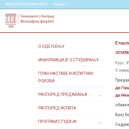
ФИЛОЗОФСКИ ФАКУЛТЕТ
Контакт
Етноло
О ОДЕЉЕЊУ
ОСНОВН
ИНФОРМАЦИЈЕ О СТУДИРАЊУ
Курс:
У
У окви
ПЛАН НАСТАВЕ И ИСПИТНИХ
Преда
РОКОВА
др Гор
РАСПОРЕД ПРЕДАВАЊА
др Ива
обавез
РАСПОРЕД ИСПИТА
Број б
ПРОГРАМ СТУДИЈА
Садржа