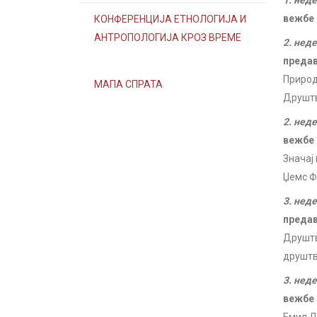
1. нед
вежбе
КОНФЕРЕНЦИЈА ЕТНОЛОГИЈА И
АНТРОПОЛОГИЈА КРОЗ ВРЕМЕ
2. нед
преда
Природ
МАПА СПРАТА
Друштв
2. нед
вежбе
Значај
Џемс Фре
3. нед
преда
Друштв
друштв
3. нед
вежбе