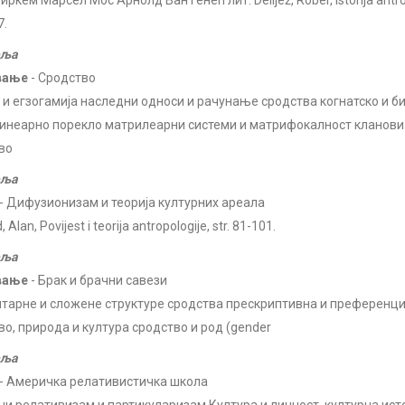
ркем Марсел Мос Арнолд Ван Генеп лит. Delijež, Rober, Istorija antropo
7.
еља
вање
- Сродство
 и егзогамија наследни односи и рачунање сродства когнатско и б
инеарно порекло матрилеарни системи и матрифокалност кланови 
во
еља
- Дифузионизам и теорија културних ареала
 Alan, Povijest i teorija antropologije, str. 81-101.
еља
вање
- Брак и брачни савези
тарне и сложене структуре сродства прескриптивна и преференци
во, природа и култура сродство и род (gender
еља
- Америчка релативистичка школа