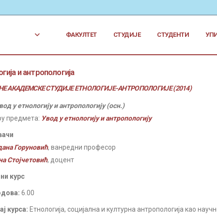
ФАКУЛТЕТ
СТУДИЈЕ
СТУДЕНТИ
УП
гија и антропологија
Е АКАДЕМСКЕ СТУДИЈЕ ЕТНОЛОГИЈЕ-АНТРОПОЛОГИЈЕ (2014)
вод у етнологију и антропологију (осн.)
ру предмета:
Увод у етнологију и антропологију
вачи
дана Горуновић
, ванредни професор
на Стојчетовић
, доцент
ни курс
одова:
6.00
ј курса:
Етнологија, социјална и културна антропологија као науч