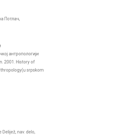
а Потлач,
и
чкој антропологији
. 2001. History of
 Anthropology(u srpskom
lijež, nav. delo,