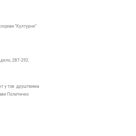
лојеви "Културне"
дело, 287-292.
кт у тзв. друштвима
аве Политичко