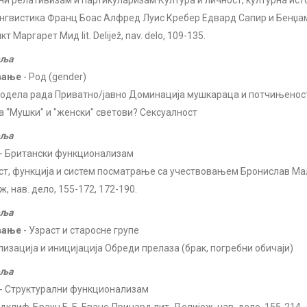
ни релативизам и партикуларизам Култура и личност, културна исто
нгвистика Франц Боас Алфред Луис Кребер Едвард Сапир и Бенџа
т Маргарет Мид lit. Delijež, nav. delo, 109-135.
еља
вање
- Род (gender)
подела рада Приватно/јавно Доминација мушкараца и потчињенос
а "Мушки" и "женски" светови? Сексуалност
еља
- Британски функционализам
ст, функција и систем посматрање са учествовањем Бронислав Ма
, нав. дело, 155-172, 172-190.
еља
вање
- Узраст и старосне групе
лизација и иницијација Обреди прелаза (брак, погребни обичаји)
еља
- Структурални функционализам