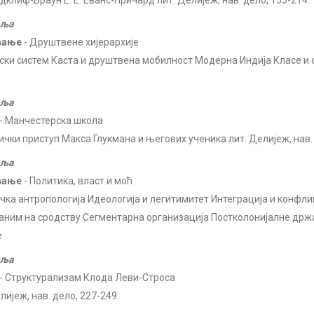
едклиф-Браун Е. Е. Еванс-Причард лит. Делијеж, нав. дело, 155-214.
еља
вање
- Друштвене хијерархије
ски систем Каста и друштвена мобилност Модерна Индија Класе и с
еља
- Манчестерска школа
чки приступ Макса Глукмана и његових ученика лит. Делијеж, нав. 
еља
вање
- Политика, власт и моћ
чка антропологија Идеологија и легитимитет Интеграција и конфли
аним на сродству Сегментарна организација Постколонијалне држ
е
еља
- Структурализам Клода Леви-Строса
лијеж, нав. дело, 227-249.