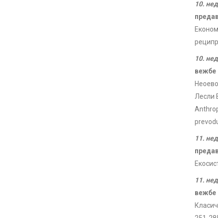
10. не
преда
Економ
реципр
10. не
вежбе
Неоево
Лесли В
Anthrop
prevodu
11. не
преда
Екосис
11. не
вежбе
Класич