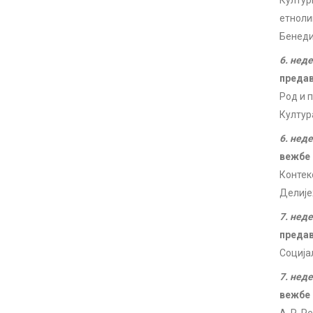
Култур
етноли
Бенедик
6. нед
преда
Род и 
Култур
6. нед
вежбе
Контек
Делијеж
7. нед
преда
Соција
7. нед
вежбе