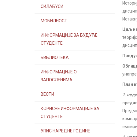
Истори
СИЛАБУСИ
дисцип
Истакн
МОБИЛНОСТ
Циљ из
ИНФОРМАЦИЈЕ ЗА БУДУЋЕ
теориј
СТУДЕНТЕ
дисцип
Предус
БИБЛИОТЕКА
Облици
ИНФОРМАЦИЈЕ О
унапре
ЗАПОСЛЕНИМА
План к
ВЕСТИ
1. нед
преда
КОРИСНЕ ИНФОРМАЦИЈЕ ЗА
Предме
СТУДЕНТЕ
компар
емпири
УПИС НАРЕДНЕ ГОДИНЕ