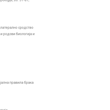
logije, str. 51-87,
илатерално сродство
и родови биологија и
јална правила брака