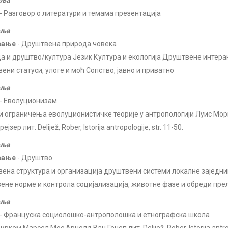
еља
- Разговор о литератури и темама презентација
еља
вање
- Друштвена природа човека
а и друштво/култура Језик Култура и екологија Друштвене интеракц
ени статуси, улоге и моћ Сопство, јавно и приватно
еља
- Еволуционизам
 и ограничења еволуционистичке теорије у антропологији Луис Мор
јзер лит. Delijež, Rober, Istorija antropologije, str. 11-50.
еља
вање
- Друштво
ена структура и организација друштвени системи локалне заједни
ене норме и контрола социјализација, животне фазе и обреди пре
еља
- Француска социолошко-антрополошка и етнографска школа