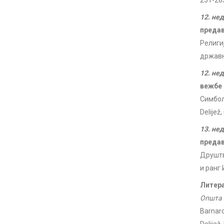
251-28
12. не
преда
Религи
држав
12. не
вежбе
Симбол
Delijež,
13. не
преда
Друштв
и ранг
Литера
Општа 
Barnard,