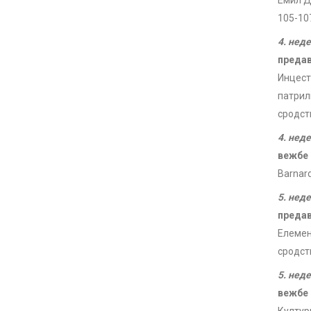
Емил Ди
105-10
4. нед
преда
Инцест
патрил
сродст
4. нед
вежбе
Barnard,
5. нед
преда
Елемен
сродст
5. нед
вежбе