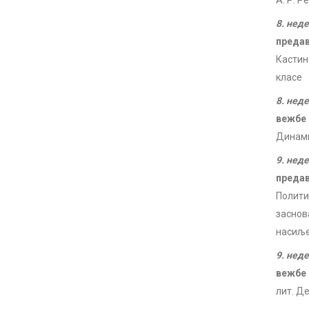
А. Р. Р
8. нед
преда
Кастин
класе
8. нед
вежбе
Динами
9. нед
преда
Полити
заснов
насиљ
9. нед
вежбе
лит. Де