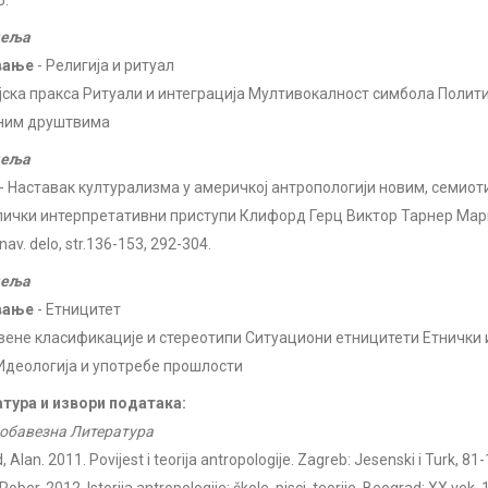
5.
деља
вање
- Религија и ритуал
јска пракса Ритуали и интеграција Мултивокалност симбола Полити
ним друштвима
деља
- Наставак културализма у америчкој антропологији новим, семио
ички интерпретативни приступи Клифорд Герц Виктор Тарнер Мар
 nav. delo, str.136-153, 292-304.
деља
вање
- Етницитет
ене класификације и стереотипи Ситуациони етницитети Етнички 
 Идеологија и употребе прошлости
тура и извори података:
обавезна Литература
 Alan. 2011. Povijest i teorija antropologije. Zagreb: Jesenski i Turk, 81