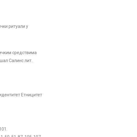
чки ритуали у
тичким средствима
шал Салинс лит.
идентитет Етницитет
-101.