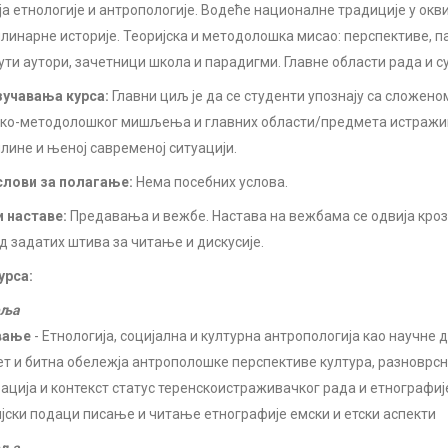
ја етнологије и антропологије. Водеће националне традиције у окв
линарне историје. Теоријска и методолошка мисао: перспективе, п
ути аутори, зачетници школа и парадигми. Главне области рада и с
учавања курса:
Главни циљ је да се студенти упознају са сложен
ско-методолошког мишљења и главних области/предмета истражи
лине и њеној савременој ситуацији.
лови за полагање:
Нема посебних услова.
 наставе:
Предавања и вежбе. Настава на вежбама се одвија кроз
д задатих штива за читање и дискусије.
урса:
еља
вање
- Етнологија, социјална и културна антропологија као научне
т и битна обележја антрополошке перспективе култура, разноврсно
ација и контекст статус теренскоистраживачког рада и етнографије
јски подаци писање и читање етнографије емски и етски аспекти