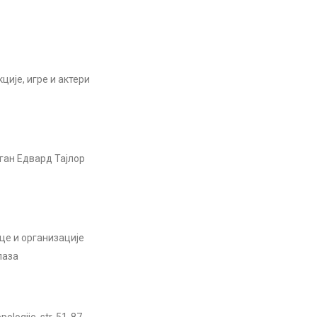
ије, игре и актери
ган Едвард Тајлор
це и организације
лаза