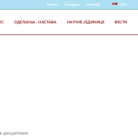
Е-налог
Е-индекс
webmail
Срб
ИС
ОДЕЉЕЊА - НАСТАВА
НАУЧНЕ ЈЕДИНИЦЕ
ВЕСТИ
не дисциплине.