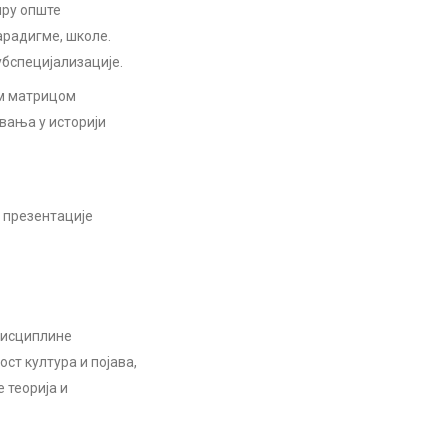
иру опште
арадигме, школе.
убспецијализације.
ом матрицом
вања у историји
 презентације
 дисциплине
ст култура и појава,
 теорија и