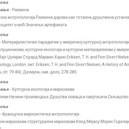
деља
вање
- Размена
ска антропологија Размена дарова као тотална друштвена установ
оцитет и моћ Значење артефаката
деља
- Материјалистичке парадигме у америчкој културној антропологиј
луционизам, културна екологија и културни материјализам у амери
ајт Џулијан Стјуард Марвин Харис Eriksen, T. H. and Finn Sivert Nielsen
ology, London: лит. Eriksen, T. H. and Finn Sivert Nielsen, А History of
, str. 79-84). Делијеж, нав. дело, 278-285
деља
вање
- Културна екологија и марксизам
теми Начини производње Друштва ловаца и сакупљача Сељаштво
деља
- Француска марксистичка антропологија
ни марксизам структурални марксизам Клод Мејасу Морис Годелије De