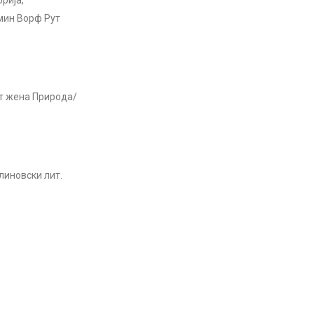
рија,
мин Ворф Рут
т жена Природа/
линовски лит.