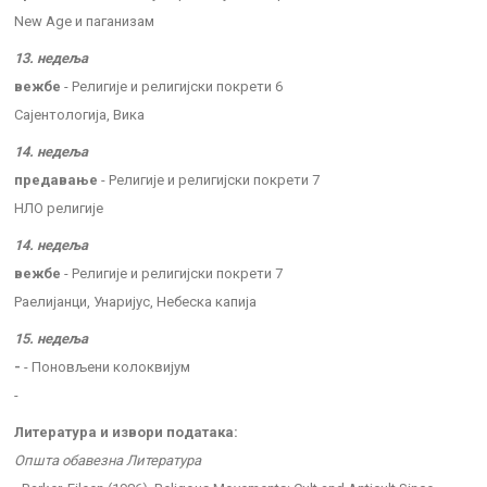
New Age и паганизам
13. недеља
вежбе
- Религије и религијски покрети 6
Сајентологија, Вика
14. недеља
предавање
- Религије и религијски покрети 7
НЛО религије
14. недеља
вежбе
- Религије и религијски покрети 7
Раелијанци, Унаријус, Небеска капија
15. недеља
-
- Поновљени колоквијум
-
Литература и извори података:
Општа обавезна Литература