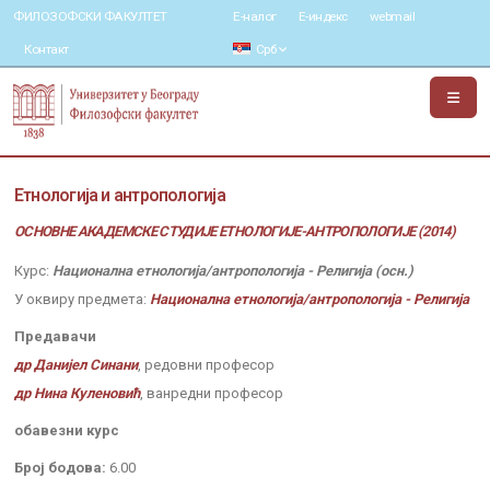
ФИЛОЗОФСКИ ФАКУЛТЕТ
Е-налог
Е-индекс
webmail
Контакт
Срб
Етнологија и антропологија
ОСНОВНЕ АКАДЕМСКЕ СТУДИЈЕ ЕТНОЛОГИЈЕ-АНТРОПОЛОГИЈЕ (2014)
Курс:
Национална етнологија/антропологија - Религија (осн.)
У оквиру предмета:
Национална етнологија/антропологија - Религија
Предавачи
др Данијел Синани
, редовни професор
др Нина Куленовић
, ванредни професор
обавезни курс
Број бодова:
6.00