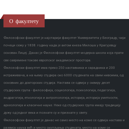
О факултету
Филозофски факултет је најстарији факултет Универзитета у Београду, чији
почеци сежу у 1838. годину када је актом кнеза Милоша у Крагујевцу
основан Лицеј. Данас је Филозофски факултет модерна школа која прати
све савремене токове европског академског простора.
Филозофски факултет има преко 250 наставника и сарадника и 200
истраживача, а на њему студира око 6000 студената на свим нивоима, од
основних до докторских студија. Настава се одвија у оквиру десет
студијских група - филозофија, социологија, психологија, педагогија,
андрагогија, етнологија и антропологија, историја, историја уметности,
археологија и класичне науке. Неке од студијских група имају традицију
дужу од једног века и познате су и признате у свету.
Филозофски факултет је данас не само место на коме се одвија настава и
развија наука већ и место окупљања студената, место на коме се