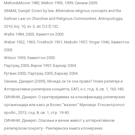
Melton&Moore 1982; Melton 1993, 1999; Синани 2009.
SINANI, Danijel. Down by law. Alternative religious concepts and the
Serbian Law on Churches and Religious Communities. Antropologija,
2010, knj. 10, sv. 3, str. [121]-132.
Wallis 1984, 2003; Хамилтон 2003.
Weber 1922, 1965; Troeltsch 1931; Niebuhr 1957; Yinger 1946; Хамилтон
2003.
Wilson 1959; Хамилтон 2003.
Партриџ 2005; Верне 1997; Баркер 2004.
Рутвен 2003; Партриџ 2005, Баркер 2004.
Синани, Данијел (2009), Можда си ти она права? Нове религије и
Алтернативни религијски концепти, ЕАП, н.с. год. 4, св. 1, 163-185.
СИНАНИ, Данијел. О критеријумима за класификацију религијских
организација или како је Волис "вазнео" Муновце. Етноантропол.
пробл., 2013, год. 8, св. 1, стр. 19-40.
СИНАНИ, Данијел. Спасење и вечни живот у алтернативном
религијском покрету - Раелијанска књига клонираних.