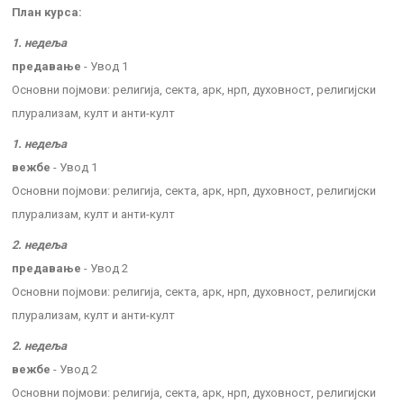
План курса:
1. недеља
предавање
- Увод 1
Основни појмови: религија, секта, арк, нрп, духовност, религијски
плурализам, култ и анти-култ
1. недеља
вежбе
- Увод 1
Основни појмови: религија, секта, арк, нрп, духовност, религијски
плурализам, култ и анти-култ
2. недеља
предавање
- Увод 2
Основни појмови: религија, секта, арк, нрп, духовност, религијски
плурализам, култ и анти-култ
2. недеља
вежбе
- Увод 2
Основни појмови: религија, секта, арк, нрп, духовност, религијски