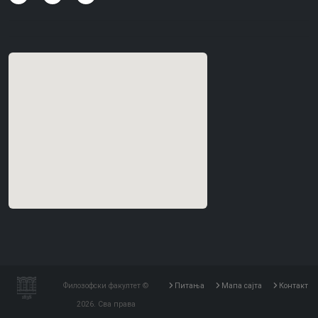
Филозофски факултет ©
Питања
Мапа сајта
Контакт
2026. Сва права