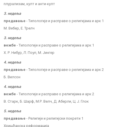
плурализам, култ и анти-култ
3. недеља
предавање
- Tипологије и расправе о религијама и арк 1
М. Вебер, Е. Трелч
3. недеља
вежбе
- Tипологије и расправе о религијама и арк 1
Х. Р. Нибур, Л. Поуп, М. Јингер
4. недеља
предавање
- Tипологије и расправе о религијама и арк 2
Б. Вилсон
4. недеља
вежбе
- Tипологије и расправе о религијама и арк 2
В. Старк, Б. Шарф, М.Р. Велч, Д. Аберли, Ц. Ј. Глок
5. недеља
предавање
- Религије и религијски покрети 1
Хришћанска реформација