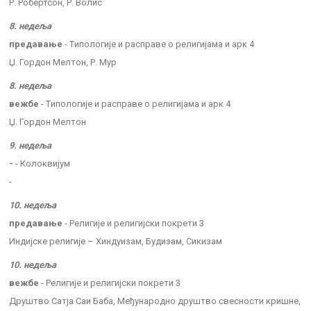
Р. Робертсон, Р. Волис
8. недеља
предавање
- Tипологије и расправе о религијама и арк 4
Џ. Гордон Мелтон, Р. Мур
8. недеља
вежбе
- Tипологије и расправе о религијама и арк 4
Џ. Гордон Мелтон
9. недеља
-
- Колоквијум
-
10. недеља
предавање
- Религије и религијски покрети 3
Индијске религије – Хиндуизам, Будизам, Сикизам
10. недеља
вежбе
- Религије и религијски покрети 3
Друштво Сатја Саи Баба, Међународно друштво свесности кришне,