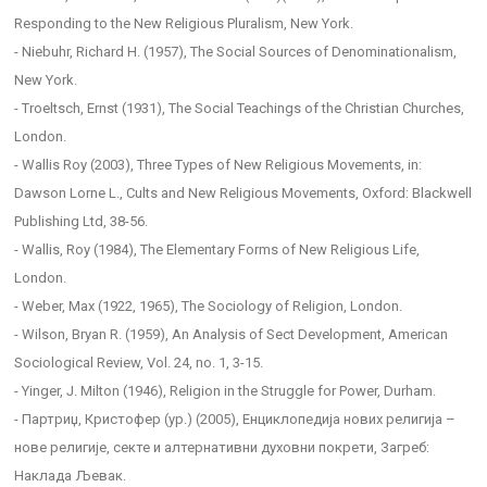
Responding to the New Religious Pluralism, New York.
- Niebuhr, Richard H. (1957), The Social Sources of Denominationalism,
New York.
- Troeltsch, Ernst (1931), The Social Teachings of the Christian Churches,
London.
- Wallis Roy (2003), Three Types of New Religious Movements, in:
Dawson Lorne L., Cults and New Religious Movements, Oxford: Blackwell
Publishing Ltd, 38-56.
- Wallis, Roy (1984), The Elementary Forms of New Religious Life,
London.
- Weber, Маx (1922, 1965), The Sociology of Religion, London.
- Wilson, Bryan R. (1959), An Analysis of Sect Development, American
Sociological Review, Vol. 24, no. 1, 3-15.
- Yinger, J. Milton (1946), Religion in the Struggle for Power, Durham.
- Партриџ, Кристофер (ур.) (2005), Eнциклопедија нових религија –
нове религије, секте и алтернативни духовни покрети, Загреб:
Наклада Љевак.