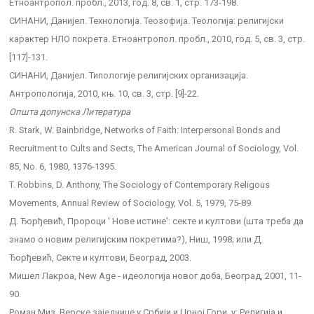
Етноантропол. пробл., 2013, год. 8, св. 1, стр. 173-198.
СИНАНИ, Данијел. Технологија. Теозофија. Теологија: религијски
карактер НЛО покрета. Етноантропол. пробл., 2010, год. 5, св. 3, стр.
[117]-131.
СИНАНИ, Данијел. Типологије религијских организација.
Антропологија, 2010, књ. 10, св. 3, стр. [9]-22.
Општа допунска Литература
R. Stark, W. Bainbridge, Networks of Faith: Interpersonal Bonds and
Recruitment to Cults and Sects, The American Journal of Sociology, Vol.
85, No. 6, 1980, 1376-1395.
T. Robbins, D. Anthony, The Sociology of Contemporary Religous
Movements, Annual Review of Sociology, Vol. 5, 1979, 75-89.
Д. Ђорђевић, Пророци ' Нове истине': секте и култови (шта треба да
знамо о новим религијским покретима?), Ниш, 1998; или Д.
Ђорђевић, Секте и култови, Београд, 2003.
Мишел Лакроа, New Age - идеологија новог доба, Београд, 2001, 11-
90.
Роман Миз, Верске заједнице у Србији и Црној Гори, у: Религија и