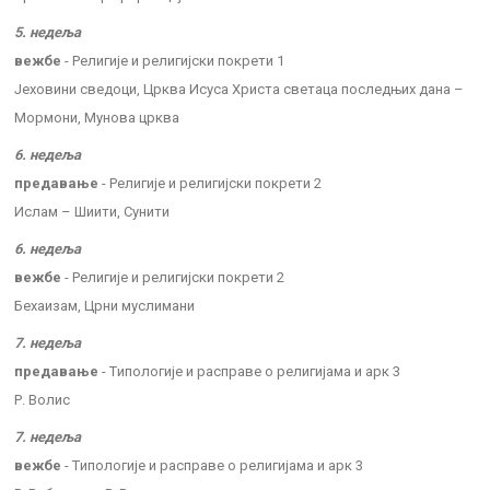
5. недеља
вежбе
- Религије и религијски покрети 1
Јеховини сведоци, Црква Исуса Христа светаца последњих дана –
Мормони, Мунова црква
6. недеља
предавање
- Религије и религијски покрети 2
Ислам – Шиити, Сунити
6. недеља
вежбе
- Религије и религијски покрети 2
Бехаизам, Црни муслимани
7. недеља
предавање
- Tипологије и расправе о религијама и арк 3
Р. Волис
7. недеља
вежбе
- Tипологије и расправе о религијама и арк 3