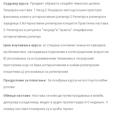
Садржај курса:
Предмет обухвата следеће тематске целине:
Теоријска настава: 1.Увод 2.Теоријско-методолошки приступи
феномену нових и алтернативних религија 2.Религије и религијске
заједнице 3.Алтернативни религијски концепти Практична настава:
5. Религијска и ритуална ’’теорија’’и ’’пракса’’ специфичних
алтернативних религија
Циљ изучавања курса:
а) стицање основних знања из наведене
проблематике, овладавање појмовним и категоријалним апаратом
б) упознавање са истраживачким техникама и теоријским
приступима који се баве алтернативним и новим религијским
покретима ц) упознавање са религијским
Предуслови за полагање:
За похађање курса не постоје посебни
услови
Облици наставе:
Настава се изводи путем предавања и вежби,
дискусија и радионица, видео и аудио презентација 2+2 недељно. У
оквиру наставе планирана су и краћа теренс