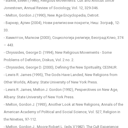
- Barker, Eileen (1986), Religous Movements: Cult and Anticult Since
Jonestown, Annual Review of Sociology, Vol. 12, 329-346.
- Melton, Gordon J.(1990), New Age Encyclopedia, Detroit.
- Баркер, Ајлин (2004), Нови религиозни покрети, Ниш: Зограф, 12-
33.
- Хамилтон, Малком (2003), Социологија религије, Београд:Клио, 374
– 443.
- Chryssides, George D. (1994), New Religious Movements - Some
Problems of Definition, Diskus, Vol. 2 no. 2.
- Chryssides, George D. (2000), Defining the New Spirituality, CESNUR.
- Lewis R. James (1995), The Gods Have Landed, New Religions from
Other Worlds, Albany: State University of New York Press.
- Lewis R. James, Melton J. Gordon (1992), Pesperctives on New Age,
Albany: State University of New York Press.
- Melton, Gordon J. (1993), Another Look at New Religions, Annals of the
American Academy of Political and Social Science, Vol. 527, Religion in
the Nineties, 97-112.
- Melton, Gordon J., Moore Robert L. (eds.)(1982), The Cult Experience: