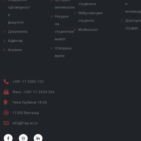
студената
и
одговорност
активности
иноваци
Међународни
и
Ресурси
студенти
Докторс
факултет
за
студије
Мобилност
Документа
студентски
живот
Адресар
Отворена
Алумни
врата
+381 11 3206 102
Факс: +381 11 2639 356
Чика Љубина 18-20
11000 Београд
info@f.bg.ac.rs