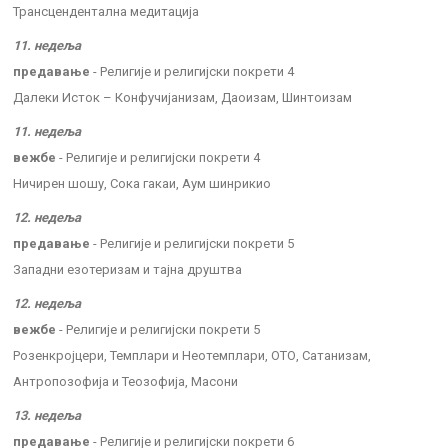
Трансцендентална медитација
11. недеља
предавање
- Религије и религијски покрети 4
Далеки Исток – Конфучијанизам, Даоизам, Шинтоизам
11. недеља
вежбе
- Религије и религијски покрети 4
Ничирен шошу, Сока гакаи, Аум шинрикио
12. недеља
предавање
- Религије и религијски покрети 5
Западни езотеризам и тајна друштва
12. недеља
вежбе
- Религије и религијски покрети 5
Розенкројцери, Темплари и Неотемплари, ОТО, Сатанизам,
Антропозофија и Теозофија, Масони
13. недеља
предавање
- Религије и религијски покрети 6