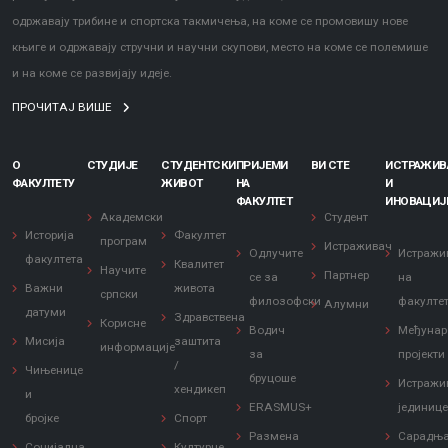
одржавају трибине и спортска такмичења, на коме се промовишу нове
књиге и одржавају стручни и научни скупови, место на коме се полемише
и на коме се развијају идеје.
ПРОЧИТАЈ ВИШЕ
О
СТУДИЈЕ
СТУДЕНТСКИ
ПРИЈЕМИ
ВИ СТЕ
ИСТРАЖИ
ФАКУЛТЕТУ
ЖИВОТ
НА
И
ФАКУЛТЕТ
ИНОВАЦИЈ
Академски
Студент
Историја
Факултет
програм
Истраживач
Одлучите
Истражи
факултета
Квалитет
Научите
Партнер
се за
на
Важни
живота
српски
филозофски
факулте
Алумни
датуми
Здравствена
Корисне
Водич
Међунар
Мисија
заштита
информације
за
пројекти
/
Чињенице
бруцоше
Истражи
хендикеп
и
ERASMUS+
јединиц
бројке
Спорт
Размена
Сарадњ
Социјална
Културне