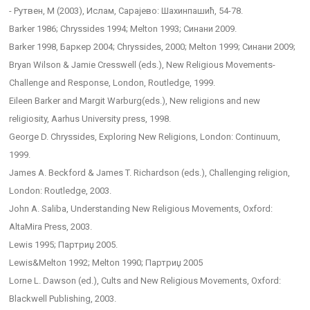
- Рутвен, М (2003), Ислам, Сарајево: Шахинпашић, 54-78.
Barker 1986; Chryssides 1994; Melton 1993; Синани 2009.
Barker 1998, Баркер 2004; Chryssides, 2000; Melton 1999; Синани 2009;
Bryan Wilson & Jamie Cresswell (eds.), New Religious Movements-
Challenge and Response, London, Routledge, 1999.
Eileen Barker and Margit Warburg(eds.), New religions and new
religiosity, Aarhus University press, 1998.
George D. Chryssides, Exploring New Religions, London: Continuum,
1999.
James A. Beckford & James T. Richardson (eds.), Challenging religion,
London: Routledge, 2003.
John A. Saliba, Understanding New Religious Movements, Oxford:
AltaMira Press, 2003.
Lewis 1995; Партриџ 2005.
Lewis&Melton 1992; Melton 1990; Партриџ 2005
Lorne L. Dawson (ed.), Cults and New Religious Movements, Oxford:
Blackwell Publishing, 2003.