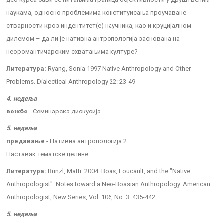
наукама, односно проблемима конституисања проучаване
стварности кроз индентитет(е) научника, као и круцијалном
дилемом – да ли је нативна антропологија заснована на
неоромантичарским схватањима културе?
Литература:
Ryang, Sonia 1997 Native Anthropology and Other
Problems. Dialectical Anthropology 22: 23-49
4. недеља
вежбе
- Семинарска дискусија
5. недеља
предавање
- Нативна антропологија 2
Наставак тематске целине
Литература:
Bunzl, Matti. 2004. Boas, Foucault, and the "Native
Anthropologist": Notes toward a Neo-Boasian Anthropology. American
Anthropologist, New Series, Vol. 106, No. 3: 435-442.
5. недеља