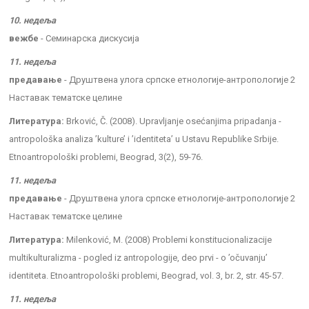
10. недеља
вежбе
- Семинарска дискусија
11. недеља
предавање
- Друштвена улога српске етнологије-антропологије 2
Наставак тематске целине
Литература:
Brković, Č. (2008). Upravljanje osećanjima pripadanja -
antropološka analiza ’kulture’ i ’identiteta’ u Ustavu Republike Srbije.
Etnoantropološki problemi, Beograd, 3(2), 59-76.
11. недеља
предавање
- Друштвена улога српске етнологије-антропологије 2
Наставак тематске целине
Литература:
Milenković, M. (2008) Problemi konstitucionalizacije
multikulturalizma - pogled iz antropologije, deo prvi - o ’očuvanju’
identiteta. Etnoantropološki problemi, Beograd, vol. 3, br. 2, str. 45-57.
11. недеља