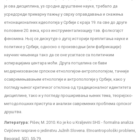
је ова дисциплина, уз сродне друштвене науке, требало да
усредсреди примарну пажњу у сврху оправдавања и снажења
етнонационалних идеологија у Србији с краја 19. па све до друге
половине 20. века, кроз инструментализацију тзв. фолксгајст
феномена. Њој се дискутује о дугој историји преплитања науке и
политике у Србији, односно о производњи (или фабрикацији)
научних чињеница тако да се оне усагласе са политичким
аспирацијама центара моћи. Друга потцелина се бави
модернизованом српском етнологијом-антропологијом, тачније
осавремењавањем етнологије и антропологије у Србији, како у
погледу њеног критичког отклона од традиционалног идентитета
дисциплине, тако и у погледу проширивања њених тема, теоријско-
методолошких приступа и анализи савремених проблема српског
друштва.
Литература:
Pišev, M. 2010. Ko je ko u Kraljevini SHS - formalna analiza
Cvijićeve rasprave o jedinstvu Južnih Slovena. Etnoantropološki problemi,
Beograd, 5(2), 55-79.