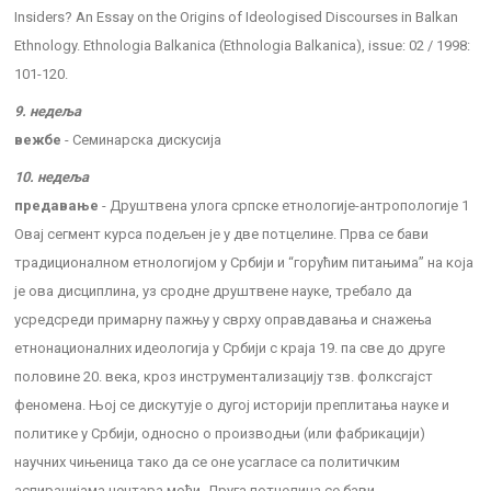
Insiders? An Essay on the Origins of Ideologised Discourses in Balkan
Ethnology. Ethnologia Balkanica (Ethnologia Balkanica), issue: 02 / 1998:
101-120.
9. недеља
вежбе
- Семинарска дискусија
10. недеља
предавање
- Друштвена улога српске етнологије-антропологије 1
Овај сегмент курса подељен је у две потцелине. Прва се бави
традиционалном етнологијом у Србији и “горућим питањима” на која
је ова дисциплина, уз сродне друштвене науке, требало да
усредсреди примарну пажњу у сврху оправдавања и снажења
етнонационалних идеологија у Србији с краја 19. па све до друге
половине 20. века, кроз инструментализацију тзв. фолксгајст
феномена. Њој се дискутује о дугој историји преплитања науке и
политике у Србији, односно о производњи (или фабрикацији)
научних чињеница тако да се оне усагласе са политичким
аспирацијама центара моћи. Друга потцелина се бави