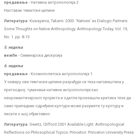
предавање
- Нативна антропологија 2
Наставак тематске целине
Литература:
Kuwayama, Takami. 2003. ’Natives’ as Dialogic Partners:
Some Thoughts on Native Anthropology. Anthropology Today, Vol. 19,
No. 1. pp. 8-13
5. недеља
вежбе
- Семинарска дискусија
6. недеља
предавање
- Kосмополитска антропологија 1
У оквиру ове темтаске целине разрађује се теза наговештена у
претходној: тумачење нативне антропологије као
неоромантичарског пројекта и одатле произашла критика тезе да
само припадник одређене културе може разумети ту културу и
писати о њој објективно.
Литература:
Geertz, Clifford 2001 Available Light: Anthropological
Reflections on Philosophical Topics. Princeton: Princeton University Press