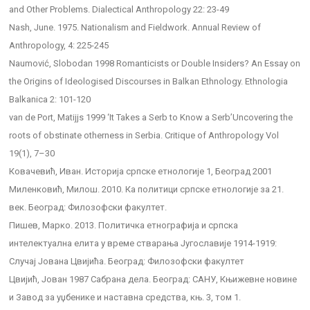
and Other Problems. Dialectical Anthropology 22: 23-49
Nash, June. 1975. Nationalism and Fieldwork. Annual Review of
Anthropology, 4: 225-245
Naumović, Slobodan 1998 Romanticists or Double Insiders? An Essay on
the Origins of Ideologised Discourses in Balkan Ethnology. Ethnologia
Balkanica 2: 101-120
van de Port, Matijjs 1999 ‘It Takes a Serb to Know a Serb’Uncovering the
roots of obstinate otherness in Serbia. Critique of Anthropology Vol
19(1), 7–30
Ковачевић, Иван. Историја српске етнологије 1, Београд 2001
Миленковић, Милош. 2010. Ка политици српске етнологије за 21.
век. Београд: Филозофски факултет.
Пишев, Марко. 2013. Политичка етнографија и српска
интелектуална елита у време стварања Југославије 1914-1919:
Случај Јована Цвијића. Београд: Филозофски факултет
Цвијић, Јован 1987 Сабрана дела. Београд: САНУ, Књижевне новине
и Завод за уџбенике и наставна средства, књ. 3, том 1.