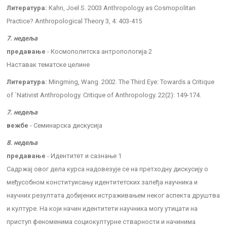
Литература:
Kahn, Joel S. 2003 Anthropology as Cosmopolitan
Practice? Anthropological Theory 3, 4: 403-415
7. недеља
предавање
- Космополитска антропологија 2
Наставак тематске целине
Литература:
Mingming, Wang. 2002. The Third Eye: Towards a Critique
of `Nativist Anthropology. Critique of Anthropology. 22(2): 149-174.
7. недеља
вежбе
- Семинарска дискусија
8. недеља
предавање
- Идентитет и сазнање 1
Садржај овог дела курса надовезује се на претходну дискусију о
међусобном конституисању идентитетских залеђа научника и
научних резултата добијених истраживањем неког аспекта друштва
и културе. На који начин идентитети научника могу утицати на
приступ феноменима социокултурне стварности и начинима