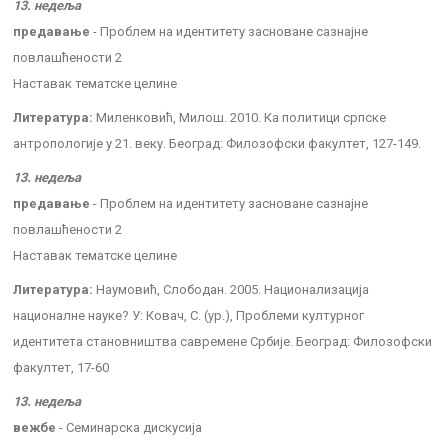
13. недеља
предавање
- Проблем на идентитету засноване сазнајне
повлашћености 2
Наставак тематске целине
Литература:
Миленковић, Милош. 2010. Ка политици српске
антропологије у 21. веку. Београд: Филозофски факултет, 127-149.
13. недеља
предавање
- Проблем на идентитету засноване сазнајне
повлашћености 2
Наставак тематске целине
Литература:
Наумовић, Слободан. 2005. Национализација
националне науке? У: Ковач, С. (ур.), Проблеми културног
идентитета становништва савремене Србије. Београд: Филозофски
факултет, 17-60
13. недеља
вежбе
- Семинарска дискусија