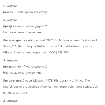
2. недеља
вежбе
- Семинарска дискусија
3. недеља
предавање
- Писање других 2
Наставак тематске целине
Литература:
Lila Abu-Lughod. 2002. Do Muslim Women Really Need
Saving? Anthropological Reflections on Cultural Relativism and Its
Others. American Anthropologist 104(3):783-790.
3. недеља
предавање
- Писање других 2
Наставак тематске целине
Литература:
Owusu, Maxwell. 1978. Ethnography of Africa: The
Usefulness of the Useless. American Anthropologist, New Series, Vol.
80, No. 2: 310-334.
3. недеља