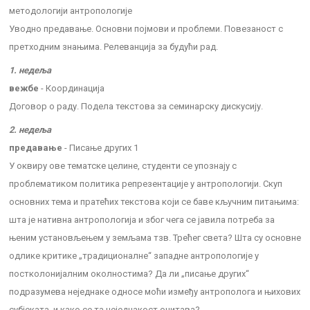
методологији антропологије
Уводно предавање. Основни појмови и проблеми. Повезаност с
претходним знањима. Релеванција за будући рад.
1. недеља
вежбе
- Координација
Договор о раду. Подела текстова за семинарску дискусију.
2. недеља
предавање
- Писање других 1
У оквиру ове тематске целине, студенти се упознају с
проблематиком политика репрезентације у антропологији. Скуп
основних тема и пратећих текстова који се баве кључним питањима:
шта је нативна антропологија и због чега се јавила потреба за
њеним установљењем у земљама тзв. Трећег света? Шта су основне
одлике критике „традиционалне“ западне антропологије у
постколонијалним околностима? Да ли „писање других“
подразумева неједнаке односе моћи између антрополога и њихових
субјеката, и како се та неједнакост очитава?