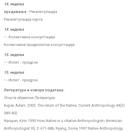
14. недеља
предавање
- Рекапитулација
Рекапитулација курса
14. недеља
-
- Колективне консултације
Колективне предиспитне консултације
15. недеља
-
- Испит - предрок
15. недеља
-
- Испит - предрок
Литература и извори података:
Општа обавезна Литература
Kuper, Adam. 2003. The return of the Native. Current Anthropology 44(3):
389-402
Narayan, Kirin 1993 How Native is a »Native Anthropologist« American
Anthropologist 95, 3: 671-686; Ryang, Sonia 1997 Native Anthropology