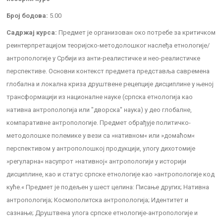
Број бодова:
5.00
Садржај курса:
Предмет је организован око потребе за критичком
реинтерпретацијом теоријско-методолошког наслеђа етнологије/
антропологије у Србији из анти-реалистичке и нео-реалистичке
перспективе. Основни контекст предмета представља савремена
глобална и локална криза друштвене рецепције дисциплине у њеној
трансформацији из националне науке (српска етнологија као
нативна антропологија или "дворска" наука) у део глобалне,
компаративне антропологије. Предмет обрађује политичко-
методолошке полемике у вези са »нативном« или »домаћом«
перспективом у антрополошкој продукцији, улогу дихотомије
»регуларна« насупрот »нативној« антропологији у историји
дисциплине, као и статус српске етнологије као »антропологије код
куће.« Предмет је подељен у шест целина: Писање других; Нативна
антропологија; Космополитска антропологија; Идентитет и
сазнање; Друштвена улога српске етнологије-антропологије и