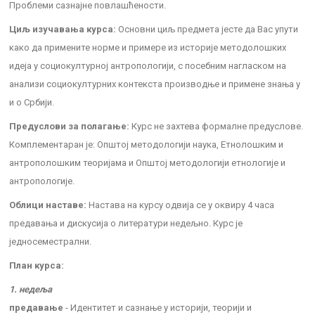
Проблеми сазнајне повлашћености.
Циљ изучавања курса:
Основни циљ предмета јесте да Вас упути
како да примените норме и примере из историје методолошких
идеја у социокултурној антропологији, с посебним нагласком на
анализи социокултурних контекста производње и примене знања у
и о Србији.
Предуслови за полагање:
Курс не захтева формалне предуслове.
Комплементаран је: Општој методологији наука, Етнолошким и
антрополошким теоријама и Општој методологији етнологије и
антропологије.
Облици наставе:
Настава на курсу одвија се у оквиру 4 часа
предавања и дискусија о литератури недељно. Курс је
једносеместрални.
План курса:
1. недеља
предавање
- Идентитет и сазнање у историји, теорији и