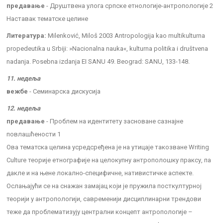
предавање
- Друштвена улога српске етнологије-антропологије 2
Наставак тематске целине
Литература:
Milenković, Miloš 2003 Antropologija kao multikulturna
propedeutika u Srbiji: »Nacionalna nauka«, kulturna politika i društvena
nadanja. Posebna izdanja EI SANU 49. Beograd: SANU, 133-148.
11. недеља
вежбе
- Семинарска дискусија
12. недеља
предавање
- Проблем на идентитету засноване сазнајне
повлашћености 1
Ова тематска целина усредсређена је на утицаје такозване Writing
Culture теорије етнографије на целокупну антрополошку праксу, па
дакле и на њене локално-специфичне, нативистичке аспекте.
Ослањајући се на снажан замајац који је пружила посткултурној
теорији у антропологији, савременији дисциплинарни трендови
теже да проблематизују централни концепт антропологије –