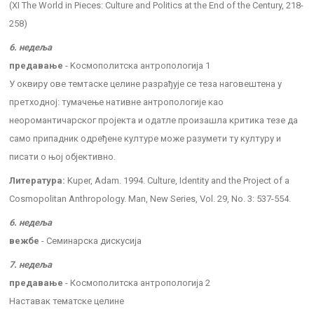
(XI The World in Pieces: Culture and Politics at the End of the Century, 218-
258)
6. недеља
предавање
- Kосмополитска антропологија 1
У оквиру ове темтаске целине разрађује се теза наговештена у
претходној: тумачење нативне антропологије као
неоромантичарског пројекта и одатле произашла критика тезе да
само припадник одређене културе може разумети ту културу и
писати о њој објективно.
Литература:
Kuper, Adam. 1994. Culture, Identity and the Project of a
Cosmopolitan Anthropology. Man, New Series, Vol. 29, No. 3: 537-554.
6. недеља
вежбе
- Семинарска дискусија
7. недеља
предавање
- Космополитска антропологија 2
Наставак тематске целине