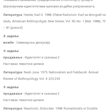
(ван)научним идентитетима њихових водећих репрензената.
Литература:
Heider, Karl G. 1988. Efekat Rašomon: Kad se etnografi ne
slažu. American Anthropoligst, New Series, Vol. 90, No. 1 (Mar. 1988), 73
– 81 (prevod)
8. недеља
вежбе
- Семинарска дискусија
9. недеља
предавање
- Идентитет и сазнање 2
Наставак тематске целине
Литература:
Nash June. 1975. Nationalism and Fieldwork. Annual
Review of Anthropology, Vol. 4: 225-245
9. недеља
предавање
- Идентитет и сазнање 2
Наставак тематске целине
Литература:
Naumović, Slobodan. 1998. Romanticists or Double