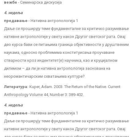
вежбе
- Семинарска дискусија
4. недеља
предавање
- Нативна антропологија 1
Даље се проширују теме фундаменталне за критичко разумевање
нативне антропологије у свету након Другог светског рата. Овај
део курса бави се питањима граница објективности у друштвеним
наукама, односно проблемима конституисања проучаване
стварности кроз индентитет(е) научника, као и круцијалном
дилемом – да ли је нативна антропологија заснована на
неоромантичарским схватањима културе?
Литература:
Kuper, Adam. 2003. The Return of the Native. Current
Anthropology Volume 44, Number 3: 389-402.
4. недеља
предавање
- Нативна антропологија 1
Даље се проширују теме фундаменталне за критичко разумевање
нативне антропологије у свету након Другог светског рата. Овај
део курса бави се питањима граница објективности у друштвеним