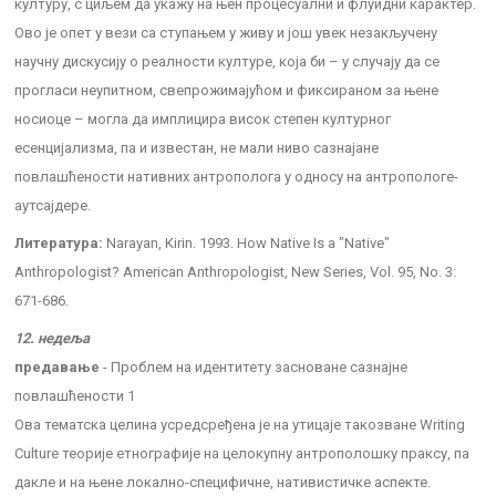
културу, с циљем да укажу на њен процесуални и флуидни карактер.
Ово је опет у вези са ступањем у живу и још увек незакључену
научну дискусију о реалности културе, која би – у случају да се
прогласи неупитном, свепрожимајућом и фиксираном за њене
носиоце – могла да имплицира висок степен културног
есенцијализма, па и известан, не мали ниво сазнајане
повлашћености нативних антрополога у односу на антропологе-
аутсајдере.
Литература:
Narayan, Kirin. 1993. How Native Is a "Native"
Anthropologist? American Anthropologist, New Series, Vol. 95, No. 3:
671-686.
12. недеља
предавање
- Проблем на идентитету засноване сазнајне
повлашћености 1
Ова тематска целина усредсређена је на утицаје такозване Writing
Culture теорије етнографије на целокупну антрополошку праксу, па
дакле и на њене локално-специфичне, нативистичке аспекте.