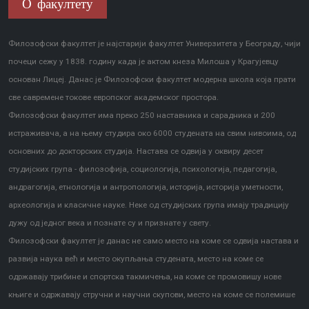
О факултету
Филозофски факултет је најстарији факултет Универзитета у Београду, чији
почеци сежу у 1838. годину када је актом кнеза Милоша у Крагујевцу
основан Лицеј. Данас је Филозофски факултет модерна школа која прати
све савремене токове европског академског простора.
Филозофски факултет има преко 250 наставника и сарадника и 200
истраживача, а на њему студира око 6000 студената на свим нивоима, од
основних до докторских студија. Настава се одвија у оквиру десет
студијских група - филозофија, социологија, психологија, педагогија,
андрагогија, етнологија и антропологија, историја, историја уметности,
археологија и класичне науке. Неке од студијских група имају традицију
дужу од једног века и познате су и признате у свету.
Филозофски факултет је данас не само место на коме се одвија настава и
развија наука већ и место окупљања студената, место на коме се
одржавају трибине и спортска такмичења, на коме се промовишу нове
књиге и одржавају стручни и научни скупови, место на коме се полемише