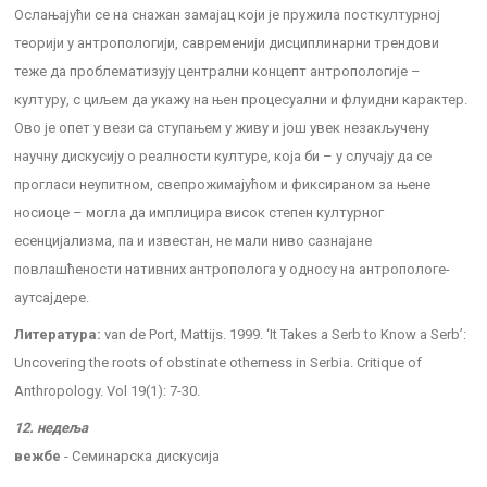
Ослањајући се на снажан замајац који је пружила посткултурној
теорији у антропологији, савременији дисциплинарни трендови
теже да проблематизују централни концепт антропологије –
културу, с циљем да укажу на њен процесуални и флуидни карактер.
Ово је опет у вези са ступањем у живу и још увек незакључену
научну дискусију о реалности културе, која би – у случају да се
прогласи неупитном, свепрожимајућом и фиксираном за њене
носиоце – могла да имплицира висок степен културног
есенцијализма, па и известан, не мали ниво сазнајане
повлашћености нативних антрополога у односу на антропологе-
аутсајдере.
Литература:
van de Port, Mattijs. 1999. ‘It Takes a Serb to Know a Serb’:
Uncovering the roots of obstinate otherness in Serbia. Critique of
Anthropology. Vol 19(1): 7-30.
12. недеља
вежбе
- Семинарска дискусија