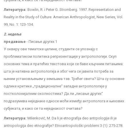
Литература:
Bowlin, R. i Peter G. Stromberg. 1997. Representation and
Reality in the Study of Culture. American Anthropologist, New Series, Vol.
99, No. 1: 123-134.
2. недеља
предавање
- Писање других 1
У оквиру ове тематске целине, студенти се упознају с
проблематиком политика репрезентације у антропологији. Скуп
основних тема и пратећих текстова који се баве кључним питањима:
шта је нативна антропологија и због чега се јавила потреба за
њеним установљењем у земљама тзв. Трећег света? Шта су основне
одлике критике „традиционалне“ западне антропологије у
постколонијалним околностима? Да ли „писање других“
подразумева неједнаке односе моћи између антрополога и њихових
субјеката, и како се та неједнакост очитава?
Литература:
Milenković, M. Da li je etnografija deo antrpologije ili je
antropologija deo etnografije? Etnoantropološki problemi 3 (1): 275-278.