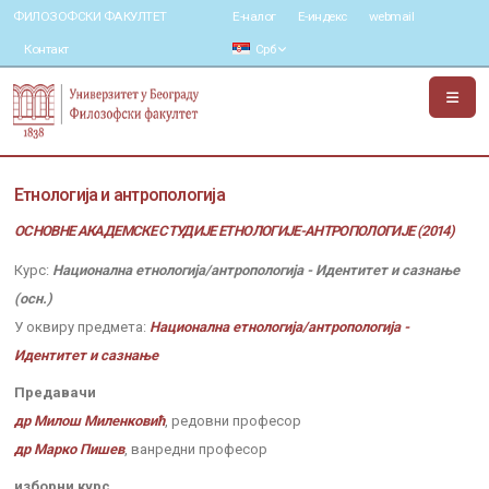
ФИЛОЗОФСКИ ФАКУЛТЕТ
Е-налог
Е-индекс
webmail
Контакт
Срб
Етнологија и антропологија
ОСНОВНЕ АКАДЕМСКЕ СТУДИЈЕ ЕТНОЛОГИЈЕ-АНТРОПОЛОГИЈЕ (2014)
Курс:
Национална етнологија/антропологија - Идентитет и сазнање
(осн.)
У оквиру предмета:
Национална етнологија/антропологија -
Идентитет и сазнање
Предавачи
др Милош Миленковић
, редовни професор
др Марко Пишев
, ванредни професор
изборни курс