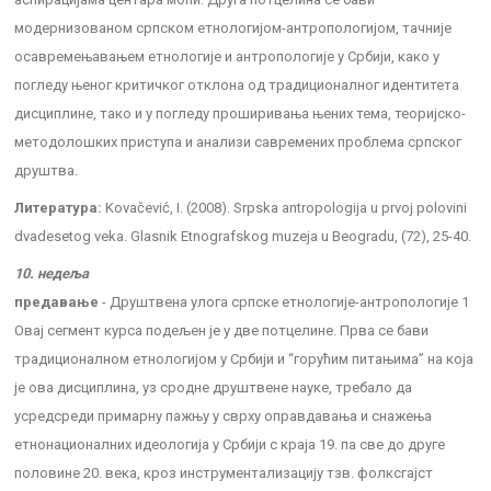
модернизованом српском етнологијом-антропологијом, тачније
осавремењавањем етнологије и антропологије у Србији, како у
погледу њеног критичког отклона од традиционалног идентитета
дисциплине, тако и у погледу проширивања њених тема, теоријско-
методолошких приступа и анализи савремених проблема српског
друштва.
Литература:
Kovačević, I. (2008). Srpska antropologija u prvoj polovini
dvadesetog veka. Glasnik Etnografskog muzeja u Beogradu, (72), 25-40.
10. недеља
предавање
- Друштвена улога српске етнологије-антропологије 1
Овај сегмент курса подељен је у две потцелине. Прва се бави
традиционалном етнологијом у Србији и “горућим питањима” на која
је ова дисциплина, уз сродне друштвене науке, требало да
усредсреди примарну пажњу у сврху оправдавања и снажења
етнонационалних идеологија у Србији с краја 19. па све до друге
половине 20. века, кроз инструментализацију тзв. фолксгајст