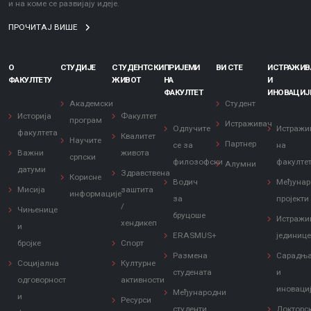
и на коме се развијају идеје.
ПРОЧИТАЈ ВИШЕ
О
СТУДИЈЕ
СТУДЕНТСКИ
ПРИЈЕМИ
ВИ СТЕ
ИСТРАЖИ
ФАКУЛТЕТУ
ЖИВОТ
НА
И
ФАКУЛТЕТ
ИНОВАЦИЈ
Академски
Студент
Историја
Факултет
програм
Истраживач
Одлучите
Истражи
факултета
Квалитет
Научите
Партнер
се за
на
Важни
живота
српски
филозофски
факулте
Алумни
датуми
Здравствена
Корисне
Водич
Међунар
Мисија
заштита
информације
за
пројекти
/
Чињенице
бруцоше
Истражи
хендикеп
и
ERASMUS+
јединиц
бројке
Спорт
Размена
Сарадњ
Социјална
Културне
студената
и
одговорност
активности
иноваци
Међународни
и
Ресурси
студенти
Докторс