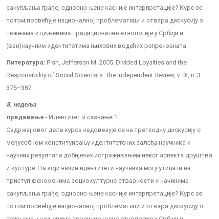
сакупљања грађе, односно њене касније интерпретације? Курс се
потом посвећује националној проблематици и отвара дискусију о
тежњама и циљевима традиционалне етнологије у Србији и
(ван)научним идентитетима њихових водећих репрензената.
Литература:
Fish, Jefferson M. 2005. Divided Loyalties and the
Responsibility of Social Scientists. The Independent Review, v. IX, n. 3:
375–387.
8. недеља
предавање
- Идентитет и сазнање 1
Садржај овог дела курса надовезује се на претходну дискусију о
међусобном конституисању идентитетских залеђа научника и
научних резултата добијених истраживањем неког аспекта друштва
и културе. На који начин идентитети научника могу утицати на
приступ феноменима социокултурне стварности и начинима
сакупљања грађе, односно њене касније интерпретације? Курс се
потом посвећује националној проблематици и отвара дискусију о
тежњама и циљевима традиционалне етнологије у Србији и