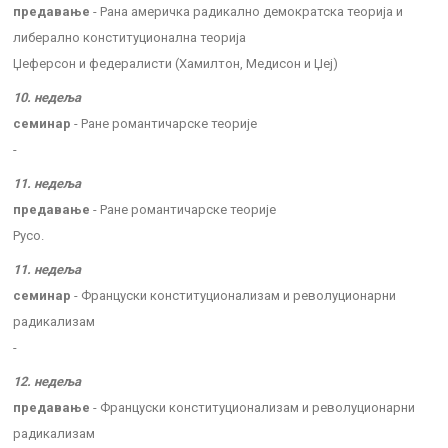
предавање
- Рана америчка радикално демократска теорија и
либерално конституционална теорија
Џеферсон и федералисти (Хамилтон, Медисон и Џеј)
10. недеља
семинар
- Ране романтичарске теорије
-
11. недеља
предавање
- Ране романтичарске теорије
Русо.
11. недеља
семинар
- Француски конституционализам и револуционарни
радикализам
-
12. недеља
предавање
- Француски конституционализам и револуционарни
радикализам