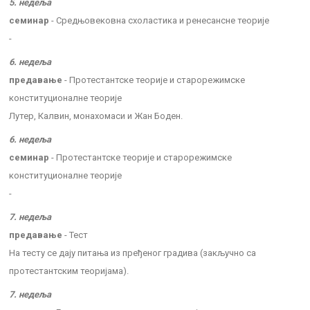
5. недеља
семинар
- Средњовековна схоластика и ренесансне теорије
-
6. недеља
предавање
- Протестантске теорије и старорежимске
конституционалне теорије
Лутер, Калвин, монахомаси и Жан Боден.
6. недеља
семинар
- Протестантске теорије и старорежимске
конституционалне теорије
-
7. недеља
предавање
- Тест
На тесту се дају питања из пређеног градива (закључно са
протестантским теоријама).
7. недеља