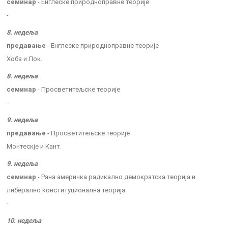
семинар
- Енглеске природноправне теорије
-
8. недеља
предавање
- Енглеске природноправне теорије
Хобз и Лок.
8. недеља
семинар
- Просветитељске теорије
-
9. недеља
предавање
- Просветитељске теорије
Монтескје и Кант.
9. недеља
семинар
- Рана америчка радикално демократска теорија и
либерално конституционална теорија
-
10. недеља