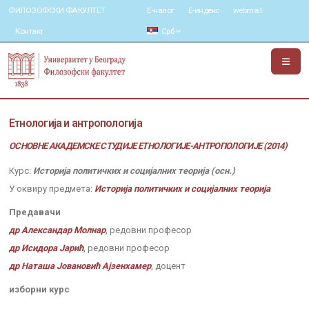
ФИЛОЗОФСКИ ФАКУЛТЕТ
Е-налог
Е-индекс
webmail
Контакт
Срб
Етнологија и антропологија
ОСНОВНЕ АКАДЕМСКЕ СТУДИЈЕ ЕТНОЛОГИЈЕ-АНТРОПОЛОГИЈЕ (2014)
Курс:
Историја политичких и социјалних теорија (осн.)
У оквиру предмета:
Историја политичких и социјалних теорија
Предавачи
др Александар Молнар
, редовни професор
др Исидора Јарић
, редовни професор
др Наташа Јовановић Ајзенхамер
, доцент
изборни курс