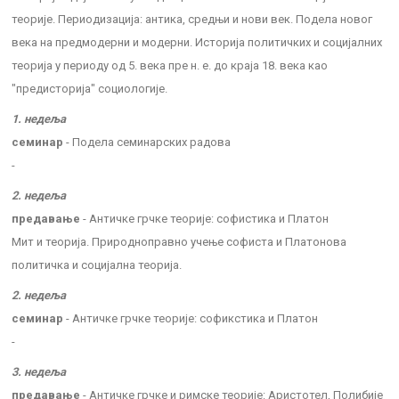
теорије. Периодизација: антика, средњи и нови век. Подела новог
века на предмодерни и модерни. Историја политичких и социјалних
теорија у периоду од 5. века пре н. е. до краја 18. века као
"предисторија" социологије.
1. недеља
семинар
- Подела семинарских радова
-
2. недеља
предавање
- Античке грчке теорије: софистика и Платон
Мит и теорија. Природноправно учење софиста и Платонова
политичка и социјална теорија.
2. недеља
семинар
- Античке грчке теорије: софикстика и Платон
-
3. недеља
предавање
- Античке грчке и римске теорије: Аристотел, Полибије