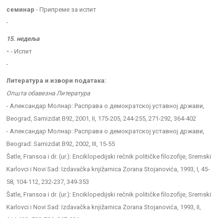
семинар
- Припреме за испит
-
15. недеља
-
- Испит
-
Литература и извори података:
Општа обавезна Литература
- Александар Молнар: Расправа о демократској уставној држави,
Beograd, Samizdat B92, 2001, II, 175-205, 244-255, 271-292, 364-402
- Александар Молнар: Расправа о демократској уставној држави,
Beograd: Samizdat B92, 2002, III, 15-55
Šatle, Fransoa i dr. (ur.): Enciklopedijski rečnik političke filozofije, Sremski
Karlovci i Novi Sad: Izdavačka knjižarnica Zorana Stojanovića, 1993, I, 45-
58, 104-112, 232-237, 349-353
Šatle, Fransoa i dr. (ur.): Enciklopedijski rečnik političke filozofije, Sremski
Karlovci i Novi Sad: Izdavačka knjižarnica Zorana Stojanovića, 1993, II,