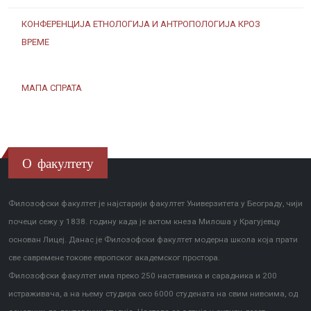
КОНФЕРЕНЦИЈА ЕТНОЛОГИЈА И АНТРОПОЛОГИЈА КРОЗ
ВРЕМЕ
МАПА СПРАТА
О факултету
Филозофски факултет је најстарији факултет Универзитета у Београду, чији
почеци сежу у 1838. годину када је актом кнеза Милоша у Крагујевцу
основан Лицеј. Данас је Филозофски факултет модерна школа која прати
све савремене токове европског академског простора.
Филозофски факултет има преко 250 наставника и сарадника и 200
истраживача, а на њему студира око 6000 студената на свим нивоима, од