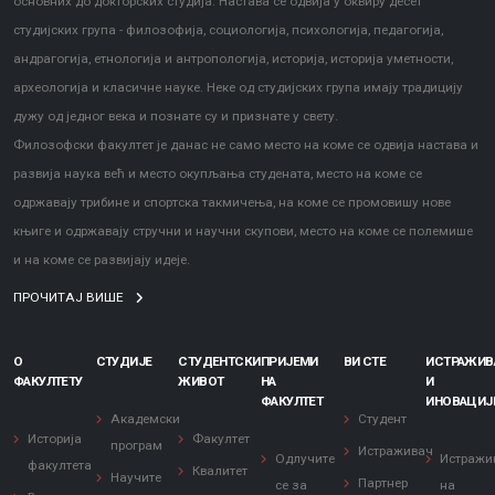
основних до докторских студија. Настава се одвија у оквиру десет
студијских група - филозофија, социологија, психологија, педагогија,
андрагогија, етнологија и антропологија, историја, историја уметности,
археологија и класичне науке. Неке од студијских група имају традицију
дужу од једног века и познате су и признате у свету.
Филозофски факултет је данас не само место на коме се одвија настава и
развија наука већ и место окупљања студената, место на коме се
одржавају трибине и спортска такмичења, на коме се промовишу нове
књиге и одржавају стручни и научни скупови, место на коме се полемише
и на коме се развијају идеје.
ПРОЧИТАЈ ВИШЕ
О
СТУДИЈЕ
СТУДЕНТСКИ
ПРИЈЕМИ
ВИ СТЕ
ИСТРАЖИ
ФАКУЛТЕТУ
ЖИВОТ
НА
И
ФАКУЛТЕТ
ИНОВАЦИЈ
Академски
Студент
Историја
Факултет
програм
Истраживач
Одлучите
Истражи
факултета
Квалитет
Научите
Партнер
се за
на