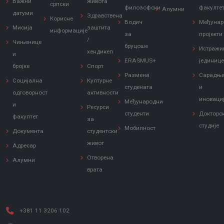
Важни
живота
српски
филозофски
факулте
Алумни
датуми
Здравствена
Корисне
Водич
Међунар
Мисија
заштита
информације
за
пројекти
/
Чињенице
бруцоше
Истражи
хендикеп
и
ERASMUS+
јединиц
бројке
Спорт
Размена
Сарадњ
Социјална
Културне
студената
и
одговорност
активности
иноваци
Међународни
и
Ресурси
студенти
Докторс
факултет
за
студије
Мобилност
Документа
студентски
живот
Адресар
Отворена
Алумни
врата
+381 11 3206 102