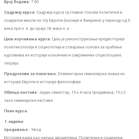
Број бодова:
7.00
Садржај курса:
Садржај курса су главни токови политичке и
социјалне мисли на тлу Европе (касније и Америке) у периоду од 5.
века пре н. е. до краја 18. века н. е.
Циљ изучавања курса:
Циљ је реконструисање предисторије
политикологије и социологије и стварање основе за праћење
курсевева из историје класичних и савремених социолошких
теорија.
Предуслови за полагање:
Елементарна гимназијска знања из
историје Европе и историје филозофије
Облици наставе:
Један семестар, 15 x 4 часа предавања, 15 x 2
часа семинарске наставе
План курса:
1. недеља
предавање
- Увод
Историја идеја као научна дисциплина. Политичке и социјалне