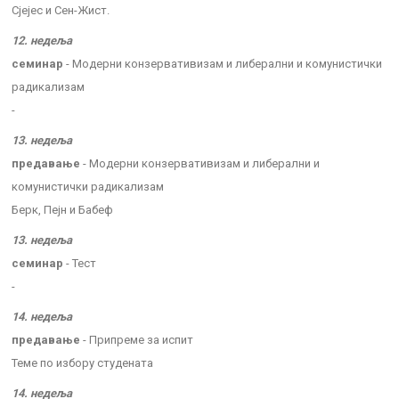
Сјејес и Сен-Жист.
12. недеља
семинар
- Модерни конзервативизам и либерални и комунистички
радикализам
-
13. недеља
предавање
- Модерни конзервативизам и либерални и
комунистички радикализам
Берк, Пејн и Бабеф
13. недеља
семинар
- Тест
-
14. недеља
предавање
- Припреме за испит
Теме по избору студената
14. недеља