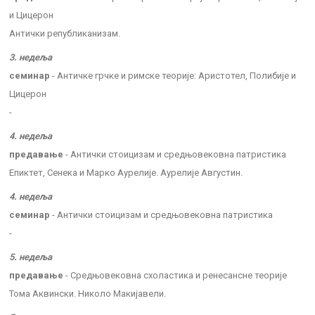
и Цицерон
Антички републиканизам.
3. недеља
семинар
- Античке грчке и римске теорије: Аристотел, Полибије и
Цицерон
-
4. недеља
предавање
- Антички стоицизам и средњовековна патристика
Епиктет, Сенека и Марко Аурелије. Аурелије Августин.
4. недеља
семинар
- Антички стоицизам и средњовековна патристика
-
5. недеља
предавање
- Средњовековна схоластика и ренесансне теорије
Тома Аквински. Николо Макијавели.