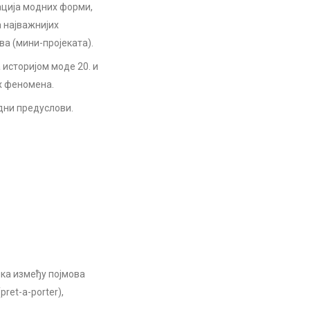
ација модних форми,
а најважнијих
ва (мини-пројеката).
историјом моде 20. и
х феномена.
дни предуслови.
ка између појмова
ret-a-porter),