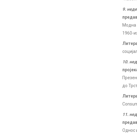
9. нед
преда
Модна 
1960-и
Литер
социјал
10. не
пројек
Презен
до Трст
Литер
Consume
11. не
преда
Однос 