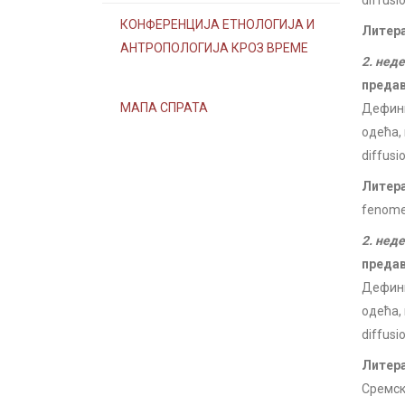
diffusio
КОНФЕРЕНЦИЈА ЕТНОЛОГИЈА И
Литер
АНТРОПОЛОГИЈА КРОЗ ВРЕМЕ
2. нед
преда
МАПА СПРАТА
Дефини
одећа, 
diffusio
Литер
fenomen
2. нед
преда
Дефини
одећа, 
diffusio
Литер
Сремски