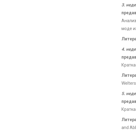
3. нед
преда
Анализ
моде и
Литер
4. нед
преда
Кратка
Литер
Welters
5. нед
преда
Кратка 
Литер
and Abb