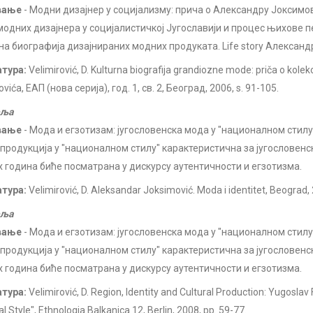
вање
- Модни дизајнер у социјализму: прича о Александру Јоксимо
модних дизајнера у социјалистичкој Југославији и процес њихове п
на биографија дизајнираних модних продуката. Life story Алексан
атура:
Velimirović, D. Kulturna biografija grandiozne mode: priča o kolekc
vića, ЕАП (нова серија), год. 1, св. 2, Београд, 2006, s. 91-105.
еља
вање
- Мода и егзотизам: југословенска мода у "националном стилу
продукција у "националном стилу" карактеристична за југословенс
х година биће посматрана у дискурсу аутентичности и егзотизма.
атура:
Velimirović, D. Aleksandar Joksimović. Moda i identitet, Beograd, 
еља
вање
- Мода и егзотизам: југословенска мода у "националном стилу
продукција у "националном стилу" карактеристична за југословенс
х година биће посматрана у дискурсу аутентичности и егзотизма.
атура:
Velimirović, D. Region, Identity and Cultural Production: Yugoslav 
l Style", Ethnologia Balkanica 12, Berlin, 2008, pp. 59-77.