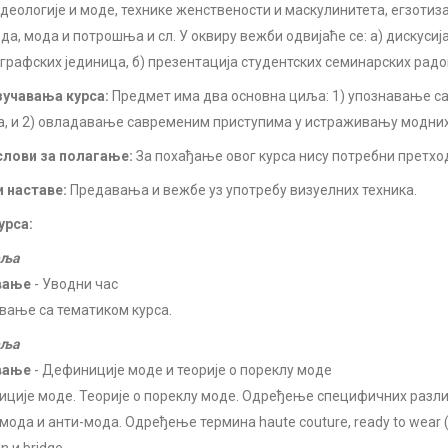
идеологије и моде, технике женствености и маскулинитета, егзотиз
да, мода и потрошња и сл. У оквиру вежби одвијаће се: а) дискусиј
графских јединица, б) презентација студентских семинарских радо
учавања курса:
Предмет има два основна циља: 1) упознавање са 
ка, и 2) овладавање савременим приступима у истраживању модни
лови за полагање:
За похађање овог курса нису потребни претхо
 наставе:
Предавања и вежбе уз употребу визуелних техника.
урса:
еља
вање
- Уводни час
вање са тематиком курса.
еља
вање
- Дефиниције моде и теорије о пореклу моде
ције моде. Теорије о пореклу моде. Одређење специфичних разли
мода и анти-мода. Одређење термина haute couture, ready to wear (p