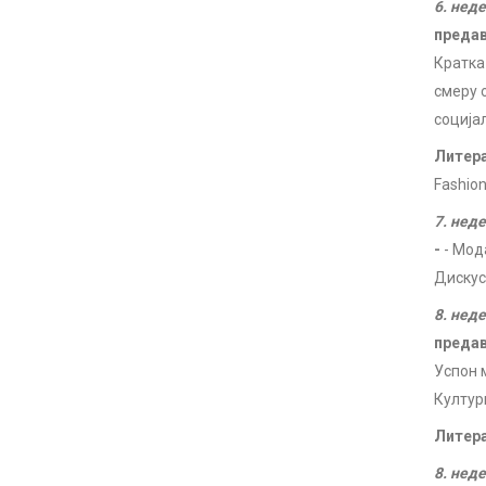
6. нед
преда
Кратка
смеру 
соција
Литер
Fashion
7. нед
-
- Мод
Дискус
8. нед
преда
Успон 
Култур
Литер
8. нед