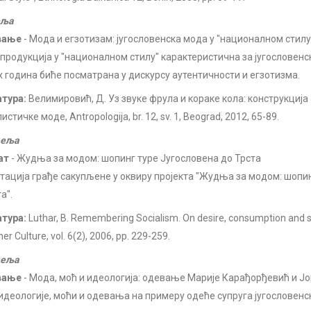
еља
вање
- Мода и егзотизам: југословенска мода у "националном стилу
продукција у "националном стилу" карактеристична за југословенс
х година биће посматрана у дискурсу аутентичности и егзотизма.
атура:
Велимировић, Д. Уз звуке фрула и кораке кола: конструкција
истичке моде, Antropologija, br. 12, sv. 1, Beograd, 2012, 65-89.
деља
ат
- Жудња за модом: шопинг туре Југословена до Трста
тација грађе сакупљене у оквиру пројекта "Жудња за модом: шопи
а".
атура:
Luthar, B. Remembering Socialism. On desire, consumption and su
r Culture, vol. 6(2), 2006, pp. 229-259.
деља
вање
- Мода, моћ и идеологија: одевање Марије Карађорђевић и Ј
идеологије, моћи и одевања на примеру одеће супруга југословенс