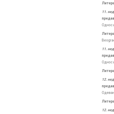
Литер
11. не
преда
Однос 
Литер
Beograd
11. не
преда
Однос 
Литер
12. не
преда
Одевањ
Литер
12. не