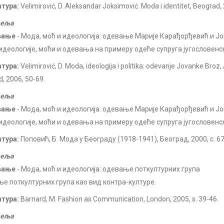
атура:
Velimirović, D. Aleksandar Joksimović. Moda i identitet, Beograd, 
деља
вање
- Мода, моћ и идеологија: одевање Марије Карађорђевић и Ј
идеологије, моћи и одевања на примеру одеће супруга југословенс
атура:
Velimirović, D. Moda, ideologija i politika: odevanje Jovanke Broz, 
, 2006, 50-69.
деља
вање
- Мода, моћ и идеологија: одевање Марије Карађорђевић и Ј
идеологије, моћи и одевања на примеру одеће супруга југословенс
атура:
Поповић, Б. Мода у Београду (1918-1941), Београд, 2000, с. 67
деља
вање
- Мода, моћ и идеологија: одевање поткултурних група
е поткултурних група као вид контра-културе.
атура:
Barnard, M. Fashion as Communication, London, 2005, s. 39-46.
деља