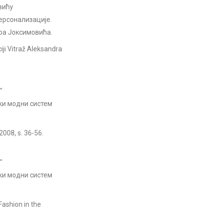
вићу
ерсонализације.
дра Јоксимовића.
iji Vitraž Aleksandra
"
ки модни систем
2008, s. 36-56.
"
ки модни систем
Fashion in the