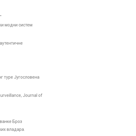
"
ки модни систем
 аутентичне
нг туре Југословена
rveillance, Journal of
ованке Броз
ких владара.