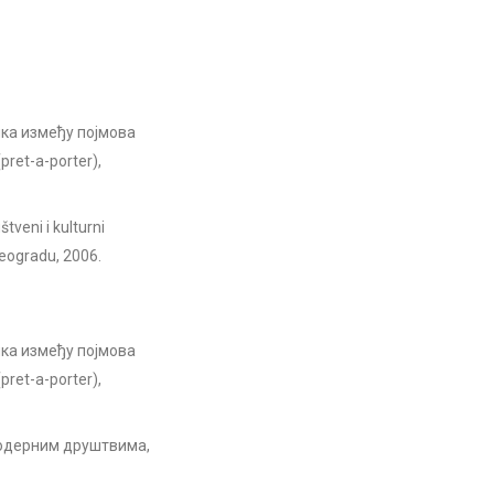
ка између појмова
ret-a-porter),
tveni i kulturni
Beogradu, 2006.
ка између појмова
ret-a-porter),
модерним друштвима,