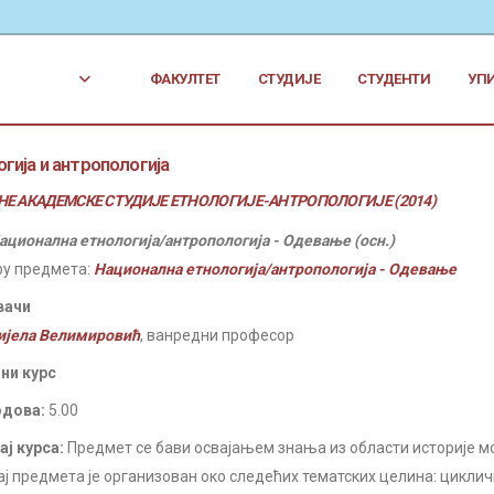
ФАКУЛТЕТ
СТУДИЈЕ
СТУДЕНТИ
УП
гија и антропологија
Е АКАДЕМСКЕ СТУДИЈЕ ЕТНОЛОГИЈЕ-АНТРОПОЛОГИЈЕ (2014)
ационална етнологија/антропологија - Одевање (осн.)
ру предмета:
Национална етнологија/антропологија - Одевање
вачи
ијела Велимировић
, ванредни професор
ни курс
одова:
5.00
ј курса:
Предмет се бави освајањем знања из области историје мод
ј предмета је организован око следећих тематских целина: циклич