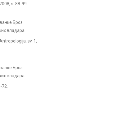
2008, s. 88-99.
ованке Броз
ких владара.
Antropologija, sv. 1,
ованке Броз
ких владара.
-72.