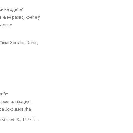
ичке одеће"
е њен развој креће у
ијелне
icial Socialist Dress,
вићу
ерсонализације.
дра Јоксимовића.
13-32, 69-75, 147-151.