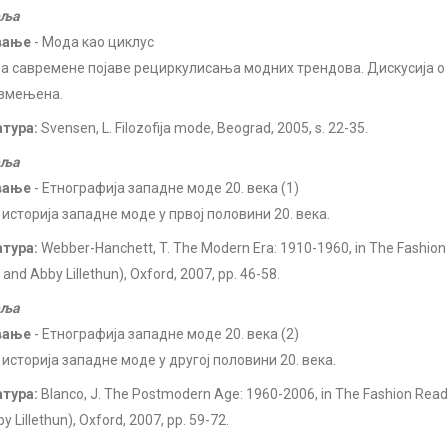
еља
вање
- Мода као циклус
а савремене појаве рециркулисања модних трендова. Дискусија о т
змењена.
атура:
Svensen, L. Filozofija mode, Beograd, 2005, s. 22-35.
еља
вање
- Етнографија западне моде 20. века (1)
 историја западне моде у првој половини 20. века.
атура:
Webber-Hanchett, T. The Modern Era: 1910-1960, in The Fashion 
 and Abby Lillethun), Oxford, 2007, pp. 46-58.
еља
вање
- Етнографија западне моде 20. века (2)
историја западне моде у другој половини 20. века.
атура:
Blanco, J. The Postmodern Age: 1960-2006, in The Fashion Reade
y Lillethun), Oxford, 2007, pp. 59-72.