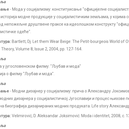
еља
вање
- Мода у социјализму: конституисање "официјелне социјалист
 историја модне продукције у социјалистичким земљама, у којима с
од непожељне друштвене праксе ка идеолошком конструкту "офиц
листичке одеће".
атура:
Bartlett, Dj. Let them Wear Beige: The Petit-bourgeois World of Off
 Theory, Volume 8, Issue 2, 2004, pp. 127-164.
еља
а у југословенском филму: "Љубав и мода"
ија о филму "Љубав и мода".
еља
вање
- Модни дизајнер у социјализму: прича о Александру Јоксимо
модних дизајнера у социјалистичкој Југославији и процес њихове п
на биографија дизајнираних модних продуката. Life story Алексан
атура:
Velimirović, D. Aleksandar Joksimović. Moda i identitet, 2008, с. 
еља