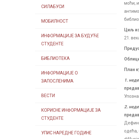
моћи, 
СИЛАБУСИ
антимо
библио
МОБИЛНОСТ
Циљ из
ИНФОРМАЦИЈЕ ЗА БУДУЋЕ
21. ве
СТУДЕНТЕ
Предус
БИБЛИОТЕКА
Облици
План к
ИНФОРМАЦИЈЕ О
1. нед
ЗАПОСЛЕНИМА
преда
ВЕСТИ
Упозна
2. нед
КОРИСНЕ ИНФОРМАЦИЈЕ ЗА
преда
СТУДЕНТЕ
Дефини
одећа, 
УПИС НАРЕДНЕ ГОДИНЕ