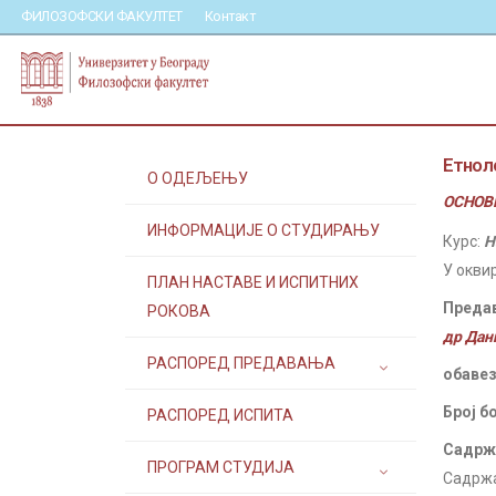
ФИЛОЗОФСКИ ФАКУЛТЕТ
Контакт
Етноло
О ОДЕЉЕЊУ
ОСНОВН
ИНФОРМАЦИЈЕ О СТУДИРАЊУ
Курс:
Н
У окви
ПЛАН НАСТАВЕ И ИСПИТНИХ
Преда
РОКОВА
др Дан
РАСПОРЕД ПРЕДАВАЊА
обавез
Број б
РАСПОРЕД ИСПИТА
Садржа
ПРОГРАМ СТУДИЈА
Садржа