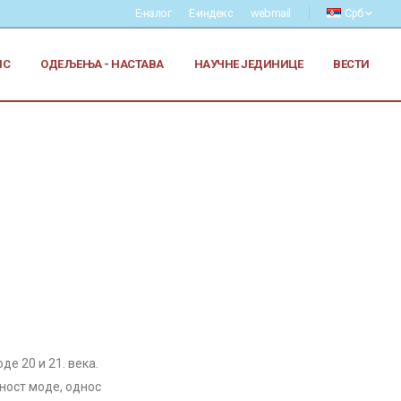
Е-налог
Е-индекс
webmail
Срб
ИС
ОДЕЉЕЊА - НАСТАВА
НАУЧНЕ ЈЕДИНИЦЕ
ВЕСТИ
е 20 и 21. века.
ност моде, однос