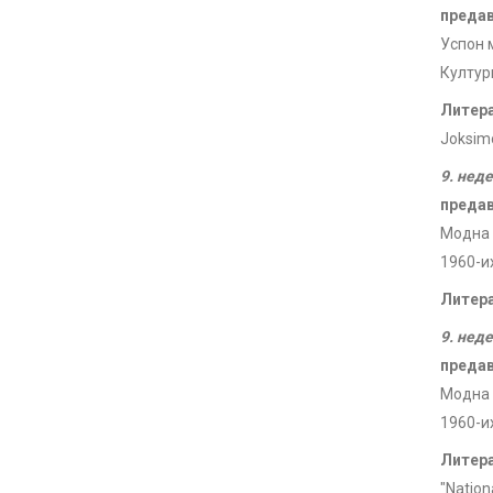
преда
Успон 
Култур
Литер
Joksimo
9. нед
преда
Модна 
1960-и
Литер
9. нед
преда
Модна 
1960-и
Литер
"Nationa