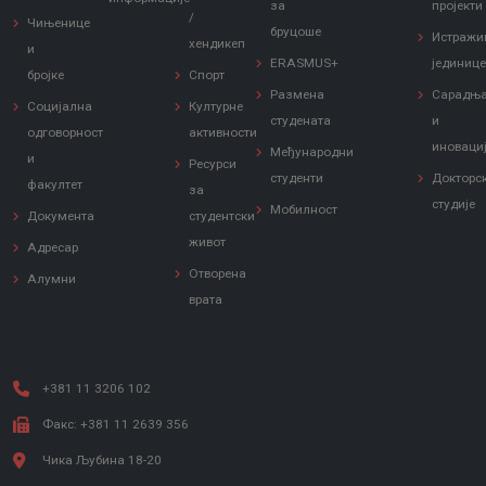
за
пројекти
/
Чињенице
бруцоше
Истражи
хендикеп
и
ERASMUS+
јединиц
бројке
Спорт
Размена
Сарадњ
Социјална
Културне
студената
и
одговорност
активности
иноваци
Међународни
и
Ресурси
студенти
Докторс
факултет
за
студије
Мобилност
Документа
студентски
живот
Адресар
Отворена
Алумни
врата
+381 11 3206 102
Факс: +381 11 2639 356
Чика Љубина 18-20