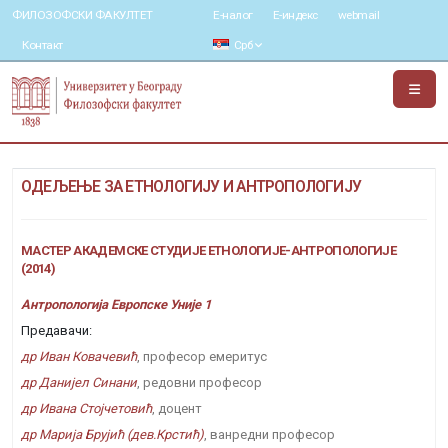
ФИЛОЗОФСКИ ФАКУЛТЕТ
Е-налог
Е-индекс
webmail
Контакт
Срб
ОДЕЉЕЊЕ ЗА ЕТНОЛОГИЈУ И АНТРОПОЛОГИЈУ
МАСТЕР АКАДЕМСКЕ СТУДИЈЕ ЕТНОЛОГИЈЕ-АНТРОПОЛОГИЈЕ
(2014)
Антропологија Европске Уније 1
Предавачи:
др Иван Ковачевић
, професор емеритус
др Данијел Синани
, редовни професор
др Ивана Стојчетовић
, доцент
др Марија Брујић (дев.Крстић)
, ванредни професор