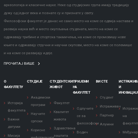
археологија и класичне науке. Неке од студијских група имају традицију
дужу од једног века и познате су и признате у свету.
Филозофски факултет је данас не само место на коме се одвија настава и
развија наука већ и место окупљања студената, место на коме се
одржавају трибине и спортска такмичења, на коме се промовишу нове
књиге и одржавају стручни и научни скупови, место на коме се полемише
и на коме се развијају идеје.
ПРОЧИТАЈ ВИШЕ
О
СТУДИЈЕ
СТУДЕНТСКИ
ПРИЈЕМИ
ВИ СТЕ
ИСТРАЖИ
ФАКУЛТЕТУ
ЖИВОТ
НА
И
ФАКУЛТЕТ
ИНОВАЦИЈ
Академски
Студент
Историја
Факултет
програм
Истраживач
Одлучите
Истражи
факултета
Квалитет
Научите
Партнер
се за
на
Важни
живота
српски
филозофски
факулте
Алумни
датуми
Здравствена
Корисне
Водич
Међунар
Мисија
заштита
информације