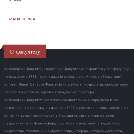
МАПА СПРАТА
О факултету
Филозофски факултет је најстарији факултет Универзитета у Београду, чији
почеци сежу у 1838. годину када је актом кнеза Милоша у Крагујевцу
основан Лицеј. Данас је Филозофски факултет модерна школа која прати
све савремене токове европског академског простора.
Филозофски факултет има преко 250 наставника и сарадника и 200
истраживача, а на њему студира око 6000 студената на свим нивоима, од
основних до докторских студија. Настава се одвија у оквиру десет
студијских група - филозофија, социологија, психологија, педагогија,
андрагогија, етнологија и антропологија, историја, историја уметности,