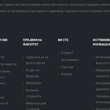
е одвија настава и развија наука већ и место окупљања студената, место
оме се промовишу нове књиге и одржавају стручни и научни скупови, мес
ТСКИ
ПРИЈЕМИ НА
ВИ СТЕ
ИСТРАЖИВ
ФАКУЛТЕТ
ИНОВАЦИЈ
Студент
тет
Одлучите се за
Истражи
Истраживач
филозофски
факултет
тет живота
Партнер
Водич за
Међунар
ствена
Алумни
бруцоше
пројекти
та /
кеп
ERASMUS+
Истражи
јединице
Размена
студената
Сарадња
рне
иновациј
ности
Међународни
студенти
Докторс