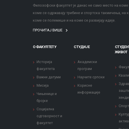
Филозофски факултет је данас не само место на коме с
коме се одржавају трибине и спортска такмичења, на к
коме се полемише и на коме се развијају идеје.
ПРОЧИТАЈ ВИШЕ
О ФАКУЛТЕТУ
СТУДИЈЕ
СТУДЕН
ЖИВОТ
Историја
Академски
Факул
факултета
програм
Квали
Важни датуми
Научите српски
Здрав
Мисија
Корисне
зашти
информације
Чињенице и
хенди
бројке
Спорт
Социјална
Култу
одговорност и
актив
факултет