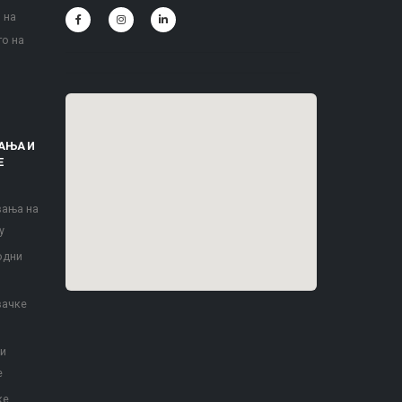
 на
то на
АЊА И
Е
вања на
у
одни
вачке
 и
е
ке