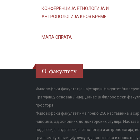
КОНФЕРЕНЦИЈА ЕТНОЛОГИЈА И
АНТРОПОЛОГИЈА КРОЗ ВРЕМЕ
МАПА СПРАТА
О факултету
Филозофски факултет је најстарији факултет Универзит
Крагујевцу основан Лицеј. Данас је Филозофски факул
простора.
Филозофски факултет има преко 250 наставника и сара
нивоима, од основних до докторских студија. Настава с
педагогија, андрагогија, етнологија и антропологија, и
група имају традицију дужу од једног века и познате су 