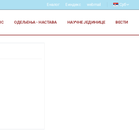
Е-налог
Е-индекс
webmail
Срб
ИС
ОДЕЉЕЊА - НАСТАВА
НАУЧНЕ ЈЕДИНИЦЕ
ВЕСТИ