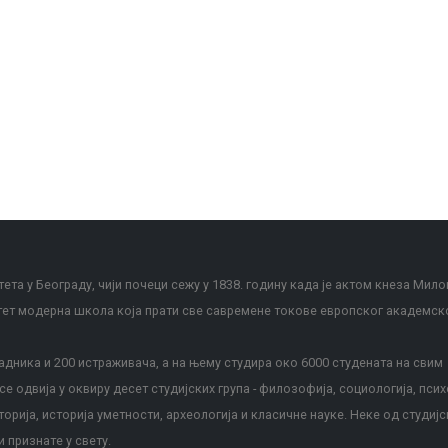
ета у Београду, чији почеци сежу у 1838. годину када је актом кнеза Мило
тет модерна школа која прати све савремене токове европског академск
дника и 200 истраживача, а на њему студира око 6000 студената на свим
е одвија у оквиру десет студијских група - филозофија, социологија, псих
сторија, историја уметности, археологија и класичне науке. Неке од студијс
и признате у свету.