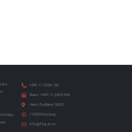
ша у
+381 11 3206 102
ог
Факс: +381 11 2639 356
Чика Љубина 18-20
11000 Београд
ологија,
ких
info@f.bg.ac.rs