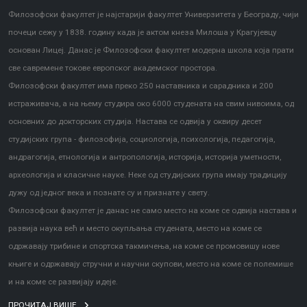
Филозофски факултет је најстарији факултет Универзитета у Београду, чији
почеци сежу у 1838. годину када је актом кнеза Милоша у Крагујевцу
основан Лицеј. Данас је Филозофски факултет модерна школа која прати
све савремене токове европског академског простора.
Филозофски факултет има преко 250 наставника и сарадника и 200
истраживача, а на њему студира око 6000 студената на свим нивоима, од
основних до докторских студија. Настава се одвија у оквиру десет
студијских група - филозофија, социологија, психологија, педагогија,
андрагогија, етнологија и антропологија, историја, историја уметности,
археологија и класичне науке. Неке од студијских група имају традицију
дужу од једног века и познате су и признате у свету.
Филозофски факултет је данас не само место на коме се одвија настава и
развија наука већ и место окупљања студената, место на коме се
одржавају трибине и спортска такмичења, на коме се промовишу нове
књиге и одржавају стручни и научни скупови, место на коме се полемише
и на коме се развијају идеје.
ПРОЧИТАЈ ВИШЕ