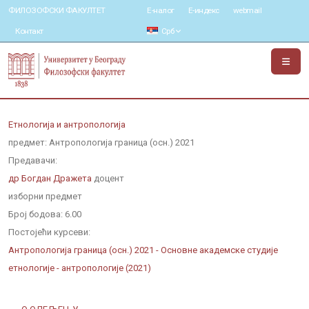
ФИЛОЗОФСКИ ФАКУЛТЕТ
Е-налог
Е-индекс
webmail
Контакт
Срб
Етнологија и антропологија
предмет: Антропологија граница (осн.) 2021
Предавачи:
др Богдан Дражета
доцент
изборни предмет
Број бодова:
6.00
Постојећи курсеви:
Антропологија граница (осн.) 2021 - Основне академске студије
етнологије - антропологије (2021)