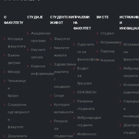
О
СТУДИЈЕ
СТУДЕНТСКИ
ПРИЈЕМИ
ВИ СТЕ
ИСТРАЖИ
ФАКУЛТЕТУ
ЖИВОТ
НА
И
ФАКУЛТЕТ
ИНОВАЦИЈ
Академски
Студент
Историја
Факултет
програм
Истраживач
Одлучите
Истражи
факултета
Квалитет
Научите
Партнер
се за
на
Важни
живота
српски
филозофски
факулте
Алумни
датуми
Здравствена
Корисне
Водич
Међунар
Мисија
заштита
информације
за
пројекти
/
Чињенице
бруцоше
Истражи
хендикеп
и
ERASMUS+
јединиц
бројке
Спорт
Размена
Сарадњ
Социјална
Културне
студената
и
одговорност
активности
иноваци
Међународни
и
Ресурси
студенти
Докторс
факултет
за
студије
Мобилност
Документа
студентски