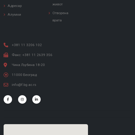
живот
Адресар
Отворена
Алумни
врата
+381 11 3206 102
Факс: +381 11 2639 356
Чика Љубина 18-20
11000 Београд
info@f.bg.ac.rs