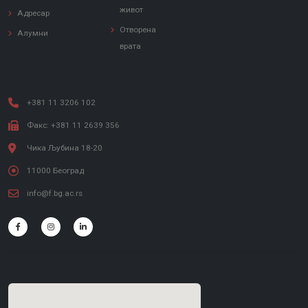
живот
Адресар
Отворена
Алумни
врата
+381 11 3206 102
Факс: +381 11 2639 356
Чика Љубина 18-20
11000 Београд
info@f.bg.ac.rs