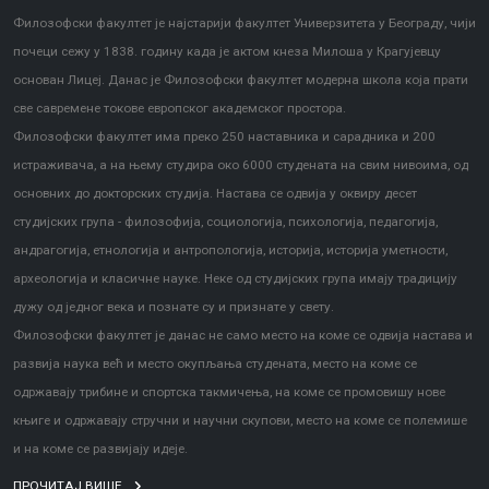
Филозофски факултет је најстарији факултет Универзитета у Београду, чији
почеци сежу у 1838. годину када је актом кнеза Милоша у Крагујевцу
основан Лицеј. Данас је Филозофски факултет модерна школа која прати
све савремене токове европског академског простора.
Филозофски факултет има преко 250 наставника и сарадника и 200
истраживача, а на њему студира око 6000 студената на свим нивоима, од
основних до докторских студија. Настава се одвија у оквиру десет
студијских група - филозофија, социологија, психологија, педагогија,
андрагогија, етнологија и антропологија, историја, историја уметности,
археологија и класичне науке. Неке од студијских група имају традицију
дужу од једног века и познате су и признате у свету.
Филозофски факултет је данас не само место на коме се одвија настава и
развија наука већ и место окупљања студената, место на коме се
одржавају трибине и спортска такмичења, на коме се промовишу нове
књиге и одржавају стручни и научни скупови, место на коме се полемише
и на коме се развијају идеје.
ПРОЧИТАЈ ВИШЕ