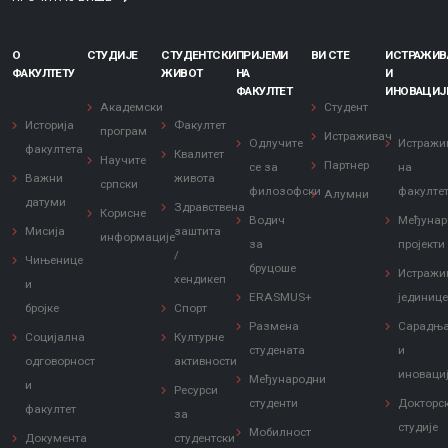
О
СТУДИЈЕ
СТУДЕНТСКИ
ПРИЈЕМИ
ВИ СТЕ
ИСТРАЖИ
ФАКУЛТЕТУ
ЖИВОТ
НА
И
ФАКУЛТЕТ
ИНОВАЦИЈ
Академски
Студент
Историја
Факултет
програм
Истраживач
Одлучите
Истражи
факултета
Квалитет
Научите
Партнер
се за
на
Важни
живота
српски
филозофски
факулте
Алумни
датуми
Здравствена
Корисне
Водич
Међунар
Мисија
заштита
информације
за
пројекти
/
Чињенице
бруцоше
Истражи
хендикеп
и
ERASMUS+
јединиц
бројке
Спорт
Размена
Сарадњ
Социјална
Културне
студената
и
одговорност
активности
иноваци
Међународни
и
Ресурси
студенти
Докторс
факултет
за
студије
Мобилност
Документа
студентски