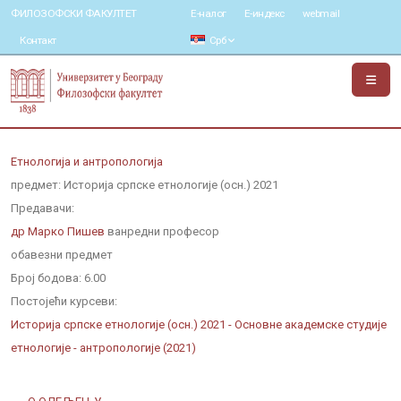
ФИЛОЗОФСКИ ФАКУЛТЕТ
Е-налог
Е-индекс
webmail
Контакт
Срб
Етнологија и антропологија
предмет: Историја српске етнологије (осн.) 2021
Предавачи:
др Марко Пишев
ванредни професор
обавезни предмет
Број бодова:
6.00
Постојећи курсеви:
Историја српске етнологије (осн.) 2021 - Основне академске студије
етнологије - антропологије (2021)