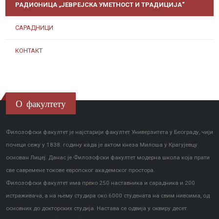
РАДИОНИЦА „ЈЕВРЕЈСКА УМЕТНОСТ И ТРАДИЦИЈА“
САРАДНИЦИ
КОНТАКТ
О факултету
Филозофски факултет је најстарији факултет Универзитета у Београду, чији
почеци сежу у 1838. годину када је актом кнеза Милоша у Крагујевцу
основан Лицеј. Данас је Филозофски факултет модерна школа која прати
све савремене токове европског академског простора.
Филозофски факултет има преко 250 наставника и сарадника и 200
истраживача, а на њему студира око 6000 студената на свим нивоима, од
основних до докторских студија. Настава се одвија у оквиру десет