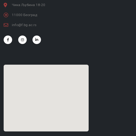
Чика Љубина 18-20
11000 Београд
info@f.bg.ac.rs