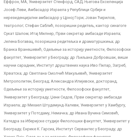
Еффрон, МА, Универзитет Стенфорд, САД; Његова Екселенција
Јосеф Леви, Амбасадор Израела у Републици Србији и
нерезиденцијални амбасадор у Црној Гори; Јован Ћирилов,
театролог; Стефан Саблић, позоришни редитељ, кантор синагоге
Сукат Шалом; Итај Милнер, Први секретар амбасаде Израела;
Јелена Богавац, позоришна редитељка и драматуршкиња; др
Бранка Вранешевић, Одељење за историју уметности, Филозофски
факултет, Универзитет у Београду; др Љиљана Добровшак, виши
научни сарадник, Институт друштвених наука Иво Пилар, Загреб,
Хрватска; др Светлана Смолчић Макуљевић, Универзитет
Метрополитен, Београд; Александра Илијевски, докторанд,
Одељење за историју уметности, Филозофски факултет,
Универзитет у Београду; Џени Седов, Први секретар амбасаде
Израела; др Михаел Штудемунд-Халеви, Универзитет у Хамбургу,
Универзитет у Потсдаму, Немачка; др Ивана Вучина Симовић,
Катедра за Иберијске студије Филолошки факултет, Универзитет у
Београду; Енрике К. Гарсиа, Институт Сервантес у Београду; др
Харис Дајч, Одељење за историју, Филозофски факултет,