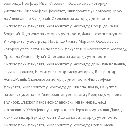
Београду; Проф. др Иван Стевовић, Одељење за историју
уметности, Филозофски факултет, Универзитет у Београду; Проф.
др Александар Кадијевић, Одељење за историју уметности,
Филозофски факултет, Универзитет у Београду; Проф. др Саша
Брајовић, Одељење за историју уметности, Филозофски факултет,
Универзитет у Београду; Проф. др Лидија Мереник, Одељење за
историју уметности, Филозофски факултет, Универзитет у Београду;
Проф. др Симона Чупић, Одељење за историју уметности,
Филозофски факултет, Универзитет у Београду; др Милан Кољанин,
научни сарадник, Институт за савремену историју, Београд; др
Ненад Радић, Одељење за историју уметности, Филозофски
факултет, Универзитет у Београду; др Никола Шуица, Факултет
ликовних уметности, Универзитет уметности у Београду; мр Јован
Ћулибрк, Епископ пакрачко-славонски; Иван Черешњеш,
истраживач Хебрејског универзитета у Јерусалиму; Филип Давид,
књижевник; др Вук Даутовић, Одељење за историју уметности,
Филозофски факултет, Универзитет у Београду; Стевен Исак