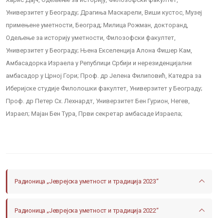
Универзитет у Београду; Драгиња Маскарели, Виши кустос, Музеј
примењене уметности, Београд; Милица Рожман, докторанд,
Одељење за историју уметности, Филозофски факултет,
Универзитет у Београду; Њена Екселенција Алона Фишер Кам,
Амбасадорка Израела у Републици Србији и нерезиденцијални
амбасадор у Црној Гори; Проф. др Јелена Филиповић, Катедра за
Иберијске студије Филолошки факултет, Универзитет у Београду;
Проф. др Петер Сх. Лехнардт, Универзитет Бен Гурион, Негев,
Израел; Мајан Бен Тура, Први секретар амбасаде Израела;
Радионица „Јеврејска уметност и традиција 2023“
Радионица „Јеврејска уметност и традиција 2022“