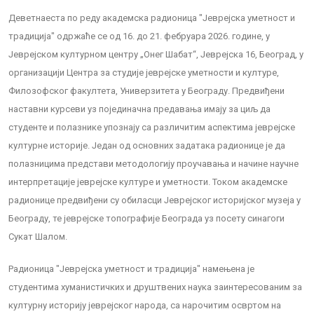
Деветнаеста по реду академска радионица "Јеврејска уметност и
традиција" одржаће се од 16. до 21. фебруара 2026. године, у
Јеврејском културном центру „Онег Шабат“, Јеврејска 16, Београд, у
организацији Центра за студије јеврејске уметности и културе,
Филозофског факултета, Универзитета у Београду. Предвиђени
наставни курсеви уз појединачна предавања имају за циљ да
студенте и полазнике упознају са различитим аспектима јеврејске
културне историје. Један од основних задатака радионице је да
полазницима представи методологију проучавања и начине научне
интерпретације јеврејске културе и уметности. Током академске
радионице предвиђени су обиласци Јеврејског историјског музеја у
Београду, те јеврејске топографије Београда уз посету синагоги
Сукат Шалом.
Радионица "Јеврејска уметност и традиција" намењена је
студентима хуманистичких и друштвених наука заинтересованим за
културну историју јеврејског народа, са нарочитим освртом на