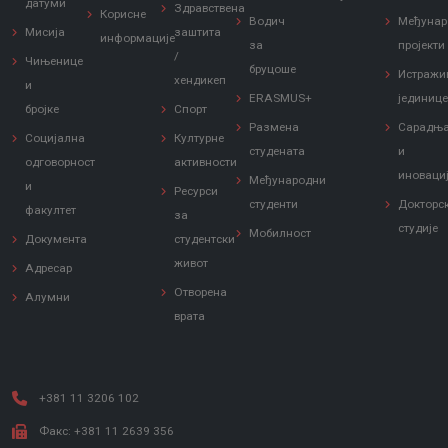
датуми
Здравствена
Корисне
Водич
Међунар
Мисија
заштита
информације
за
пројекти
/
Чињенице
бруцоше
Истражи
хендикеп
и
ERASMUS+
јединиц
бројке
Спорт
Размена
Сарадњ
Социјална
Културне
студената
и
одговорност
активности
иноваци
Међународни
и
Ресурси
студенти
Докторс
факултет
за
студије
Мобилност
Документа
студентски
живот
Адресар
Отворена
Алумни
врата
+381 11 3206 102
Факс: +381 11 2639 356