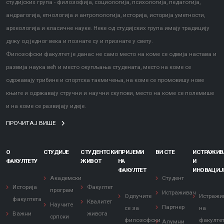
студијских група - филозофија, социологија, психологија, педагогија,
андрагогија, етнологија и антропологија, историја, историја уметности,
археологија и класичне науке. Неке од студијских група имају традицију
дужу од једног века и познате су и признате у свету.
Филозофски факултет је данас не само место на коме се одвија настава и
развија наука већ и место окупљања студената, место на коме се
одржавају трибине и спортска такмичења, на коме се промовишу нове
књиге и одржавају стручни и научни скупови, место на коме се полемише
и на коме се развијају идеје.
ПРОЧИТАЈ ВИШЕ
О
СТУДИЈЕ
СТУДЕНТСКИ
ПРИЈЕМИ
ВИ СТЕ
ИСТРАЖИ
ФАКУЛТЕТУ
ЖИВОТ
НА
И
ФАКУЛТЕТ
ИНОВАЦИЈ
Академски
Студент
Историја
Факултет
програм
Истраживач
Одлучите
Истражи
факултета
Квалитет
Научите
Партнер
се за
на
Важни
живота
српски
филозофски
факулте
Алумни