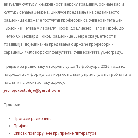
визуелну културу, књижевност, верску традицију, обичаје као и
културу сећања Јевреја. Циклусе предавања на седамнаестој
радионици одржаће гостујући професори са Универзитета Бен
Гурион из Негева у Израелу, Проф. др Елиезер Папо и Проф. др
Петер Сх. Лехнард. Током радионице „Јеврејска уметност и
традиција“ појединачна предавања одржаће професори и
сарадници Филозофског факултета, Универзитета у Београду..
Пријаве за радионицу отворене су до 15 фебруара 2026. године,
посредством формулара који се налази у прилогу, а потребно га је
послати на електронску адресу:
jevrejskestudije@gmail.com
Прилози:
Програм радионице
Пријава
Списак препоручене припремне литературе