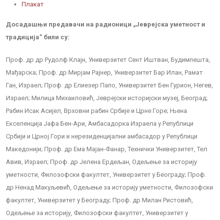
Плакат
Досадашњи предавачи на радионици „Јеврејска уметност и
традиција“ били су:
Проф. др др Рудолф Клајн, Универзитет Сент Иштван, Будимпешта,
Мађарска; Проф. др Мирјам Рајнер, Универзитет Бар Илан, Рамат
Ган, Израел; Проф. др Елиезер Папо, Универзитет Бен Гурион, Негев,
Израел; Милица Михаиловић, Јеврејски историјски музеј, Београд;
Рабин Исак Асијел, Врховни рабин Србије и Црне Горе; Њена
Екселенција Јафа Бен-Ари, Амбасадорка Израела у Републици
Србији и Црној Гори и нерезиденцијални амбасадор у Републици
Македонији; Проф. др Ема Мајан-Фанар, Технички Универзитет, Тел
Авив, Израел; Проф. др Јелена Ердељан, Одељење за историју
уметности, Филозофски факултет, Универзитет у Београду; Проф.
др Ненад Макуљевић, Одељење за историју уметности, Филозофски
факултет, Универзитет у Београду; Проф. др Милан Ристовић,
Одељење за историју, Филозофски факултет, Универзитет у