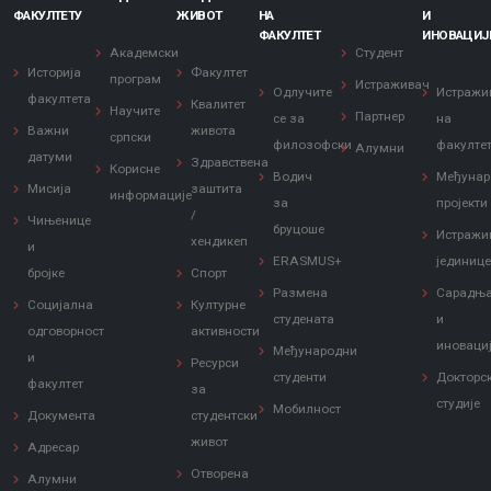
ФАКУЛТЕТУ
ЖИВОТ
НА
И
ФАКУЛТЕТ
ИНОВАЦИЈ
Академски
Студент
Историја
Факултет
програм
Истраживач
Одлучите
Истражи
факултета
Квалитет
Научите
Партнер
се за
на
Важни
живота
српски
филозофски
факулте
Алумни
датуми
Здравствена
Корисне
Водич
Међунар
Мисија
заштита
информације
за
пројекти
/
Чињенице
бруцоше
Истражи
хендикеп
и
ERASMUS+
јединиц
бројке
Спорт
Размена
Сарадњ
Социјална
Културне
студената
и
одговорност
активности
иноваци
Међународни
и
Ресурси
студенти
Докторс
факултет
за
студије
Мобилност
Документа
студентски
живот
Адресар
Отворена
Алумни