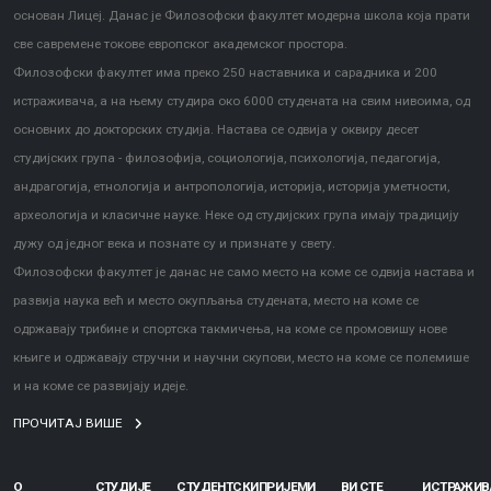
основан Лицеј. Данас је Филозофски факултет модерна школа која прати
све савремене токове европског академског простора.
Филозофски факултет има преко 250 наставника и сарадника и 200
истраживача, а на њему студира око 6000 студената на свим нивоима, од
основних до докторских студија. Настава се одвија у оквиру десет
студијских група - филозофија, социологија, психологија, педагогија,
андрагогија, етнологија и антропологија, историја, историја уметности,
археологија и класичне науке. Неке од студијских група имају традицију
дужу од једног века и познате су и признате у свету.
Филозофски факултет је данас не само место на коме се одвија настава и
развија наука већ и место окупљања студената, место на коме се
одржавају трибине и спортска такмичења, на коме се промовишу нове
књиге и одржавају стручни и научни скупови, место на коме се полемише
и на коме се развијају идеје.
ПРОЧИТАЈ ВИШЕ
О
СТУДИЈЕ
СТУДЕНТСКИ
ПРИЈЕМИ
ВИ СТЕ
ИСТРАЖИ