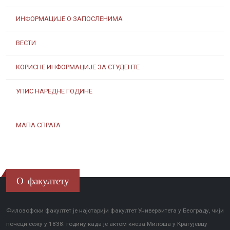
ИНФОРМАЦИЈЕ О ЗАПОСЛЕНИМА
ВЕСТИ
КОРИСНЕ ИНФОРМАЦИЈЕ ЗА СТУДЕНТЕ
УПИС НАРЕДНЕ ГОДИНЕ
МАПА СПРАТА
О факултету
Филозофски факултет је најстарији факултет Универзитета у Београду, чији
почеци сежу у 1838. годину када је актом кнеза Милоша у Крагујевцу