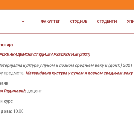
ФАКУЛТЕТ
СТУДИЈЕ
СТУДЕНТИ
УП
логија
СКЕ АКАДЕМСКЕ СТУДИЈЕ АРХЕОЛОГИЈЕ (2021)
атеријална култура у пуном и позном средњем веку II (докт.) 2021
ру предмета:
Материјална култура у пуном и позном средњем веку II
вачи
ан Радичевић
, доцент
и курс
одова:
10.00