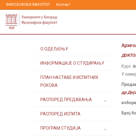
ФИЛОЗОФСКИ ФАКУЛТЕТ
Контакт
Архео
О ОДЕЉЕЊУ
ДОКТОР
ИНФОРМАЦИЈЕ О СТУДИРАЊУ
Курс:
М
У окви
ПЛАН НАСТАВЕ И ИСПИТНИХ
Преда
РОКОВА
др Деј
РАСПОРЕД ПРЕДАВАЊА
изборн
Број б
РАСПОРЕД ИСПИТА
ПРОГРАМ СТУДИЈА