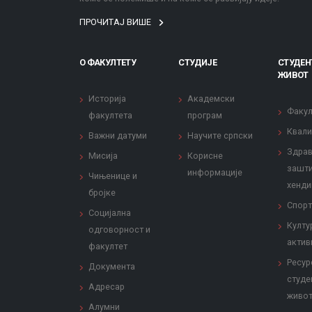
ПРОЧИТАЈ ВИШЕ
О ФАКУЛТЕТУ
СТУДИЈЕ
СТУДЕН
ЖИВОТ
Историја
Академски
Факул
факултета
програм
Квали
Важни датуми
Научите српски
Здрав
Мисија
Корисне
зашти
информације
Чињенице и
хенди
бројке
Спорт
Социјална
Култу
одговорност и
актив
факултет
Ресур
Документа
студе
Адресар
живо
Алумни