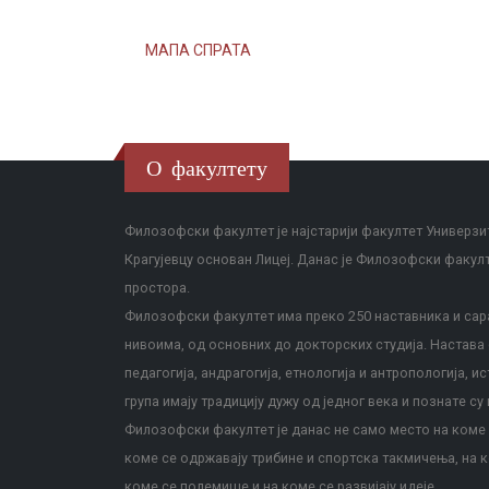
МАПА СПРАТА
О факултету
Филозофски факултет је најстарији факултет Универзит
Крагујевцу основан Лицеј. Данас је Филозофски факул
простора.
Филозофски факултет има преко 250 наставника и сара
нивоима, од основних до докторских студија. Настава с
педагогија, андрагогија, етнологија и антропологија, и
група имају традицију дужу од једног века и познате су 
Филозофски факултет је данас не само место на коме с
коме се одржавају трибине и спортска такмичења, на к
коме се полемише и на коме се развијају идеје.