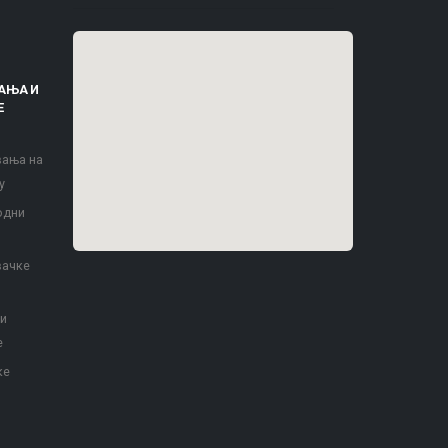
АЊА И
Е
вања на
у
одни
вачке
 и
е
ке