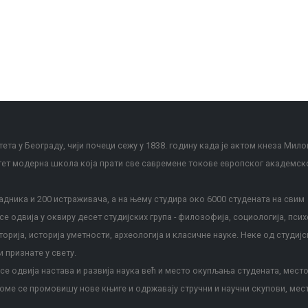
ета у Београду, чији почеци сежу у 1838. годину када је актом кнеза Мило
тет модерна школа која прати све савремене токове европског академск
дника и 200 истраживача, а на њему студира око 6000 студената на свим
е одвија у оквиру десет студијских група - филозофија, социологија, псих
сторија, историја уметности, археологија и класичне науке. Неке од студијс
и признате у свету.
е одвија настава и развија наука већ и место окупљања студената, место
оме се промовишу нове књиге и одржавају стручни и научни скупови, мес