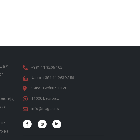
ша у
+381 11 3206 102
ог
Факс: +381 11 2639 356
Чика Љубина 18-20
11000 Београд
ологија,
ких
info@f.bg.ac.rs
 на
то на