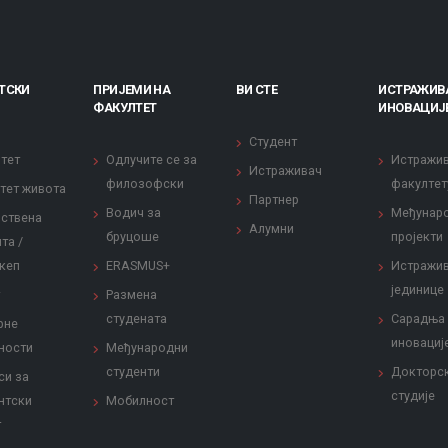
ТСКИ
ПРИЈЕМИ НА
ВИ СТЕ
ИСТРАЖИВ
ФАКУЛТЕТ
ИНОВАЦИЈ
Студент
тет
Одлучите се за
Истражи
Истраживач
филозофски
факултет
тет живота
Партнер
Водич за
Међунар
ствена
Алумни
бруцоше
пројекти
та /
кеп
ERASMUS+
Истражи
јединице
Размена
студената
Сарадња
рне
иновациј
ности
Међународни
студенти
Докторс
си за
студије
нтски
Мобилност
т