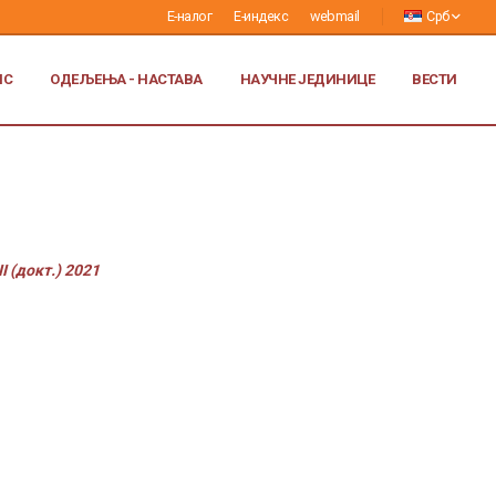
Е-налог
Е-индекс
webmail
Срб
ИС
ОДЕЉЕЊА - НАСТАВА
НАУЧНЕ ЈЕДИНИЦЕ
ВЕСТИ
 (докт.) 2021