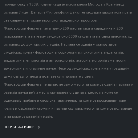
почеци сежу у 1838. годину када је актом кнеза Милоша у Крагујевцу
основан Лицеј. Данас је Филозофски факултет модерна школа која прати
све савремене токове европског академског простора.
Филозофски факултет има преко 250 наставника и сарадника и 200
истраживача, а на њему студира око 6000 студената на свим нивоима, од
основних до докторских студија. Настава се одвија у оквиру десет
студијских група - филозофија, социологија, психологија, педагогија,
андрагогија, етнологија и антропологија, историја, историја уметности,
археологија и класичне науке. Неке од студијских група имају традицију
дужу од једног века и познате су и признате у свету.
Филозофски факултет је данас не само место на коме се одвија настава и
развија наука већ и место окупљања студената, место на коме се
одржавају трибине и спортска такмичења, на коме се промовишу нове
књиге и одржавају стручни и научни скупови, место на коме се полемише
и на коме се развијају идеје.
ПРОЧИТАЈ ВИШЕ