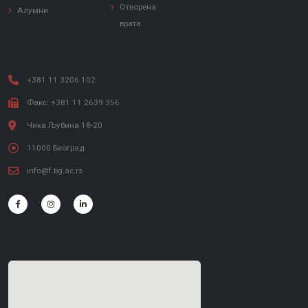
Отворена
Алумни
врата
+381 11 3206 102
Факс: +381 11 2639 356
Чика Љубина 18-20
11000 Београд
info@f.bg.ac.rs