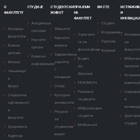
О
СТУДИЈЕ
СТУДЕНТСКИ
ПРИЈЕМИ
ВИ СТЕ
ИСТРАЖИ
ФАКУЛТЕТУ
ЖИВОТ
НА
И
ФАКУЛТЕТ
ИНОВАЦИЈ
Академски
Студент
Историја
Факултет
програм
Истраживач
Одлучите
Истражи
факултета
Квалитет
Научите
Партнер
се за
на
Важни
живота
српски
филозофски
факулте
Алумни
датуми
Здравствена
Корисне
Водич
Међунар
Мисија
заштита
информације
за
пројекти
/
Чињенице
бруцоше
Истражи
хендикеп
и
ERASMUS+
јединиц
бројке
Спорт
Размена
Сарадњ
Социјална
Културне
студената
и
одговорност
активности
иноваци
Међународни
и
Ресурси
студенти
Докторс
факултет
за
студије
Мобилност
Документа
студентски
живот
Адресар