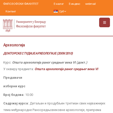
ФИЛОЗОФСКИ ФАКУЛТЕТ
Е-налог
Е-индекс
webmail
Контакт
Срб
Археологија
ДОКТОРСКЕ СТУДИЈЕ АРХЕОЛОГИЈЕ (2009/2010)
Курс:
Општа археологија раног средњег века VI (докт.)
У оквиру предмета:
Општа археологија раног средњег века VI
Предавачи
изборни курс
Број бодова:
10.00
Садржај курса:
Детаљан и продубљен третман свих најважнијих
тема међународне Раносредњовековне археологије, припрема