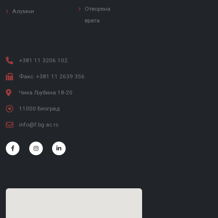
Отворена
Алумни
врата
+381 11 3206 102
Факс: +381 11 2639 356
Чика Љубина 18-20
11000 Београд
info@f.bg.ac.rs