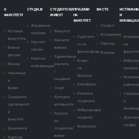
О
СТУДИЈЕ
СТУДЕНТСКИ
ПРИЈЕМИ
ВИ СТЕ
ИСТРАЖИ
ФАКУЛТЕТУ
ЖИВОТ
НА
И
ФАКУЛТЕТ
ИНОВАЦИЈ
Академски
Студент
Историја
Факултет
програм
Истраживач
Одлучите
Истражи
факултета
Квалитет
Научите
Партнер
се за
на
Важни
живота
српски
филозофски
факулте
Алумни
датуми
Здравствена
Корисне
Водич
Међунар
Мисија
заштита
информације
за
пројекти
/
Чињенице
бруцоше
Истражи
хендикеп
и
ERASMUS+
јединиц
бројке
Спорт
Размена
Сарадњ
Социјална
Културне
студената
и
одговорност
активности
иноваци
Међународни
и
Ресурси
студенти
Докторс
факултет
за
студије
Мобилност
Документа
студентски
живот
Адресар