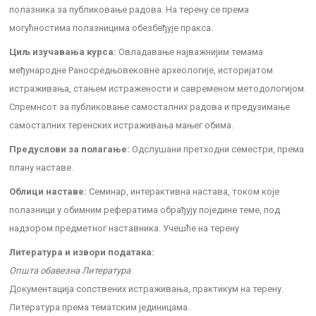
полазника за публиковање радова. На терену се према
могућностима полазницима обезбеђује пракса.
Циљ изучавања курса:
Овладавање најважнијим темама
међународне Раносредњовековне археологије, историјатом
истраживања, стањем истражености и савременом методологијом.
Спремнсот за публиковање самосталних радова и предузимање
самосталних теренских истраживања мањег обима.
Предуслови за полагање:
Одслушани претходни семестри, према
плану наставе.
Облици наставе:
Семинар, интерактивна настава, током које
полазници у обимним рефератима обрађују поједине теме, под
надзором предметног наставника. Учешће на терену
Литература и извори података:
Општа обавезна Литература
Документација сопствених истраживања, практикум на терену.
Литература према тематским јединицама.