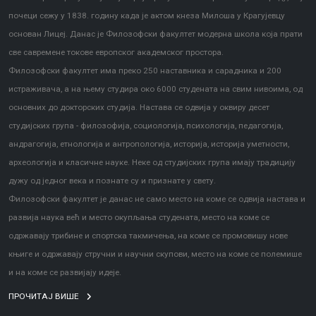
почеци сежу у 1838. годину када је актом кнеза Милоша у Крагујевцу
основан Лицеј. Данас је Филозофски факултет модерна школа која прати
све савремене токове европског академског простора.
Филозофски факултет има преко 250 наставника и сарадника и 200
истраживача, а на њему студира око 6000 студената на свим нивоима, од
основних до докторских студија. Настава се одвија у оквиру десет
студијских група - филозофија, социологија, психологија, педагогија,
андрагогија, етнологија и антропологија, историја, историја уметности,
археологија и класичне науке. Неке од студијских група имају традицију
дужу од једног века и познате су и признате у свету.
Филозофски факултет је данас не само место на коме се одвија настава и
развија наука већ и место окупљања студената, место на коме се
одржавају трибине и спортска такмичења, на коме се промовишу нове
књиге и одржавају стручни и научни скупови, место на коме се полемише
и на коме се развијају идеје.
ПРОЧИТАЈ ВИШЕ