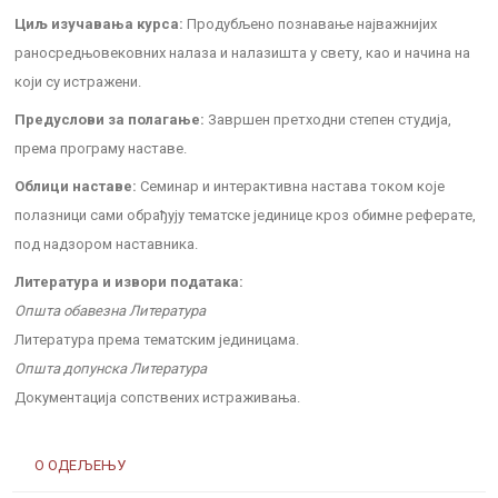
Циљ изучавања курса:
Продубљено познавање најважнијих
раносредњовековних налаза и налазишта у свету, као и начина на
који су истражени.
Предуслови за полагање:
Завршен претходни степен студија,
према програму наставе.
Облици наставе:
Семинар и интерактивна настава током које
полазници сами обрађују тематске јединице кроз обимне реферате,
под надзором наставника.
Литература и извори података:
Општа обавезна Литература
Литература према тематским јединицама.
Општа допунска Литература
Документација сопствених истраживања.
О ОДЕЉЕЊУ