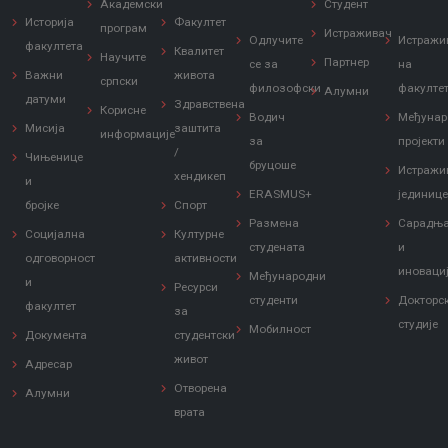
Академски
Студент
Историја
Факултет
програм
Истраживач
Одлучите
Истражи
факултета
Квалитет
Научите
Партнер
се за
на
Важни
живота
српски
филозофски
факулте
Алумни
датуми
Здравствена
Корисне
Водич
Међунар
Мисија
заштита
информације
за
пројекти
/
Чињенице
бруцоше
Истражи
хендикеп
и
ERASMUS+
јединиц
бројке
Спорт
Размена
Сарадњ
Социјална
Културне
студената
и
одговорност
активности
иноваци
Међународни
и
Ресурси
студенти
Докторс
факултет
за
студије
Мобилност
Документа
студентски
живот
Адресар
Отворена
Алумни
врата