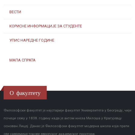
ВЕСТИ
КОРИСНЕ ИНФОРМАЦИЈЕ ЗА СТУДЕНТЕ
УПИС НАРЕДНЕ ГОДИНЕ
МАПА СПРАТА
О факултету
Филозофски факултет је најстарији факултет Универзитета у Београду, чији
почеци сежу у 1838. годину када је актом кнеза Милоша у Крагујевцу
основан Лицеј. Данас је Филозофски факултет модерна школа која прати
све савремене токове европског академског простора.