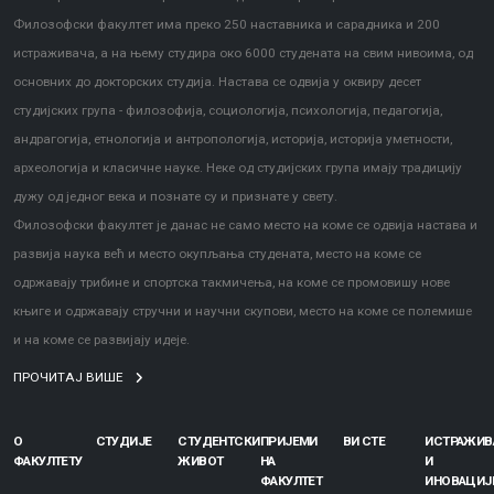
Филозофски факултет има преко 250 наставника и сарадника и 200
истраживача, а на њему студира око 6000 студената на свим нивоима, од
основних до докторских студија. Настава се одвија у оквиру десет
студијских група - филозофија, социологија, психологија, педагогија,
андрагогија, етнологија и антропологија, историја, историја уметности,
археологија и класичне науке. Неке од студијских група имају традицију
дужу од једног века и познате су и признате у свету.
Филозофски факултет је данас не само место на коме се одвија настава и
развија наука већ и место окупљања студената, место на коме се
одржавају трибине и спортска такмичења, на коме се промовишу нове
књиге и одржавају стручни и научни скупови, место на коме се полемише
и на коме се развијају идеје.
ПРОЧИТАЈ ВИШЕ
О
СТУДИЈЕ
СТУДЕНТСКИ
ПРИЈЕМИ
ВИ СТЕ
ИСТРАЖИ
ФАКУЛТЕТУ
ЖИВОТ
НА
И
ФАКУЛТЕТ
ИНОВАЦИЈ