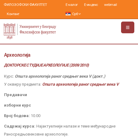
ФИЛОЗОФСКИ ФАКУЛТЕТ
Е-налог
Е-индекс
webmail
Контакт
Срб
Археологија
ДОКТОРСКЕ СТУДИЈЕ АРХЕОЛОГИЈЕ (2009/2010)
Курс:
Општа археологија раног средњег века V (докт.)
У оквиру предмета:
Општа археологија раног средњег века V
Предавачи
изборни курс
Број бодова:
10.00
Садржај курса:
Најактуелнији налази и теме међународне
Раносредњовековне археологије.