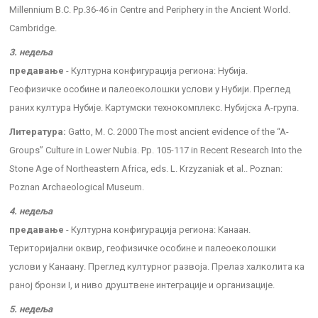
Millennium B.C. Pp.36-46 in Centre and Periphery in the Ancient World.
Cambridge.
3. недеља
предавање
- Културна конфигурација региона: Нубија.
Геофизичке особине и палеоеколошки услови у Нубији. Преглед
раних култура Нубије. Картумски технокомплекс. Нубијска А-група.
Литература:
Gatto, M. C. 2000 The most ancient evidence of the “A-
Groups” Culture in Lower Nubia. Pp. 105-117 in Recent Research Into the
Stone Age of Northeastern Africa, eds. L. Krzyzaniak et al.. Poznan:
Poznan Archaeological Museum.
4. недеља
предавање
- Културна конфигурација региона: Канаан.
Територијални оквир, геофизичке особине и палеоеколошки
услови у Канаану. Преглед културног развоја. Прелаз халколита ка
раној бронзи I, и ниво друштвене интеграције и организације.
5. недеља