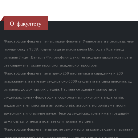
О факултету
Филозофски факултет је најстарији факултет Универзитета у Београду, чији
почеци сежу у 1838. годину када је актом кнеза Милоша у Крагујевцу
основан Лицеј. Данас је Филозофски факултет модерна школа која прати
све савремене токове европског академског простора.
Филозофски факултет има преко 250 наставника и сарадника и 200
истраживача, а на њему студира око 6000 студената на свим нивоима, од
основних до докторских студија. Настава се одвија у оквиру десет
студијских група - филозофија, социологија, психологија, педагогија,
андрагогија, етнологија и антропологија, историја, историја уметности,
археологија и класичне науке. Неке од студијских група имају традицију
дужу од једног века и познате су и признате у свету.
Филозофски факултет је данас не само место на коме се одвија настава и
развија наука већ и место окупљања студената, место на коме се