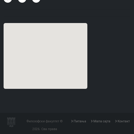
Филозофски факултет ©
Питања
Мапа сајта
Контакт
2026. Сва права