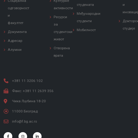
Социјална
Културне
студената
и
одговорност
активности
иноваци
Међународни
и
Ресурси
студенти
Докторс
факултет
за
студије
Мобилност
Документа
студентски
живот
Адресар
Отворена
Алумни
врата
+381 11 3206 102
Факс: +381 11 2639 356
Чика Љубина 18-20
11000 Београд
info@f.bg.ac.rs