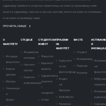
одржавају трибине и спортска такмичења, на коме се промовишу нове
књиге и одржавају стручни и научни скупови, место на коме се полемише
и на коме се развијају идеје.
ПРОЧИТАЈ ВИШЕ
О
СТУДИЈЕ
СТУДЕНТСКИ
ПРИЈЕМИ
ВИ СТЕ
ИСТРАЖИ
ФАКУЛТЕТУ
ЖИВОТ
НА
И
ФАКУЛТЕТ
ИНОВАЦИЈ
Академски
Студент
Историја
Факултет
програм
Истраживач
Одлучите
Истражи
факултета
Квалитет
Научите
Партнер
се за
на
Важни
живота
српски
филозофски
факулте
Алумни
датуми
Здравствена
Корисне
Водич
Међунар
Мисија
заштита
информације
за
пројекти
/
Чињенице
бруцоше
Истражи
хендикеп
и
ERASMUS+
јединиц
бројке
Спорт
Размена
Сарадњ