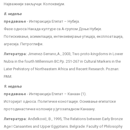
Најважнији закључци. Колоквијум.
8. недеља
предавање
- Интеракција Египат – Нубија.
Фазе односа Накада културе са А-групом Доње Нубије.
Потискивање, асимилација, интензивирање утицаја, експлоатација,
агресија. Петроглифи.
Литература:
Jimenez-Serrano,A., 2003, Two proto-kingdoms in Lower
Nubia in the fourth Millennium BC.Pp. 251-267 in Cultural Markers in the
Later Prehistory of Northeastern Africa and Recent Research. Poznan:
PAM.
9. недеља
предавање
- Интеракција Египат – Канаан (1).
Историјат односа. Политичке конотације. Оснивање египатске
протодинастичке колоније у југозападном Канаану.
Литература:
Anđelković, B., 1995, The Relations between Early Bronze
Age I Canaanites and Upper Egyptians. Belgrade: Faculty of Philosophy