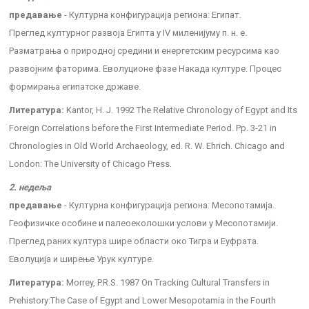
предавање
- Културна конфигурација региона: Египат.
Преглед културног развоја Египта у IV миленијуму п. н. е.
Разматрања о природној средини и енергетским ресурсима као
развојним фаторима. Еволуционе фазе Накада културе. Процес
формирања египатске државе.
Литература:
Kantor, H. J. 1992 The Relative Chronology of Egypt and Its
Foreign Correlations before the First Intermediate Period. Pp. 3-21 in
Chronologies in Old World Archaeology, ed. R. W. Ehrich. Chicago and
London: The University of Chicago Press.
2. недеља
предавање
- Културна конфигурација региона: Месопотамија.
Геофизичке особине и палеоеколошки услови у Месопотамији.
Преглед раних култура шире области око Тигра и Еуфрата.
Еволуција и ширење Урук културе.
Литература:
Morrey, P.R.S. 1987 On Tracking Cultural Transfers in
Prehistory:The Case of Egypt and Lower Mesopotamia in the Fourth