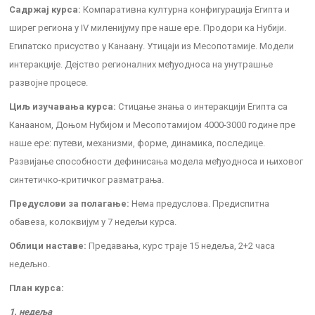
Садржај курса:
Компаративна културна конфигурација Египта и
ширег региона у IV миленијуму пре наше ере. Продори ка Нубији.
Египатско присуство у Канаану. Утицаји из Месопотамије. Модели
интеракције. Дејство регионалних међуодноса на унутрашње
развојне процесе.
Циљ изучавања курса:
Стицање знања о интеракцији Египта са
Канааном, Доњом Нубијом и Месопотамијом 4000-3000 године пре
наше ере: путеви, механизми, форме, динамика, последице.
Развијање способности дефинисања модела међуодноса и њиховог
синтетичко-критичког разматрања.
Предуслови за полагање:
Нема предуслова. Предиспитна
обавеза, колоквијум у 7 недељи курса.
Облици наставе:
Предавања, курс траје 15 недеља, 2+2 часа
недељно.
План курса:
1. недеља