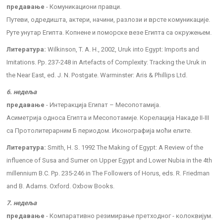
предавање
- Комуникациони правци.
Путеви, одредишта, актери, начини, разлози и врсте комуникације.
Руте унутар Египта. Копнене и поморске везе Египта са окружењем.
Литература:
Wilkinson, T. A. H., 2002, Uruk into Egypt: Imports and
Imitations. Pp. 237-248 in Artefacts of Complexity: Tracking the Uruk in
the Near East, ed. J. N. Postgate. Warminster: Aris & Phillips Ltd.
6. недеља
предавање
- Интеракција Египат – Месопотамија.
Асиметрија односа Египта и Месопотамије. Корелација Накаде II-III
са Протолитерарним Б периодом. Иконографија моћи елите.
Литература:
Smith, H. S. 1992 The Making of Egypt: A Review of the
influence of Susa and Sumer on Upper Egypt and Lower Nubia in the 4th
millennium B.C. Pp. 235-246 in The Followers of Horus, eds. R. Friedman
and B. Adams. Oxford. Oxbow Books.
7. недеља
предавање
- Компаративно резимирање претходног - колоквијум.