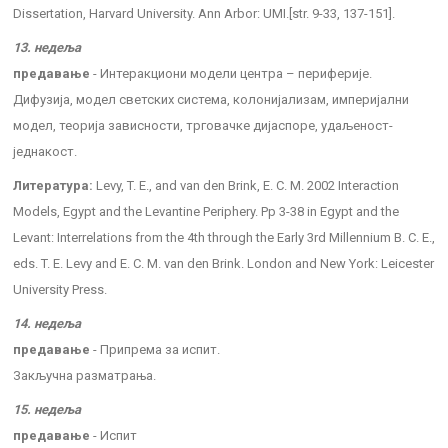
Dissertation, Harvard University. Ann Arbor: UMI.[str. 9-33, 137-151].
13. недеља
предавање
- Интеракциони модели центра – периферије.
Дифузија, модел светских система, колонијализам, империјални
модел, теорија зависности, трговачке дијаспоре, удаљеност-
једнакост.
Литература:
Levy, T. E., and van den Brink, E. C. M. 2002 Interaction
Models, Egypt and the Levantine Periphery. Pp 3-38 in Egypt and the
Levant: Interrelations from the 4th through the Early 3rd Millennium B. C. E.,
eds. T. E. Levy and E. C. M. van den Brink. London and New York: Leicester
University Press.
14. недеља
предавање
- Припрема за испит.
Закључна разматрања.
15. недеља
предавање
- Испит