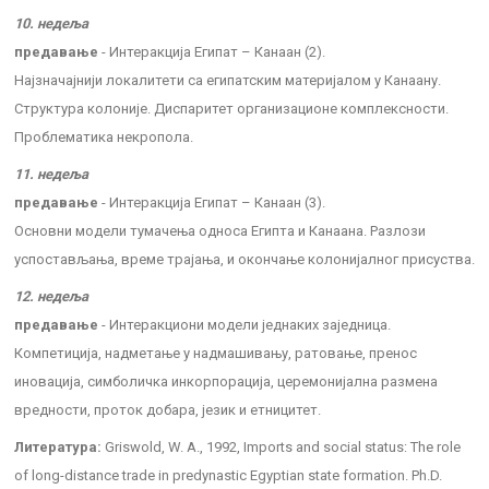
10. недеља
предавање
- Интеракција Египат – Канаан (2).
Најзначајнији локалитети са египатским материјалом у Канаану.
Структура колоније. Диспаритет организационе комплексности.
Проблематика некропола.
11. недеља
предавање
- Интеракција Египат – Канаан (3).
Основни модели тумачења односа Египта и Канаана. Разлози
успостављања, време трајања, и окончање колонијалног присуства.
12. недеља
предавање
- Интеракциони модели једнаких заједница.
Компетиција, надметање у надмашивању, ратовање, пренос
иновација, симболичка инкорпорација, церемонијална размена
вредности, проток добара, језик и етницитет.
Литература:
Griswold, W. A., 1992, Imports and social status: The role
of long-distance trade in predynastic Egyptian state formation. Ph.D.