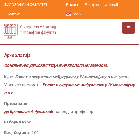
ФИЛОЗОФСКИ ФАКУЛТЕТ
Е-налог
Е-индекс
webmail
Контакт
Срб
Археологија
ОСНОВНЕ АКАДЕМСКЕ СТУДИЈЕ АРХЕОЛОГИЈЕ (2009/2010)
Курс:
Египат и окружење:међуодноси у IV миленијуму п.н.е. (осн.)
У оквиру предмета:
Египат и окружење: међуодноси у IV миленијуму
п.н.е.
Предавачи
др Бранислав Анђелковић
, ванредни професор
изборни курс
Број бодова:
4.00