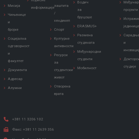
Корисне
Водич
Међунар
Мисија
заштита
информације
за
пројекти
/
Чињенице
бруцоше
Истражи
хендикеп
и
ERASMUS+
јединиц
бројке
Спорт
Размена
Сарадњ
Социјална
Културне
студената
и
одговорност
активности
иноваци
Међународни
и
Ресурси
студенти
Докторс
факултет
за
студије
Мобилност
Документа
студентски
живот
Адресар
Отворена
Алумни
врата
+381 11 3206 102
Факс: +381 11 2639 356