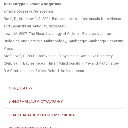
Литература и извори података:
Општа обавезна Литература
Borić, D., Stefanović, S. 2004. Birth and death: infant burials from Vlasac
and Lepenski Vir. Antiquity 78:582-601.
Lewis,М. 2007. The Bioarchaeology of Children: Perspectives from
Biological and Forensic Anthropology, Cambridge: Cambridge University
Press.
Stefanović, S. 2008. Late Neolithic Boys at the Gomolava Cemetery
(Serbia), In: Babies Reborn: Infant/child burials in Pre- and Protohistory.
B.A.R. International Series, Oxford: Archaeopress.
О ОДЕЉЕЊУ
ИНФОРМАЦИЈЕ О СТУДИРАЊУ
ПЛАН НАСТАВЕ И ИСПИТНИХ РОКОВА