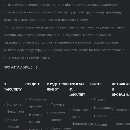
андрагогија, етнологија и антропологија, историја, историја уметности,
археологија и класичне науке. Неке од студијских група имају традицију
дужу од једног века и познате су и признате у свету.
Филозофски факултет је данас не само место на коме се одвија настава и
развија наука већ и место окупљања студената, место на коме се
одржавају трибине и спортска такмичења, на коме се промовишу нове
књиге и одржавају стручни и научни скупови, место на коме се полемише
и на коме се развијају идеје.
ПРОЧИТАЈ ВИШЕ
О
СТУДИЈЕ
СТУДЕНТСКИ
ПРИЈЕМИ
ВИ СТЕ
ИСТРАЖИ
ФАКУЛТЕТУ
ЖИВОТ
НА
И
ФАКУЛТЕТ
ИНОВАЦИЈ
Академски
Студент
Историја
Факултет
програм
Истраживач
Одлучите
Истражи
факултета
Квалитет
Научите
Партнер
се за
на
Важни
живота
српски
филозофски
факулте
Алумни
датуми
Здравствена