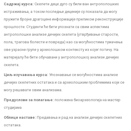
Садржај курса:
Скелети деце дуго су били ван антрополошких
истраживања, а током последње деценије су показала да могу
пружити бројне драгоцене информације приликом реконструкције
прошлости. Студенти ће бити упознати са свим аспектима
антрополошке анализе дечијих скелета (утврђивање старости,
пола, трагова болести и повреда) као са могућностима тумачења
ове узрасне групе у археолошком контексту из којег потичу. На
материјалу ће бити обучавани у антрополошкој анализи дечијих
скелета.
Циљ изучавања курса:
Упознавање се могућностима анализе
дечијих скелетних остатака и са археолошким проблемима који се
могу решавати овим анализама.
Предуслови за полагање:
положена биоархеологија на мастер
студијама
Облици наставе:
Предавања и рад на анализи дечијих скелетних
остатака.