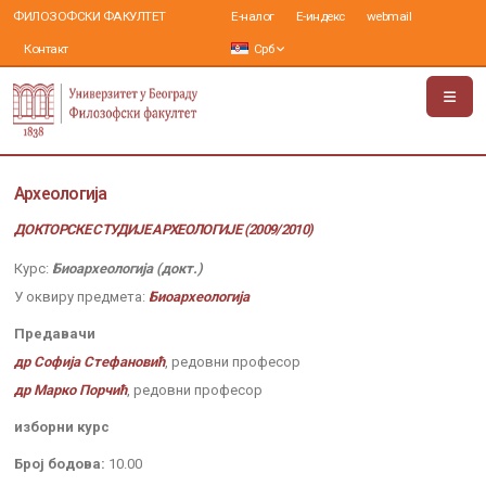
ФИЛОЗОФСКИ ФАКУЛТЕТ
Е-налог
Е-индекс
webmail
Контакт
Срб
Археологија
ДОКТОРСКЕ СТУДИЈЕ АРХЕОЛОГИЈЕ (2009/2010)
Курс:
Биоархеологија (докт.)
У оквиру предмета:
Биоархеологија
Предавачи
др Софија Стефановић
, редовни професор
др Марко Порчић
, редовни професор
изборни курс
Број бодова:
10.00