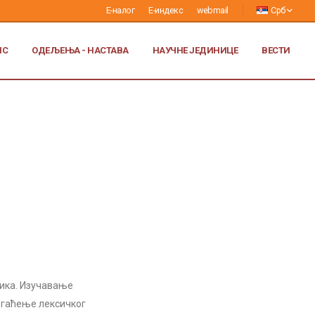
Е-налог
Е-индекс
webmail
Срб
ИС
ОДЕЉЕЊА - НАСТАВА
НАУЧНЕ ЈЕДИНИЦЕ
ВЕСТИ
зика. Изучавање
богаћење лексичког