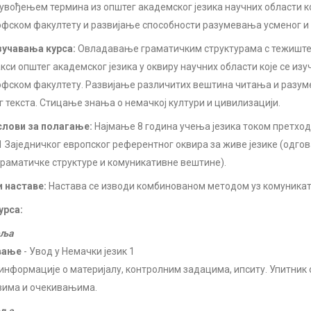
увођењем термина из општег академског језика научних области кој
фском факултету и развијање способности разумевања усменог и п
учавања курса:
Овладавање граматичким структурама с тежишт
кси општег академског језика у оквиру научних области које се изу
фском факултету. Развијање различитих вештина читања и разум
г текста. Стицање знања о немачкој култури и цивилизацији.
лови за полагање:
Најмање 8 година учења језика током претхо
1 Заједничког европског референтног оквира за живе језике (одгов
граматичке структуре и комуникативне вештине).
 наставе:
Настава се изводи комбинованом методом уз комуникат
урса:
еља
вање
- Увод у Немачки језик 1
информације о материјалу, контролним задацима, ипситу. Упитник
вима и очекивањима.