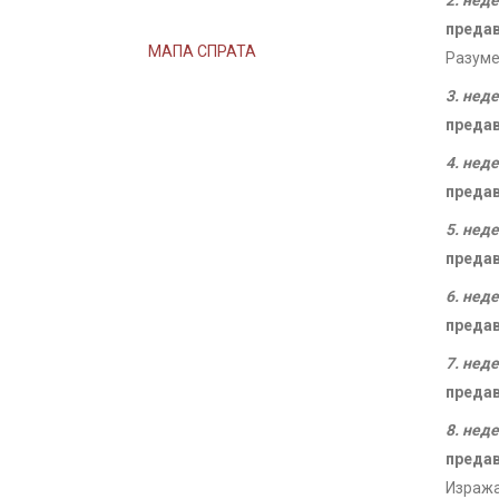
2. нед
преда
МАПА СПРАТА
Разуме
3. нед
преда
4. нед
преда
5. нед
преда
6. нед
преда
7. нед
преда
8. нед
преда
Изража