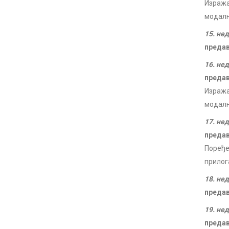
Изража
модалн
15. не
преда
16. не
преда
Изража
модалн
17. не
преда
Поређе
прилог
18. не
преда
19. не
преда