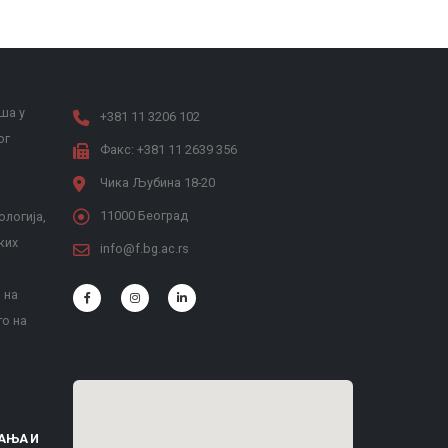
ша у
+381 11 3206 102
ог
Факс: +381 11 2639 356
Чика Љубина 18-20
11000 Београд
ологија,
ких
info@f.bg.ac.rs
 на
то на
АЊА И