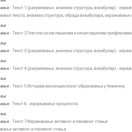
еља
вање
- Текст 1 (разумевање, анализа структура, вокабулар) - изр
вање текста, анализа структура, обрада вокабулара, изражавање
еља
вање
- Текст 2 Глаголи са наглашеним и ненаглашеним префиксима
еља
вање
- Текст 3 (разумевање, анализа структура, вокабулар) - из
еља
вање
- Текст 4 (разумевање, анализа структура, вокабулар) - изр
еља
вање
- Текст 5 Историја високошколског образовања у Немачкој
еља
вање
- Текст 6 - изражавање прошлости
еља
вање
- Текст 7 Изражавање активног и пасивног стања
вање активног и пасивног стања