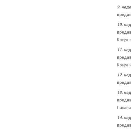
9. нед
преда
10. не
преда
Конјун
11. не
преда
Конјун
12. не
преда
13. не
преда
Писање
14. не
преда