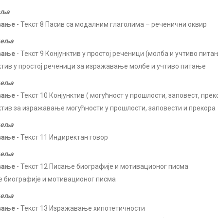
еља
вање
- Текст 8 Пасив са модалним глаголима – реченични оквир
деља
вање
- Текст 9 Конјунктив у простој реченици (молба и учтиво пита
ктив у простој реченици за изражавање молбе и учтиво питање
деља
вање
- Текст 10 Конјунктив ( могућност у прошлости, заповест, прек
ктив за изражавање могућности у прошлости, заповести и прекора
деља
вање
- Текст 11 Индиректан говор
деља
вање
- Текст 12 Писање биографије и мотивационог писма
 биографије и мотивационог писма
деља
вање
- Текст 13 Изражавање хипотетичности