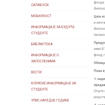
фoнда 
СИЛАБУСИ
Филозо
МОБИЛНОСТ
Циљ из
и синта
ИНФОРМАЦИЈЕ ЗА БУДУЋЕ
Филозо
СТУДЕНТЕ
писано
Предус
БИБЛИОТЕКА
ниво Б
фонд, 
ИНФОРМАЦИЈЕ О
ЗАПОСЛЕНИМА
Облици
План к
ВЕСТИ
1. нед
КОРИСНЕ ИНФОРМАЦИЈЕ ЗА
преда
СТУДЕНТЕ
Oпште 
искуст
УПИС НАРЕДНЕ ГОДИНЕ