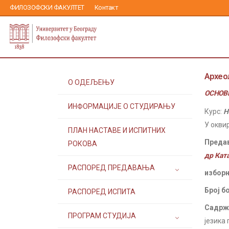
ФИЛОЗОФСКИ ФАКУЛТЕТ
Контакт
Архео
О ОДЕЉЕЊУ
ОСНОВН
ИНФОРМАЦИЈЕ О СТУДИРАЊУ
Курс:
Н
У окви
ПЛАН НАСТАВЕ И ИСПИТНИХ
Преда
РОКОВА
др Кат
РАСПОРЕД ПРЕДАВАЊА
изборн
Број б
РАСПОРЕД ИСПИТА
Садржа
ПРОГРАМ СТУДИЈА
језика