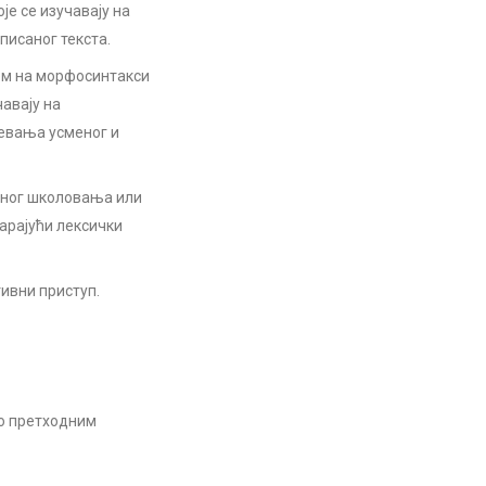
е се изучавају на
исаног текста.
ем на морфосинтакси
чавају на
евања усменог и
дног школовања или
арајући лексички
ивни приступ.
 о претходним