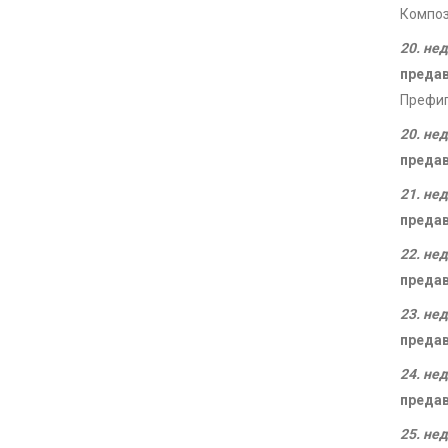
Композ
20. не
преда
Префи
20. не
преда
21. не
преда
22. не
преда
23. не
преда
24. не
преда
25. не