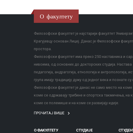
О факултету
Филозофски факултет је најстарији факултет Универзит
Крагујевцу основан Лицеј. Данас је Филозофски факул
простора.
Филозофски факултет има преко 250 наставника и сара
нивоима, од основних до докторских студија. Настава с
педагогија, андрагогија, етнологија и антропологија, и
група имају традицију дужу од једног века и познате су 
Филозофски факултет је данас не само место на коме с
коме се одржавају трибине и спортска такмичења, на к
коме се полемише и на коме се развијају идеје.
ПРОЧИТАЈ ВИШЕ
О ФАКУЛТЕТУ
СТУДИЈЕ
СТУДЕН