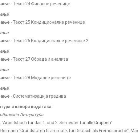
вање
- Текст 24 Финалне реченице
деља
вање
- Текст 25 Кондиционалне реченице
деља
вање
- Текст 26 Кондиционалне реченице 2
деља
вање
- Текст 27 Обрада и анализа
деља
вање
- Текст 28 Модалне реченице
деља
вање
- Систематизација градива
тура и извори података:
обавезна Литература
 K. "Arbeitsbuch fur das 1. und 2. Semester fur alle Gruppen"
Reimann "Grundstufen Grammatik fur Deutsch als Fremdsprache", Max