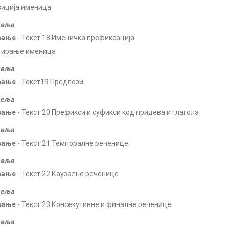
иција именица
деља
вање
- Текст 18 Именичка префиксација
гирање именица
деља
вање
- Текст19 Предлози
деља
вање
- Текст 20 Префикси и суфикси код придева и глагола
деља
вање
- Текст 21 Темпоралне реченице
деља
вање
- Текст 22 Каузалне реченице
деља
вање
- Текст 23 Консекутивне и финалне реченице
деља