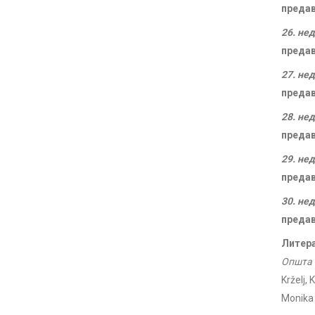
преда
26. не
преда
27. не
преда
28. не
преда
29. не
преда
30. не
преда
Литера
Општа 
Krželj,
Monika 