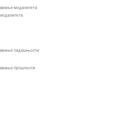
ажавање модалитета
 модалитета
ражавање садашњости
ажавање прошлости