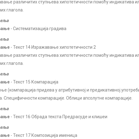
вање различитих ступњева хипотетичности помоћу индикатива ил
их глагола.
деља
вање
- Систематизација градива
деља
вање
- Текст 14 Изражавање хипотетичности 2
вање различитих ступњева хипотетичности помоћу индикатива ил
их глагола.
деља
вање
- Текст 15 Компарација
ње (компарација придева у атрибутивној и предикативној употреб
а. Специфичности компарације. Облици апсолутне компарације.
деља
вање
- Текст 16 Обрада текста Предрасуде и клишеи
деља
вање
- Текст 17 Композиција именица