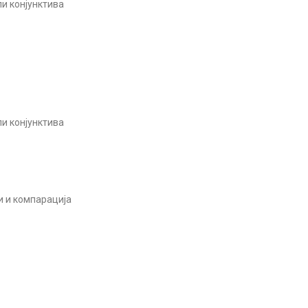
и конјунктива
и конјунктива
и и компарација