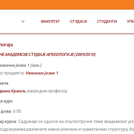
ФАКУЛТЕТ
СТУДИЈЕ
СТУДЕНТИ
УП
логија
Е АКАДЕМСКЕ СТУДИЈЕ АРХЕОЛОГИЈЕ (2009/2010)
емачки језик 1 (осн.)
ру предмета:
Немачки језик 1
вачи
арина Кржељ
, ванредни професор
и курс
одова:
6.00
ј курса:
Садржаји се односе на општестручне теме академског је
 подразумева различите нивое језичких и граматичких структура, 