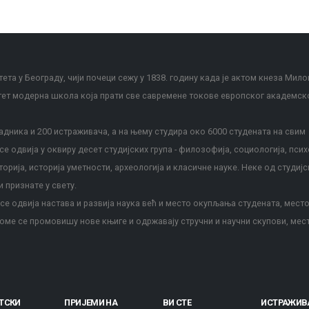
ета у Београду, чији почеци сежу у 1838. годину када је актом кнеза Мило
тет модерна школа која прати све савремене токове европског академск
дника и 200 истраживача, а на њему студира око 6000 студената на свим
е одвија у оквиру десет студијских група - филозофија, социологија, псих
сторија, историја уметности, археологија и класичне науке. Неке од студијс
и признате у свету.
е одвија настава и развија наука већ и место окупљања студената, место
оме се промовишу нове књиге и одржавају стручни и научни скупови, мес
ТСКИ
ПРИЈЕМИ НА
ВИ СТЕ
ИСТРАЖИВ