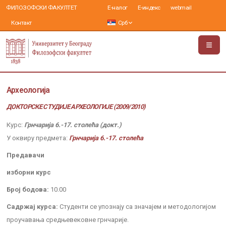
ФИЛОЗОФСКИ ФАКУЛТЕТ
Е-налог
Е-индекс
webmail
Контакт
Срб
Археологија
ДОКТОРСКЕ СТУДИЈЕ АРХЕОЛОГИЈЕ (2009/2010)
Курс:
Грнчарија 6.-17. столећа (докт.)
У оквиру предмета:
Грнчарија 6.-17. столећа
Предавачи
изборни курс
Број бодова:
10.00
Садржај курса:
Студенти се упознају са значајем и методологијом
проучавања средњевековне грнчарије.