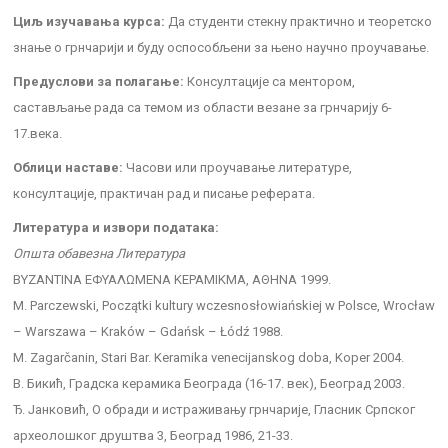
Циљ изучавања курса:
Да студенти стекну практично и теоретско
знање о грнчарији и буду оспособљени за њено научно проучавање.
Предуслови за полагање:
Консултације са ментором,
састављање рада са темом из области везане за грнчарију 6-
17.века.
Облици наставе:
Часови или проучавање литературе,
консултације, практичан рад и писање реферата.
Литература и извори података:
Општа обавезна Литература
ΒΥΖΑΝΤΙΝΑ ΕΦΥΑΛΩΜΕΝΑ ΚΕΡΑΜΙΚΜΑ, ΑΘΗΝΑ 1999.
M. Parczewski, Początki kultury wczesnosłowiańskiej w Polsce, Wrocław
– Warszawa – Kraków – Gdańsk – Łódź 1988.
M. Zagarčanin, Stari Bar. Keramika venecijanskog doba, Koper 2004.
В. Бикић, Градска керамика Београда (16-17. век), Београд 2003.
Ђ. Јанковић, O oбрaди и истрaживaњу грнчaриje, Гласник Српског
археолошког друштва 3, Београд 1986, 21-33.