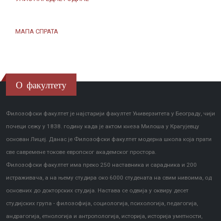
МАПА СПРАТА
О факултету
Филозофски факултет је најстарији факултет Универзитета у Београду, чији
почеци сежу у 1838. годину када је актом кнеза Милоша у Крагујевцу
основан Лицеј. Данас је Филозофски факултет модерна школа која прати
све савремене токове европског академског простора.
Филозофски факултет има преко 250 наставника и сарадника и 200
истраживача, а на њему студира око 6000 студената на свим нивоима, од
основних до докторских студија. Настава се одвија у оквиру десет
студијских група - филозофија, социологија, психологија, педагогија,
андрагогија, етнологија и антропологија, историја, историја уметности,