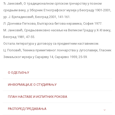
Ђ. Јанковић, О традиционалном српском грнчарству у позном
средњем веку, у Зборник Етнографског музеја у Београду 1901-2001,
ур. Ј. Бјеладиновић, Београд 2001, 141-161.
Л. Дончева-Петкова, Българска битова керамика, София 1977.
М. Јанковић, Средњовековно насеље на Великом Градцу у X-XI веку,
Београд 1981, 47-55.
Остала литература у договору са предметним наставником.
Ц. Поповић, Техника примитивног лончарства у Југославији, Гласник
Земаљског музеја у Сарајеву 14, Сарајево 1959, 25-59.
О ОДЕЉЕЊУ
ИНФОРМАЦИЈЕ О СТУДИРАЊУ
ПЛАН НАСТАВЕ И ИСПИТНИХ РОКОВА
РАСПОРЕД ПРЕДАВАЊА