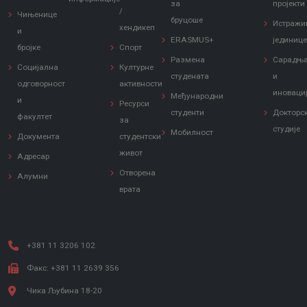
за
пројекти
/
Чињенице
бруцоше
Истражи
хендикеп
и
ERASMUS+
јединиц
бројке
Спорт
Размена
Сарадњ
Социјална
Културне
студената
и
одговорност
активности
иноваци
Међународни
и
Ресурси
студенти
Докторс
факултет
за
студије
Мобилност
Документа
студентски
живот
Адресар
Отворена
Алумни
врата
+381 11 3206 102
Факс: +381 11 2639 356
Чика Љубина 18-20