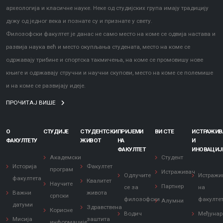
археологија и класичне науке. Неке од студијских група имају традицију
дужу од једног века и познате су и признате у свету.
Филозофски факултет је данас не само место на коме се одвија настава и
развија наука већ и место окупљања студената, место на коме се
одржавају трибине и спортска такмичења, на коме се промовишу нове
књиге и одржавају стручни и научни скупови, место на коме се полемише
и на коме се развијају идеје.
ПРОЧИТАЈ ВИШЕ
О
СТУДИЈЕ
СТУДЕНТСКИ
ПРИЈЕМИ
ВИ СТЕ
ИСТРАЖИ
ФАКУЛТЕТУ
ЖИВОТ
НА
И
ФАКУЛТЕТ
ИНОВАЦИЈ
Академски
Студент
Историја
Факултет
програм
Истраживач
Одлучите
Истражи
факултета
Квалитет
Научите
Партнер
се за
на
Важни
живота
српски
филозофски
факулте
Алумни
датуми
Здравствена
Корисне
Водич
Међунар
Мисија
заштита
информације