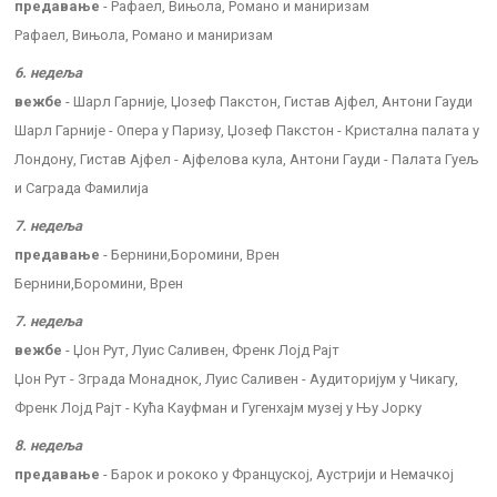
предавање
- Рафаел, Вињола, Романо и маниризам
Рафаел, Вињола, Романо и маниризам
6. недеља
вежбе
- Шарл Гарније, Џозеф Пакстон, Гистав Ајфел, Антони Гауди
Шарл Гарније - Опера у Паризу, Џозеф Пакстон - Кристална палата у
Лондону, Гистав Ајфел - Ајфелова кула, Антони Гауди - Палата Гуељ
и Саграда Фамилија
7. недеља
предавање
- Бернини,Боромини, Врен
Бернини,Боромини, Врен
7. недеља
вежбе
- Џон Рут, Луис Саливен, Френк Лојд Рајт
Џон Рут - Зграда Монаднок, Луис Саливен - Аудиторијум у Чикагу,
Френк Лојд Рајт - Кућа Кауфман и Гугенхајм музеј у Њу Јорку
8. недеља
предавање
- Барок и рококо у Француској, Аустрији и Немачкој