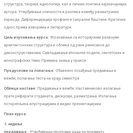
структура, теорија, идеологија, као и личних поетика најзначајнијих
аутора. Утврђивање сличности и разлика између разматраних
периода. Диференцијација профане и сакралне баштине. Критички
однос према изворима и литератури.
Циљ изучавања курса:
Упознавање са историјским развојем
архитектонских структура и облика од ране ренесансе до
деконструктивизма. Савладавање епохалне поделе, синтетских и
монографских тема. Примена знања у пракси
Предуслови за полагање:
Обавезно похађање предавања и
вежби, полагање теста на крају семестра
Облици наставе:
Предавања и вежбе. Наставниково излагање
прате реферати студената, дискусије, разматрања. Излагања
поткрепљена илустрацијама и видео презентацијама
План курса:
1. недеља
предавање
- Утврђивање програма рада на предмету