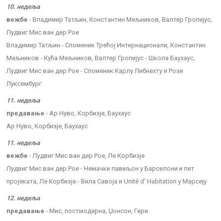
10. недеља
вежбе
- Владимир Татљин, Константин Мељников, Валтер Гропијус,
Лудвиг Мис ван дер Рое
Владимир Татљин - Споменик Трећој Интернационали, Константин
Мељников - Кућа Мељников, Валтер Гропијус - Школа Баухаус,
Лудвиг Мис ван дер Рое - Споменик Карлу Либнехту и Рози
Луксембург
11. недеља
предавање
- Ар Нуво, Корбизје, Баухаус
Ар Нуво, Корбизје, Баухаус
11. недеља
вежбе
- Лудвиг Мис ван дер Рое, Ле Корбизје
Лудвиг Мис ван дер Рое - Немачки павиљон у Барселони и пет
пројеката, Ле Корбизје - Вила Савоја и Unité d' Habitation у Марсеју
12. недеља
предавање
- Мис, постмодерна, Џонсон, Гери