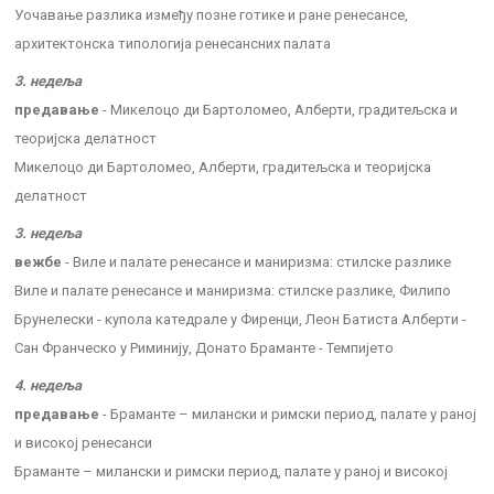
Уочавање разлика између позне готике и ране ренесансе,
архитектонска типологија ренесансних палата
3. недеља
предавање
- Микелоцо ди Бартоломео, Алберти, градитељска и
теоријска делатност
Микелоцо ди Бартоломео, Алберти, градитељска и теоријска
делатност
3. недеља
вежбе
- Виле и палате ренесансе и маниризма: стилске разлике
Виле и палате ренесансе и маниризма: стилске разлике, Филипо
Брунелески - купола катедрале у Фиренци, Леон Батиста Алберти -
Сан Франческо у Риминију, Донато Браманте - Темпијето
4. недеља
предавање
- Браманте – милански и римски период, палате у раној
и високој ренесанси
Браманте – милански и римски период, палате у раној и високој