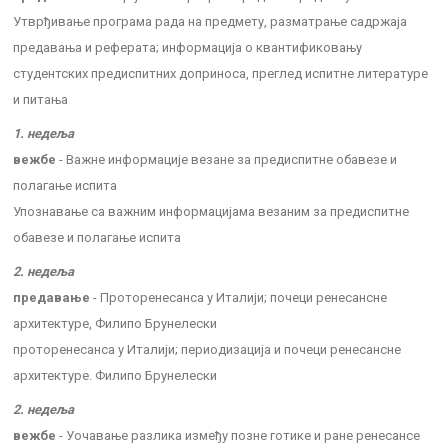
Утврђивање програма рада на предмету, разматрање садржаја
предавања и реферата; информација о квантификовању
студентских предиспитних доприноса, преглед испитне литературе
и питања
1. недеља
вежбе
- Важне информације везане за предиспитне обавезе и
полагање испита
Упознавање са важним информацијама везаним за предиспитне
обавезе и полагање испита
2. недеља
предавање
- Проторенесанса у Италији; почеци ренесансне
архитектуре, Филипо Брунелески
проторенесанса у Италији; периодизација и почеци ренесансне
архитектуре. Филипо Брунелески
2. недеља
вежбе
- Уочавање разлика између позне готике и ране ренесансе