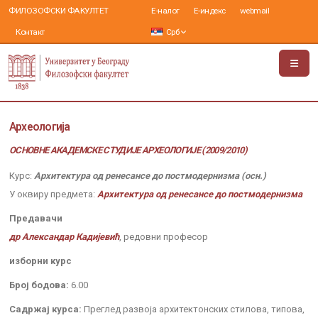
ФИЛОЗОФСКИ ФАКУЛТЕТ
Е-налог
Е-индекс
webmail
Контакт
Срб
Археологија
ОСНОВНЕ АКАДЕМСКЕ СТУДИЈЕ АРХЕОЛОГИЈЕ (2009/2010)
Курс:
Архитектура од ренесансе до постмодернизма (осн.)
У оквиру предмета:
Архитектура од ренесансе до постмодернизма
Предавачи
др Александар Кадијевић
, редовни професор
изборни курс
Број бодова:
6.00
Садржај курса:
Преглед развоја архитектонских стилова, типова,