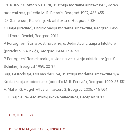
Dž. R. Kolins, Antonio Gaudi, u: Istorija moderne arhitekture 1, Koreni
modernizma, priredio M. R. Perović, Beograd 1997, 422-455.
Dž. Samerson, Klasični jezik arhitekture, Beograd 2004.
G.Hatje (urednik), Enciklopedija moderne arhitekture, Beograd 1965.
H. Hibard, Bernini, Beograd 2011.
P. Portoghesi, Šta je postmoderno, u: Jedinstvena vizija arhitekture
(priredio S. Selinkić), Beograd 1989, 148-150.
P. Portoghesi, Teme baroka, u: Jedinstvena vizija arhitekture (prir. S.
Selinkić), Beograd 1989, 22-34.
Rajt, Le Korbizje, Mis van der Roe, u: Istorija moderne arhitekture 2/A.
Kristalizacija modernizma (priredio M. R. Perović), Beograd 1999, 25-551.
V. Muller, G. Vogel, Atlas arhitekture 2, Beograd 2005, 415-564.
Џ. Р. Хејли, Речник италијанске ренесансе, Београд 2014.
О ОДЕЉЕЊУ
ИНФОРМАЦИЈЕ О СТУДИРАЊУ