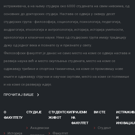
истраживача, а на њему студира око 6000 студената на свим нивоима, од
основних до докторских студија. Настава се одвија у оквиру десет
студијских група - филозофија, социологија, психологија, педагогија,
андрагогија, етнологија и антропологија, историја, историја уметности,
археологија и класичне науке. Неке од студијских група имају традицију
дужу од једног века и познате су и признате у свету.
Филозофски факултет је данас не само место на коме се одвија настава и
развија наука већ и место окупљања студената, место на коме се
одржавају трибине и спортска такмичења, на коме се промовишу нове
књиге и одржавају стручни и научни скупови, место на коме се полемише
и на коме се развијају идеје.
ПРОЧИТАЈ ВИШЕ
О
СТУДИЈЕ
СТУДЕНТСКИ
ПРИЈЕМИ
ВИ СТЕ
ИСТРАЖИ
ФАКУЛТЕТУ
ЖИВОТ
НА
И
ФАКУЛТЕТ
ИНОВАЦИЈ
Академски
Студент
Историја
Факултет