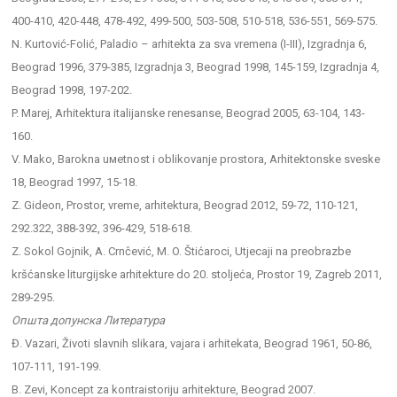
400-410, 420-448, 478-492, 499-500, 503-508, 510-518, 536-551, 569-575.
N. Kurtović-Folić, Paladio – arhitekta za sva vremena (I-III), Izgradnja 6,
Beograd 1996, 379-385, Izgradnja 3, Beograd 1998, 145-159, Izgradnja 4,
Beograd 1998, 197-202.
P. Marej, Arhitektura italijanske renesanse, Beograd 2005, 63-104, 143-
160.
V. Mako, Barokna uмetnost i oblikovanje prostora, Arhitektonske sveske
18, Beograd 1997, 15-18.
Z. Gideon, Prostor, vreme, arhitektura, Beograd 2012, 59-72, 110-121,
292.322, 388-392, 396-429, 518-618.
Z. Sokol Gojnik, A. Crnčević, M. O. Štićaroci, Utjecaji na preobrazbe
kršćanske liturgijske arhitekture do 20. stoljeća, Prostor 19, Zagreb 2011,
289-295.
Општа допунска Литература
Đ. Vazari, Životi slavnih slikara, vajara i arhitekata, Beograd 1961, 50-86,
107-111, 191-199.
B. Zevi, Koncept za kontraistoriju arhitekture, Beograd 2007.