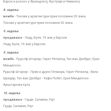
Барок и рококо у Француској, Аустрији и Немачкој
8. недеља
вежбе
- Токови у архитектури прве половине 20. века
Токови у архитектури прве половине 20. века
9. недеља
предавање
- Леду, Буле, 19. век у Европи
Леду, Буле, 19. век у Европи
9. недеља
вежбе
- Рудолф Штајнер, Герит Ритвелд, Тео ван Дезбург, Ерих
Менделсон
Рудолф Штајнер - Први и други Гетеанум, Герит Ритвелд - Вила
Шредер, Тео ван Дезбург - Кафе Лобет, Ерих Менделсон -
Ајнштајнова кула
10. недеља
предавање
- Гауди, Саливен, Рајт
Гауди, Саливен, Рајт