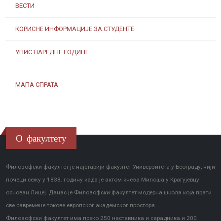
ВЕСТИ
КОРИСНЕ ИНФОРМАЦИЈЕ ЗА СТУДЕНТЕ
УПИС НАРЕДНЕ ГОДИНЕ
МАПА СПРАТА
О факултету
Филозофски факултет је најстарији факултет Универзитета у Београду, чији
почеци сежу у 1838. годину када је актом кнеза Милоша у Крагујевцу
основан Лицеј. Данас је Филозофски факултет модерна школа која прати
све савремене токове европског академског простора.
Филозофски факултет има преко 250 наставника и сарадника и 200