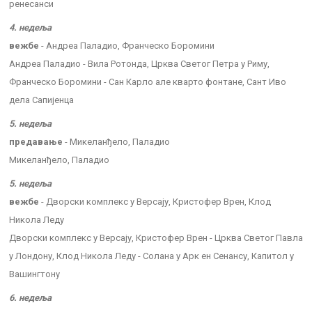
ренесанси
4. недеља
вежбе
- Андреа Паладио, Франческо Боромини
Андреа Паладио - Вила Ротонда, Црква Светог Петра у Риму,
Франческо Боромини - Сан Карло але кварто фонтане, Сант Иво
дела Сапијенца
5. недеља
предавање
- Микеланђело, Паладио
Микеланђело, Паладио
5. недеља
вежбе
- Дворски комплекс у Версају, Кристофер Врен, Клод
Никола Леду
Дворски комплекс у Версају, Кристофер Врен - Црква Светог Павла
у Лондону, Клод Никола Леду - Солана у Арк ен Сенансу, Капитол у
Вашингтону
6. недеља