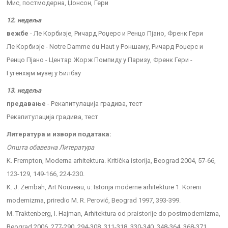
Мис, постмодерна, Џонсон, Гери
12. недеља
вежбе
- Ле Корбизје, Ричард Роџерс и Ренцо Пјано, Френк Гери
Ле Корбизје - Notre Damme du Haut у Роншаму, Ричард Роџерс и
Ренцо Пјано - Центар Жорж Помпиду у Паризу, Френк Гери -
Гугенхајм музеј у Билбау
13. недеља
предавање
- Рекапитулација градива, тест
Рекапитулација градива, тест
Литература и извори података:
Општа обавезна Литература
K. Frempton, Moderna arhitektura. Kritička istorija, Beograd 2004, 57-66,
123-129, 149-166, 224-230.
K. J. Zembah, Art Nouveau, u: Istorija moderne arhitekture 1. Koreni
modernizma, priredio M. R. Perović, Beograd 1997, 393-399.
M. Traktenberg, I. Hajman, Arhitektura od praistorije do postmodernizma,
Beograd 2006, 277-290, 294-308, 311-318, 330-340, 348-364, 368-371,