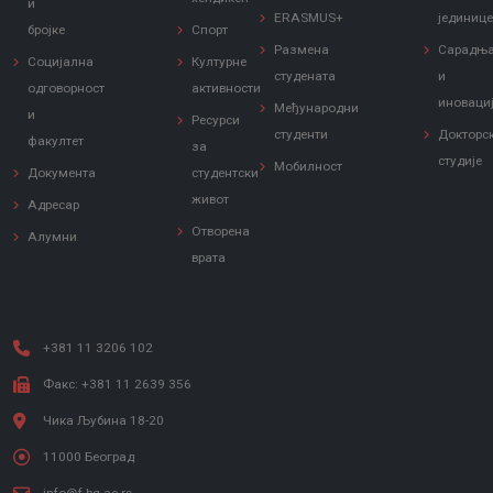
и
ERASMUS+
јединиц
бројке
Спорт
Размена
Сарадњ
Социјална
Културне
студената
и
одговорност
активности
иноваци
Међународни
и
Ресурси
студенти
Докторс
факултет
за
студије
Мобилност
Документа
студентски
живот
Адресар
Отворена
Алумни
врата
+381 11 3206 102
Факс: +381 11 2639 356
Чика Љубина 18-20
11000 Београд