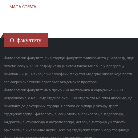
МАПА СПРАТА
О факултету
Филозофски факултет је најстарији факултет Универзитета у Београду, чији
почеци сежу у 1838. годину када је актом кнеза Милоша у Крагујевцу
основан Лицеј. Данас је Филозофски факултет модерна школа која прати
све савремене токове европског академског простора.
Филозофски факултет има преко 250 наставника и сарадника и 200
истраживача, а на њему студира око 6000 студената на свим нивоима, од
основних до докторских студија. Настава се одвија у оквиру десет
студијских група - филозофија, социологија, психологија, педагогија,
андрагогија, етнологија и антропологија, историја, историја уметности,
археологија и класичне науке. Неке од студијских група имају традицију