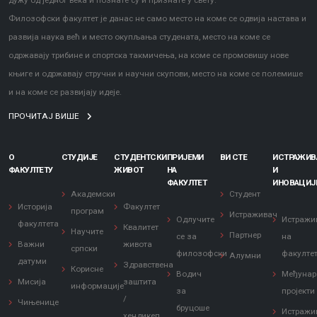
дужу од једног века и познате су и признате у свету.
Филозофски факултет је данас не само место на коме се одвија настава и
развија наука већ и место окупљања студената, место на коме се
одржавају трибине и спортска такмичења, на коме се промовишу нове
књиге и одржавају стручни и научни скупови, место на коме се полемише
и на коме се развијају идеје.
ПРОЧИТАЈ ВИШЕ
О
СТУДИЈЕ
СТУДЕНТСКИ
ПРИЈЕМИ
ВИ СТЕ
ИСТРАЖИ
ФАКУЛТЕТУ
ЖИВОТ
НА
И
ФАКУЛТЕТ
ИНОВАЦИЈ
Академски
Студент
Историја
Факултет
програм
Истраживач
Одлучите
Истражи
факултета
Квалитет
Научите
Партнер
се за
на
Важни
живота
српски
филозофски
факулте
Алумни
датуми
Здравствена
Корисне
Водич
Међунар
Мисија
заштита
информације
за
пројекти
/
Чињенице
бруцоше
Истражи
хендикеп