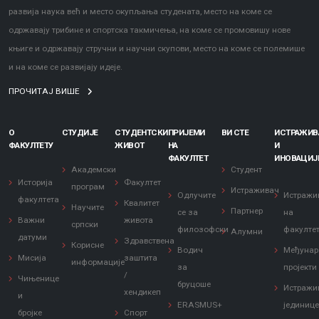
развија наука већ и место окупљања студената, место на коме се
одржавају трибине и спортска такмичења, на коме се промовишу нове
књиге и одржавају стручни и научни скупови, место на коме се полемише
и на коме се развијају идеје.
ПРОЧИТАЈ ВИШЕ
О
СТУДИЈЕ
СТУДЕНТСКИ
ПРИЈЕМИ
ВИ СТЕ
ИСТРАЖИ
ФАКУЛТЕТУ
ЖИВОТ
НА
И
ФАКУЛТЕТ
ИНОВАЦИЈ
Академски
Студент
Историја
Факултет
програм
Истраживач
Одлучите
Истражи
факултета
Квалитет
Научите
Партнер
се за
на
Важни
живота
српски
филозофски
факулте
Алумни
датуми
Здравствена
Корисне
Водич
Међунар
Мисија
заштита
информације
за
пројекти
/
Чињенице
бруцоше
Истражи
хендикеп
и
ERASMUS+
јединиц
бројке
Спорт