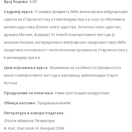
Број бодова:
6.00
Садржај курса:
У оквиру предмета биће анализирани међународни
односи на Старом истоку у II миленијуму пре н.е. које су обележила
велика царстава (Египат новог царства, Хетитско ново царство,
држава Митани, Асирија) Уз помоћ компаративног метода (у
анализи писаних, материјалних и епиграфских сведочанстава) биће
предочена коплексност геополитичких промена на Старом истоку у
II миленијуму пре н.е.
Циљ изучавања курса:
Указивање на особености (предности и
мане) компаративног метода у изучавању цивилизација старог
Истока.
Предуслови за полагање:
Нема претходних предуслова
Облици наставе:
Предавања-вежбе
Литература и извори података:
Општа обавезна Литература
A. Kurt, Stari Istok I-II, Beograd 2004