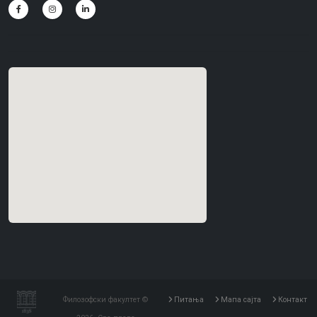
Филозофски факултет ©
Питања
Мапа сајта
Контакт