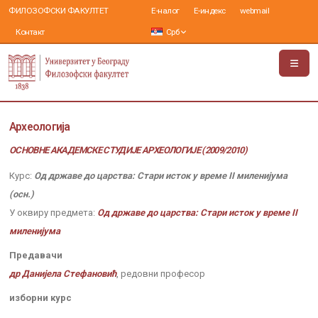
ФИЛОЗОФСКИ ФАКУЛТЕТ
Е-налог
Е-индекс
webmail
Контакт
Срб
Археологија
ОСНОВНЕ АКАДЕМСКЕ СТУДИЈЕ АРХЕОЛОГИЈЕ (2009/2010)
Курс:
Од државе до царства: Стари исток у време II миленијума
(осн.)
У оквиру предмета:
Од државе до царства: Стари исток у време II
миленијума
Предавачи
др Данијела Стефановић
, редовни професор
изборни курс