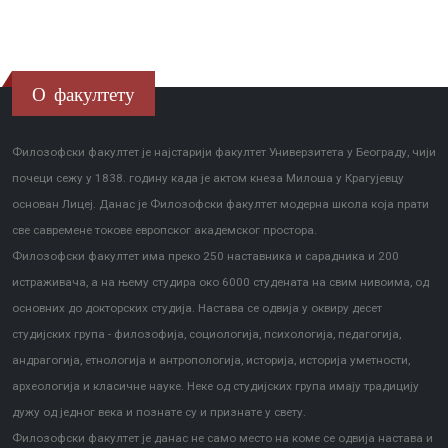
О факултету
Филозофски факултет је најстарији факултет Универзитета у Београду, чији
почеци сежу у 1838. годину када је актом кнеза Милоша у Крагујевцу
основан Лицеј. Данас је Филозофски факултет модерна школа која прати
све савремене токове европског академског простора.
Филозофски факултет има преко 250 наставника и сарадника и 200
истраживача, а на њему студира око 6000 студената на свим нивоима, од
основних до докторских студија. Настава се одвија у оквиру десет
студијских група - филозофија, социологија, психологија, педагогија,
андрагогија, етнологија и антропологија, историја, историја уметности,
археологија и класичне науке. Неке од студијских група имају традицију
дужу од једног века и познате су и признате у свету.
Филозофски факултет је данас не само место на коме се одвија настава и