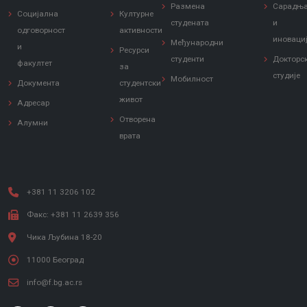
Размена
Сарадњ
Социјална
Културне
студената
и
одговорност
активности
иноваци
Међународни
и
Ресурси
студенти
Докторс
факултет
за
студије
Мобилност
Документа
студентски
живот
Адресар
Отворена
Алумни
врата
+381 11 3206 102
Факс: +381 11 2639 356
Чика Љубина 18-20
11000 Београд
info@f.bg.ac.rs