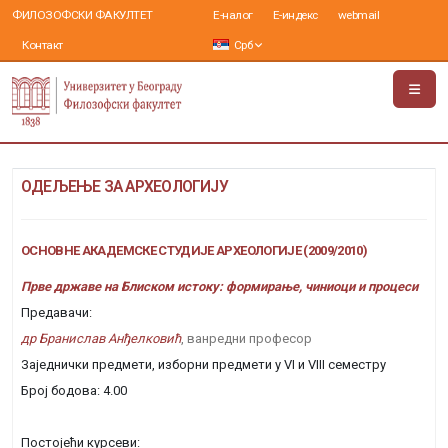
ФИЛОЗОФСКИ ФАКУЛТЕТ
Е-налог
Е-индекс
webmail
Контакт
Срб
ОДЕЉЕЊЕ ЗА АРХЕОЛОГИЈУ
ОСНОВНЕ АКАДЕМСКЕ СТУДИЈЕ АРХЕОЛОГИЈЕ (2009/2010)
Прве државе на Блиском истоку: формирање, чиниоци и процеси
Предавачи:
др Бранислав Анђелковић
, ванредни професор
Заједнички предмети, изборни предмети у VI и VIII семестру
Број бодова: 4.00
Постојећи курсеви: