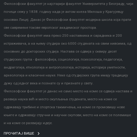
Филозофски факултет је најстарији факултет Универзитета у Београду, чији
почеци сежу у 1838. годину када је актом кнеза Милоша у Крагујевцу
основан Лицеј. Данас је Филозофски факултет модерна школа која прати
све савремене токове европског академског простора.
Филозофски факултет има преко 250 наставника и сарадника и 200
истраживача, а на њему студира око 6000 студената на свим нивоима, од
основних до докторских студија. Настава се одвија у оквиру десет
студијских група - филозофија, социологија, психологија, педагогија,
андрагогија, етнологија и антропологија, историја, историја уметности,
археологија и класичне науке. Неке од студијских група имају традицију
дужу од једног века и познате су и признате у свету.
Филозофски факултет је данас не само место на коме се одвија настава и
развија наука већ и место окупљања студената, место на коме се
одржавају трибине и спортска такмичења, на коме се промовишу нове
књиге и одржавају стручни и научни скупови, место на коме се полемише
и на коме се развијају идеје.
ПРОЧИТАЈ ВИШЕ