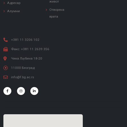
живот
Адресар
Отворена
Алумни
врата
+381 11 3206 102
Факс: +381 11 2639 356
Чика Љубина 18-20
11000 Београд
info@f.bg.ac.rs