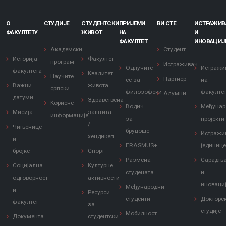
О
СТУДИЈЕ
СТУДЕНТСКИ
ПРИЈЕМИ
ВИ СТЕ
ИСТРАЖИ
ФАКУЛТЕТУ
ЖИВОТ
НА
И
ФАКУЛТЕТ
ИНОВАЦИЈ
Академски
Студент
Историја
Факултет
програм
Истраживач
Одлучите
Истражи
факултета
Квалитет
Научите
Партнер
се за
на
Важни
живота
српски
филозофски
факулте
Алумни
датуми
Здравствена
Корисне
Водич
Међунар
Мисија
заштита
информације
за
пројекти
/
Чињенице
бруцоше
Истражи
хендикеп
и
ERASMUS+
јединиц
бројке
Спорт
Размена
Сарадњ
Социјална
Културне
студената
и
одговорност
активности
иноваци
Међународни
и
Ресурси
студенти
Докторс
факултет
за
студије
Мобилност
Документа
студентски